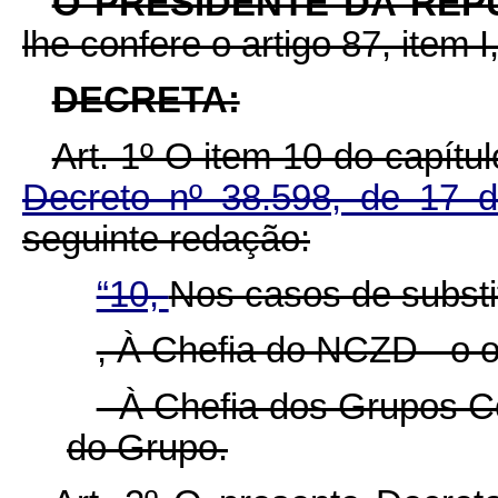
O PRESIDENTE DA REP
lhe confere o artigo 87, item I
DECRETA:
Art. 1º O item 10 do capítu
Decreto nº 38.598, de 17 
seguinte redação:
“10,
Nos casos de substi
, À Chefia do NCZD - o o
- À Chefia dos Grupos Co
do Grupo.