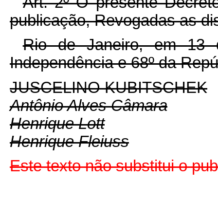
Art. 2º O presente Decret
publicação, Revogadas as dis
Rio de Janeiro, em 13
Independência e 68º da Repú
JUSCELINO KUBITSCHEK
Antônio Alves Câmara
Henrique Lott
Henrique Fleiuss
Este texto não substitui o pu