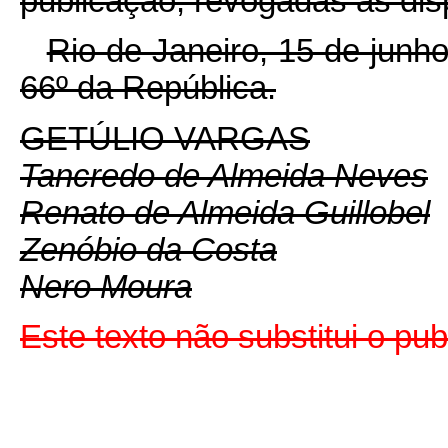
publicação, revogadas as dis
Rio de Janeiro, 15 de junh
66º da República.
GETÚLIO VARGAS
Tancredo de Almeida Neves
Renato de Almeida Guillobel
Zenóbio da Costa
Nero Moura
Este texto não substitui o pu