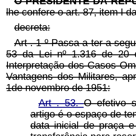
O PRESIDENTE DA REP
lhe confere o art. 87, item I d
decreta:
Art . 1 º Passa a ter a segu
53 da Lei nº 1.316 de 20 
Interpretação dos Casos Om
Vantagens dos Militares, ap
1de novembro de 1951:
Art . 53.
O efetivo 
artigo é o espaço de te
data inicial de praça 