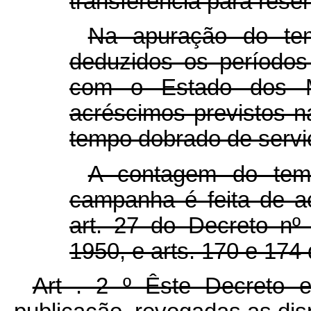
transferência para rese
Na apuração do tem
deduzidos os período
com o Estado dos Mi
acréscimos previstos na
tempo dobrado de serv
A contagem do tem
campanha é feita de a
art. 27 do Decreto nº
1950, e arts. 170 e 174
Art . 2 º Êste Decreto 