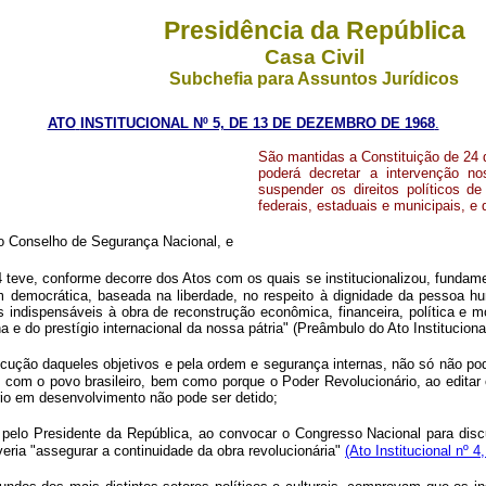
Presidência da República
Casa Civil
Subchefia para Assuntos Jurídicos
ATO
INSTITUCIONAL Nº 5, DE 13 DE DEZEMBRO DE 1968
.
São mantidas a Constituição de 24 
poderá decretar a intervenção no
suspender os direitos políticos 
federais, estaduais e municipais, e 
 o Conselho de Segurança Nacional, e
ve, conforme decorre dos Atos com os quais se institucionalizou, fundame
em democrática, baseada na liberdade, no respeito à dignidade da pessoa h
indispensáveis à obra de reconstrução econômica, financeira, política e mor
 do prestígio internacional da nossa pátria" (Preâmbulo do Ato Institucional 
o daqueles objetivos e pela ordem e segurança internas, não só não pode p
m o povo brasileiro, bem como porque o Poder Revolucionário, ao editar o 
ário em desenvolvimento não pode ser detido;
 Presidente da República, ao convocar o Congresso Nacional para discutir
veria "assegurar a continuidade da obra revolucionária"
(Ato Institucional nº 