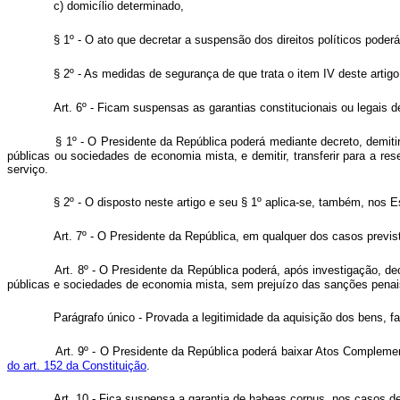
c) domicílio determinado,
§ 1º - O ato que decretar a suspensão dos direitos políticos pode
§ 2º - As medidas de segurança de que trata o item IV deste arti
Art. 6º - Ficam suspensas as garantias constitucionais ou legais d
§ 1º - O Presidente da República poderá mediante decreto, demiti
públicas ou sociedades de economia mista, e demitir, transferir para a r
serviço.
§ 2º - O disposto neste artigo e seu § 1º aplica-se, também, nos Es
Art. 7º - O Presidente da República, em qualquer dos casos previsto
Art. 8º - O Presidente da República poderá, após investigação, de
públicas e sociedades de economia mista, sem prejuízo das sanções p
Parágrafo único - Provada a legitimidade da aquisição dos bens, far
Art. 9º - O Presidente da República poderá baixar Atos Compleme
do art. 152 da Constituição
.
Art. 10 - Fica suspensa a garantia de habeas corpus, nos casos de