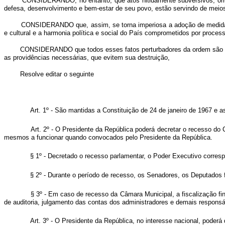
CONSIDERANDO, no entanto, que atos nitidamente subversivos, oriun
defesa, desenvolvimento e bem-estar de seu povo, estão servindo de meios 
CONSIDERANDO que, assim, se torna imperiosa a adoção de medidas 
e cultural e a harmonia política e social do País comprometidos por process
CONSIDERANDO que todos esses fatos perturbadores da ordem são cont
as providências necessárias, que evitem sua destruição,
Resolve editar o seguinte
Art. 1º - São mantidas a Constituição de 24 de janeiro de 1967 e 
Art. 2º - O Presidente da República poderá decretar o recesso do
mesmos a funcionar quando convocados pelo Presidente da República.
§ 1º - Decretado o recesso parlamentar, o Poder Executivo corresp
§ 2º - Durante o período de recesso, os Senadores, os Deputados f
§ 3º - Em caso de recesso da Câmara Municipal, a fiscalização f
de auditoria, julgamento das contas dos administradores e demais responsá
Art. 3º - O Presidente da República, no interesse nacional, poderá