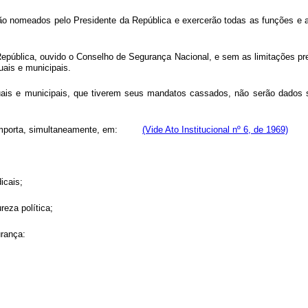
rão nomeados pelo Presidente da República e exercerão todas as funções e a
República, ouvido o Conselho de Segurança Nacional, e sem as limitações pre
uais e municipais.
duais e municipais, que tiverem seus mandatos cassados, não serão dados 
Ato, importa, simultaneamente, em:
(Vide Ato Institucional nº 6, de 1969)
icais;
reza política;
urança: