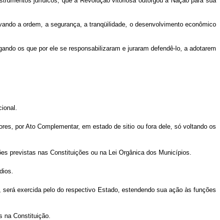
trumentos jurídicos, que a Revolução vitoriosa outorgou à Nação para sua
ando a ordem, a segurança, a tranqüilidade, o desenvolvimento econômico
ndo os que por ele se responsabilizaram e juraram defendê-lo, a adotarem
ional.
res, por Ato Complementar, em estado de sitio ou fora dele, só voltando os
ções previstas nas Constituições ou na Lei Orgânica dos Municípios.
dios.
, será exercida pelo do respectivo Estado, estendendo sua ação às funções
s na Constituição.