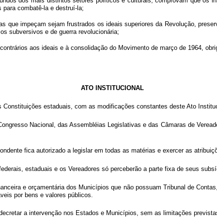
dos dos mais distintos setores políticos e culturais, comprovam que os ins
para combatê-la e destruí-la;
que impeçam sejam frustrados os ideais superiores da Revolução, preserv
os subversivos e de guerra revolucionária;
rários aos ideais e à consolidação do Movimento de março de 1964, obriga
ATO INSTITUCIONAL
as Constituições estaduais, com as modificações constantes deste Ato Instituc
 Congresso Nacional, das Assembléias Legislativas e das Câmaras de Vereado
ondente fica autorizado a legislar em todas as matérias e exercer as atribui
ederais, estaduais e os Vereadores só perceberão a parte fixa de seus subsí
inanceira e orçamentária dos Municípios que não possuam Tribunal de Contas
veis por bens e valores públicos.
 decretar a intervenção nos Estados e Municípios, sem as limitações prevista