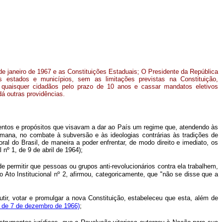
de janeiro de 1967 e as Constituições Estaduais; O Presidente da República
s estados e municípios, sem as limitações previstas na Constituição,
de quaisquer cidadãos pelo prazo de 10 anos e cassar mandatos eletivos
dá outras providências.
ntos e propósitos que visavam a dar ao País um regime que, atendendo às
umana, no combate à subversão e às ideologias contrárias às tradições de
al do Brasil, de maneira a poder enfrentar, de modo direito e imediato, os
nº 1, de 9 de abril de 1964);
ermitir que pessoas ou grupos anti-revolucionários contra ela trabalhem,
Ato Institucional nº 2, afirmou, categoricamente, que "não se disse que a
, votar e promulgar a nova Constituição, estabeleceu que esta, além de
4, de 7 de dezembro de 1966)
;