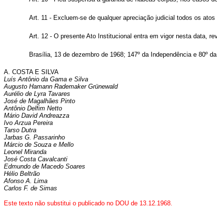
Art. 11 - Excluem-se de qualquer apreciação judicial todos os ato
Art. 12 - O presente Ato Institucional entra em vigor nesta data, 
Brasília, 13 de dezembro de 1968; 147º da Independência e 80º da
A. COSTA E SILVA
Luís Antônio da Gama e Silva
Augusto Hamann Rademaker Grünewald
Aurélio de Lyra Tavares
José de Magalhães Pinto
Antônio Delfim Netto
Mário David Andreazza
Ivo Arzua Pereira
Tarso Dutra
Jarbas G. Passarinho
Márcio de Souza e Mello
Leonel Miranda
José Costa Cavalcanti
Edmundo de Macedo Soares
Hélio Beltrão
Afonso A. Lima
Carlos F. de Simas
Este texto não substitui o publicado no DOU de 13.12.1968.