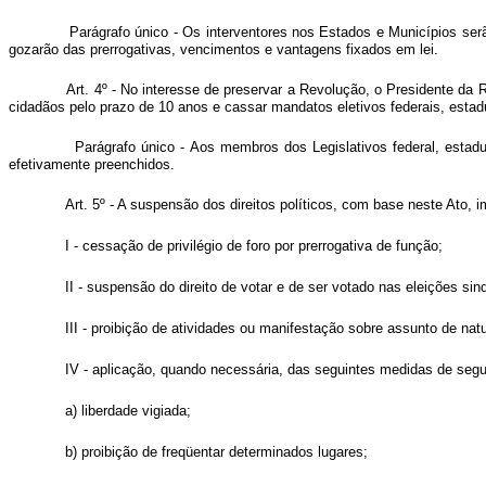
Parágrafo único - Os interventores nos Estados e Municípios se
gozarão das prerrogativas, vencimentos e vantagens fixados em lei.
Art. 4º - No interesse de preservar a Revolução, o Presidente da 
cidadãos pelo prazo de 10 anos e cassar mandatos eletivos federais, estad
Parágrafo único - Aos membros dos Legislativos federal, esta
efetivamente preenchidos.
Art. 5º - A suspensão dos direitos políticos, com base neste 
I - cessação de privilégio de foro por prerrogativa de função;
II - suspensão do direito de votar e de ser votado nas eleições sind
III - proibição de atividades ou manifestação sobre assunto de natu
IV - aplicação, quando necessária, das seguintes medidas de seg
a) liberdade vigiada;
b) proibição de freqüentar determinados lugares;