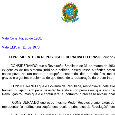
Vide Constituição de 1988.
Vide EMC nº 11, de 1978.
O PRESIDENTE DA REPÚBLICA
FEDERATIVA DO BRASIL
, ouvido
CONSIDERANDO que a Revolução Brasileira de 31 de março de 1964 te
exigências de um sistema jurídico e político, assegurasse autêntica ord
nosso povo, na luta contra a corrupção, buscando, deste modo, "os. meios 
graves e urgentes problemas de que depende a restauração da ordem interna e
CONSIDERANDO que o Governo da República, responsável pela execuçã
tramem ou ajam, sob pena de estar faltando a compromissos que assumiu co
Revolução foi, mas que é e continuará" e, portanto, o processo revolucion
CONSIDERANDO que esse mesmo Poder Revolucionário, exercido pelo
representar "a institucionalização dos ideais e princípios da Revolução", de