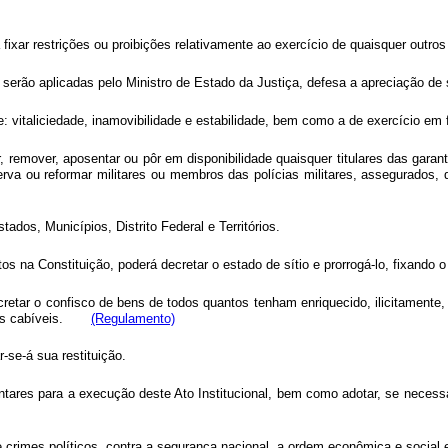
rá fixar restrições ou proibições relativamente ao exercício de quaisquer ou
go serão aplicadas pelo Ministro de Estado da Justiça, defesa a apreciaçã
e: vitaliciedade, inamovibilidade e estabilidade, bem como a de exercício em 
r, remover, aposentar ou pôr em disponibilidade quaisquer titulares das gara
eserva ou reformar militares ou membros das polícias militares, assegurados
tados, Municípios, Distrito Federal e Territórios.
s na Constituição, poderá decretar o estado de sítio e prorrogá-lo, fixando o
cretar o confisco de bens de todos quantos tenham enriquecido, ilicitamente,
enais cabíveis.
(Regulamento)
-se-á sua restituição.
ntares para a execução deste Ato Institucional, bem como adotar, se neces
 crimes políticos, contra a segurança nacional, a ordem econômica e social 