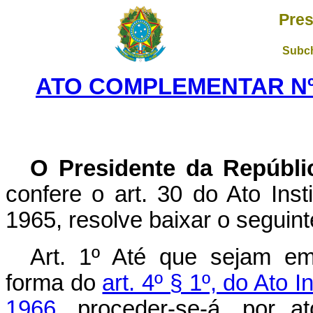
Pres
Subch
ATO COMPLEMENTAR Nº 1
O Presidente da Repúbli
confere o art. 30 do Ato Inst
1965, resolve baixar o seguin
Art. 1º Até que sejam em
forma do
art. 4º § 1º, do Ato I
1966,
proceder‑se‑á, por at