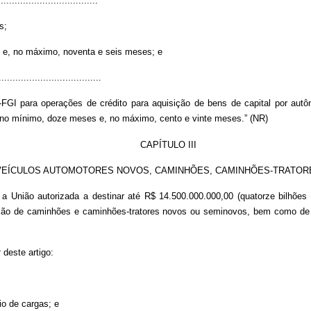
...................................
s;
 e, no máximo, noventa e seis meses; e
.....................................
GI para operações de crédito para aquisição de bens de capital por autôno
de, no mínimo, doze meses e, no máximo, cento e vinte meses.” (NR)
CAPÍTULO III
 VEÍCULOS AUTOMOTORES NOVOS, CAMINHÕES, CAMINHÕES-TRATOR
 a União autorizada a destinar até R$ 14.500.000.000,00 (quatorze bilhões 
isição de caminhões e caminhões-tratores novos ou seminovos, bem como de
t
deste artigo:
io de cargas; e