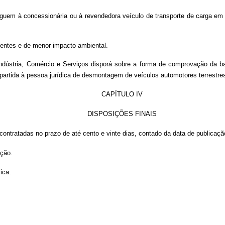
eguem à concessionária ou à revendedora veículo de transporte de carga em
ientes e de menor impacto ambiental.
dústria, Comércio e Serviços disporá sobre a forma de comprovação da baix
partida à pessoa jurídica de desmontagem de veículos automotores terrestre
CAPÍTULO IV
DISPOSIÇÕES FINAIS
r contratadas no prazo de até cento e vinte dias, contado da data de publicaç
ação.
ica.