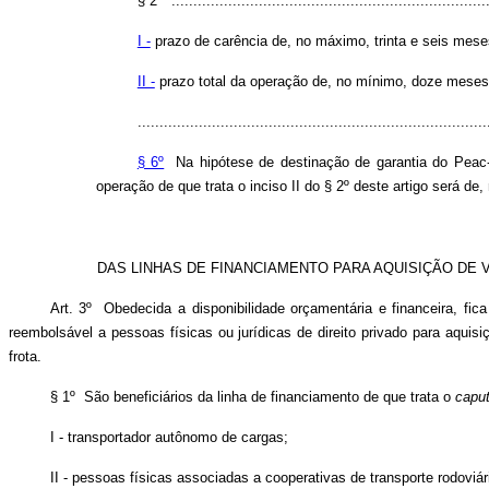
§ 2º .........................................................................
I -
prazo de carência de, no máximo, trinta e seis mese
II -
prazo total da operação de, no mínimo, doze meses
................................................................................
§ 6º
Na hipótese de destinação de garantia do Peac-F
operação de que trata o inciso II do § 2º deste artigo será 
DAS LINHAS DE FINANCIAMENTO PARA AQUISIÇÃO DE
Art. 3º Obedecida a disponibilidade orçamentária e financeira, fica
reembolsável a pessoas físicas ou jurídicas de direito privado para aqu
frota.
§ 1º São beneficiários da linha de financiamento de que trata o
capu
I - transportador autônomo de cargas;
II - pessoas físicas associadas a cooperativas de transporte rodoviár