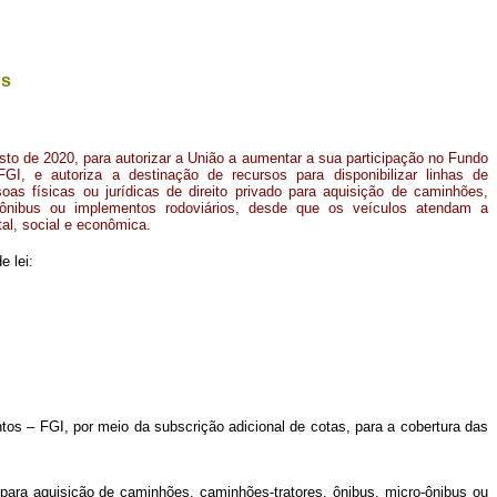
os
osto de 2020, para autorizar a União a aumentar a sua participação no Fundo
FGI, e autoriza a destinação de recursos para disponibilizar linhas de
oas físicas ou jurídicas de direito privado para aquisição de caminhões,
o-ônibus ou implementos rodoviários, desde que os veículos atendam a
tal, social e econômica.
e lei:
tos – FGI, por meio da subscrição adicional de cotas, para a cobertura das
do para aquisição de caminhões, caminhões-tratores, ônibus, micro-ônibus ou