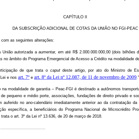
CAPÍTULO II
DA SUBSCRIÇÃO ADICIONAL DE COTAS DA UNIÃO NO FGI-PEAC
r com as seguintes alterações:
 União autorizada a aumentar, em até R$ 2.000.000.000,00 (dois bilhões d
das no âmbito do Programa Emergencial de Acesso a Crédito na modalidade de
rticipação de que trata o
caput
deste artigo, por ato do Ministro de Es
art. 7º
art. 8º da Lei nº 12.087, de 11 de novembro de 2009
 Lei e nos
e
.
a modalidade de garantia – Peac-FGI é destinado a autônomos transportado
de pequeno e médio porte, associações, fundações de direito privado e soc
uferido no ano-calendário imediatamente anterior ao da contratação da op
ação específica, a beneficiários do Programa Nacional de Microcrédito P
 trata o art. 3º da Lei nº 13.636, de 20 de março de 2018.
.....................................