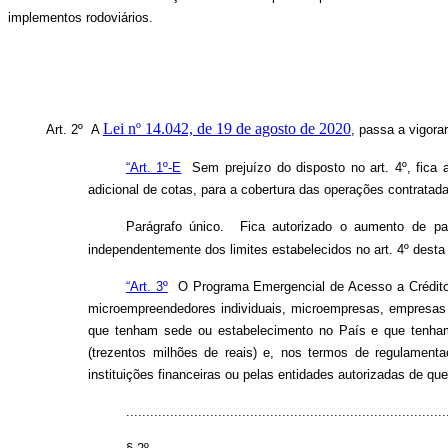
implementos rodoviários.
Lei nº 14.042, de 19 de agosto de 2020
Art. 2º A
, passa a vigora
“Art. 1º-E
Sem prejuízo do disposto no art. 4º, fica a
adicional de cotas, para a cobertura das operações contrata
Parágrafo único. Fica autorizado o aumento de pa
independentemente dos limites estabelecidos no art. 4º desta
“Art. 3º
O Programa Emergencial de Acesso a Crédito n
microempreendedores individuais, microempresas, empresas 
que tenham sede ou estabelecimento no País e que tenham a
(trezentos milhões de reais) e, nos termos de regulament
instituições financeiras ou pelas entidades autorizadas de que
................................................................................