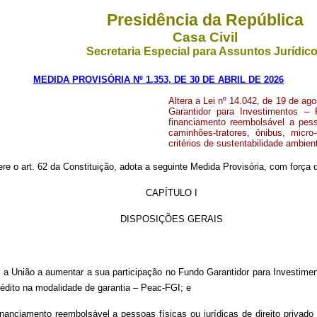
Presidência da República
Casa Civil
Secretaria Especial para Assuntos Jurídic
MEDIDA PROVISÓRIA Nº 1.353, DE 30 DE ABRIL DE 2026
Altera a Lei nº 14.042, de 19 de ag
Garantidor para Investimentos – 
financiamento reembolsável a pess
caminhões-tratores, ônibus, micr
critérios de sustentabilidade ambien
ere o art. 62 da Constituição, adota a seguinte Medida Provisória, com força d
CAPÍTULO I
DISPOSIÇÕES GERAIS
ar a União a aumentar a sua participação no Fundo Garantidor para Investimen
dito na modalidade de garantia – Peac-FGI; e
e financiamento reembolsável a pessoas físicas ou jurídicas de direito priva