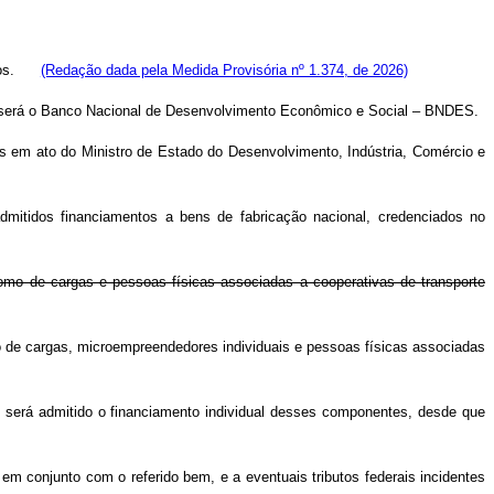
os.
(Redação dada pela Medida Provisória nº 1.374, de 2026)
o será o Banco Nacional de Desenvolvimento Econômico e
Social – BNDES.
os em ato do Ministro de Estado do Desenvolvimento, Indústria, Comércio e
mitidos financiamentos a bens de fabricação nacional, credenciados no
mo de cargas e pessoas físicas associadas a cooperativas de transporte
 de cargas, microempreendedores individuais e pessoas físicas associadas
 será admitido o financiamento individual desses componentes, desde que
em conjunto com o referido bem, e a eventuais tributos federais incidentes