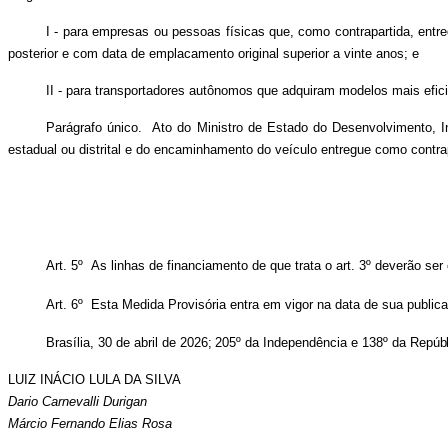
I - para empresas ou pessoas físicas que, como contrapartida, entr
posterior e com data de emplacamento original superior a vinte anos; e
II - para transportadores autônomos que adquiram modelos mais efic
Parágrafo único. Ato do Ministro de Estado do Desenvolvimento, In
estadual ou distrital e do encaminhamento do veículo entregue como contra
Art. 5º As linhas de financiamento de que trata o art. 3º deverão se
Art. 6º Esta Medida Provisória entra em vigor na data de sua public
Brasília, 30 de abril de
2026;
205º
da Independência
e
138º
da
Repúbl
LUIZ INÁCIO LULA DA SILVA
Dario Carnevalli Durigan
Márcio Fernando Elias Rosa