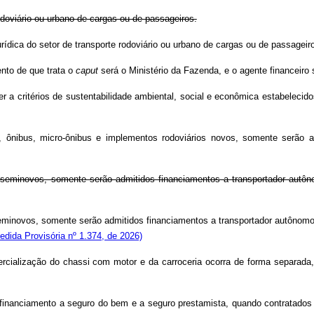
rodoviário ou urbano de cargas ou de passageiros.
urídica do setor de transporte rodoviário ou urbano de cargas ou de passageir
nto de que trata o
caput
será o Ministério da Fazenda, e o agente financeir
r a critérios de sustentabilidade ambiental, social e econômica estabelecid
 ônibus, micro-ônibus e implementos rodoviários novos, somente serão ad
seminovos, somente serão admitidos financiamentos a transportador autôno
minovos, somente serão admitidos financiamentos a transportador autônomo
dida Provisória nº 1.374, de 2026)
rcialização do chassi com motor e da carroceria ocorra de forma separada,
 financiamento a seguro do bem e a seguro prestamista, quando contratados 