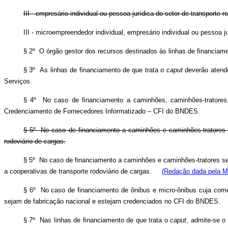
III - empresário individual ou pessoa jurídica do setor de transporte 
III - microempreendedor individual, empresário individual ou pessoa j
§ 2º O órgão gestor dos recursos destinados às linhas de financiame
§ 3º As linhas de financiamento de que trata o
caput
deverão atende
Serviços.
§ 4º No caso de financiamento a caminhões, caminhões-tratores,
Credenciamento de Fornecedores Informatizado – CFI do BNDES.
§ 5º No caso de financiamento a caminhões e caminhões-tratores 
rodoviário de cargas.
§ 5º No caso de financiamento a caminhões e caminhões-tratores se
a cooperativas de transporte rodoviário de cargas.
(Redação dada pela Me
§ 6º No caso de financiamento de ônibus e micro-ônibus cuja come
sejam de fabricação nacional e estejam credenciados no CFI do BNDES.
§ 7º Nas linhas de financiamento de que trata o
caput
, admite-se o