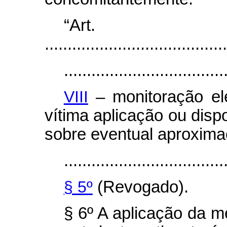
“Ar
........................................
...................................
VIII
– monitoração ele
vítima aplicação ou disp
sobre eventual aproxima
...................................
§ 5º
(Revogado).
§ 6º A aplicação da me