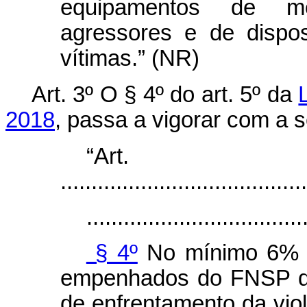
equipamentos de mon
agressores e de dispo
vítimas.” (NR)
Art. 3º
O § 4º do art. 5º da
2018
,
passa a vigorar com a s
“Ar
........................................
...................................
§ 4º
No mínimo 6% (
empenhados do FNSP de
de enfrentamento da viol