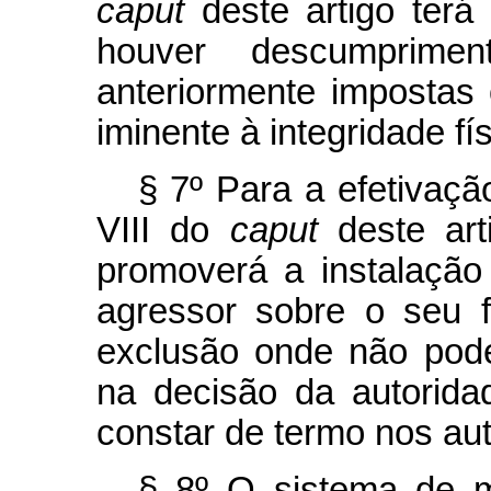
caput
deste artigo terá
houver descumprimen
anteriormente impostas 
iminente à integridade fí
§ 7º Para a efetivaçã
VIII do
caput
deste art
promoverá a instalação
agressor sobre o seu 
exclusão onde não poder
na decisão da autoridad
constar de termo nos aut
§ 8º O sistema de m