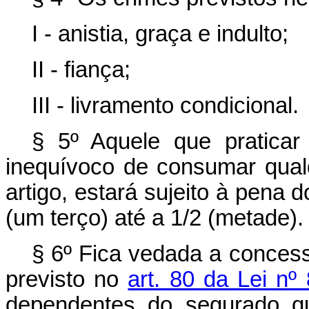
I - anistia, graça e indulto;
II - fiança;
III - livramento condicional.
§ 5º Aquele que praticar 
inequívoco de consumar qualq
artigo, estará sujeito à pena
(um terço) até a 1/2 (metade).
§ 6º Fica vedada a concess
previsto no
art. 80 da Lei nº
dependentes do segurado qu