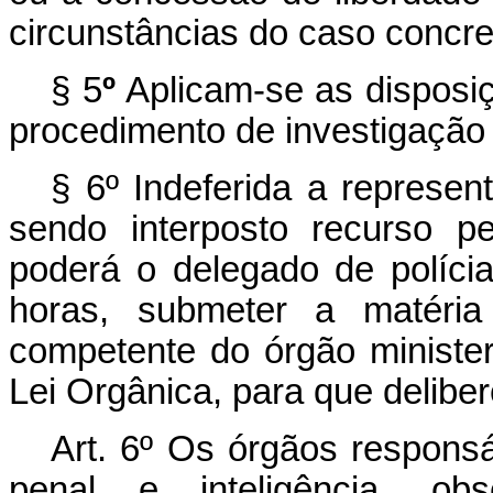
circunstâncias do caso concre
§ 5
º
Aplicam-se as disposiç
procedimento de investigação c
§
6º Indeferida a represen
sendo interposto recurso p
poderá o delegado de polícia
horas, submeter a matéria 
competente do órgão minister
Lei Orgânica, para que delib
Art. 6º Os órgãos responsá
penal e inteligência, o