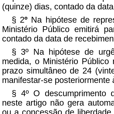
(quinze) dias, contado da dat
§
2
º
Na hipótese de repre
Ministério Público emitirá p
contado da data de recebimen
§
3º Na hipótese de urgê
medida, o Ministério Público 
prazo simultâneo de 24 (vinte
manifestar-se posteriormente à
§ 4º O descumprimento d
neste artigo não gera autom
ou a concessão de liberdade 