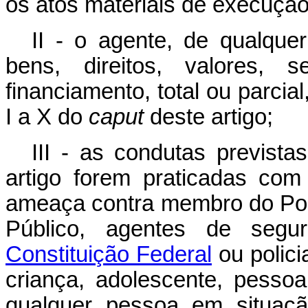
os atos materiais de execução
II - o agente, de qualquer
bens, direitos, valores, 
financiamento, total ou parcia
I a X do
caput
deste artigo;
III - as condutas previst
artigo forem praticadas co
ameaça contra membro do Pode
Público, agentes de segu
Constituição Federal
ou polici
criança, adolescente, pesso
qualquer pessoa em situaçã