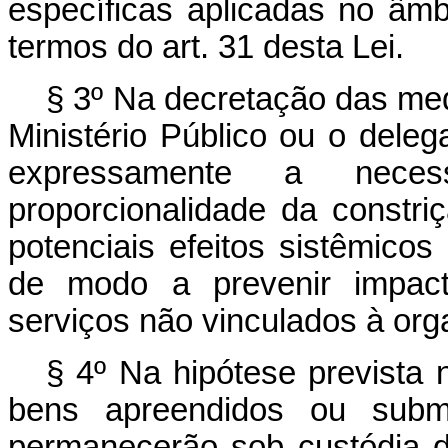
específicas aplicadas no âmb
termos do art. 31 desta Lei.
§ 3º Na decretação das medi
Ministério Público ou o dele
expressamente a nece
proporcionalidade da constri
potenciais efeitos sistêmico
de modo a prevenir impac
serviços não vinculados à orga
§ 4º Na hipótese prevista 
bens apreendidos ou subme
permanecerão sob custódia d