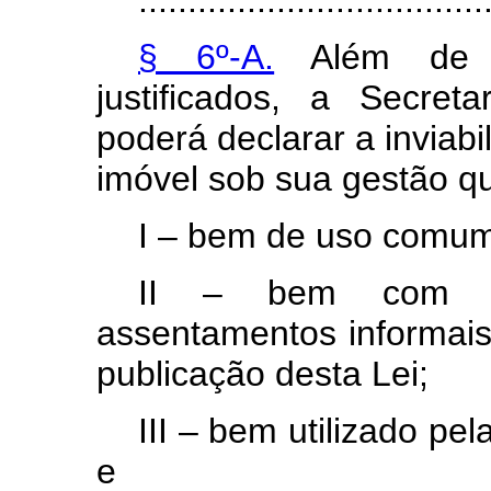
...................................
§ 6º-A.
Além de o
justificados, a Secre
poderá declarar a inviab
imóvel sob sua gestão qu
I – bem de uso comum
II – bem com oc
assentamentos informais
publicação desta Lei;
III – bem utilizado pel
e