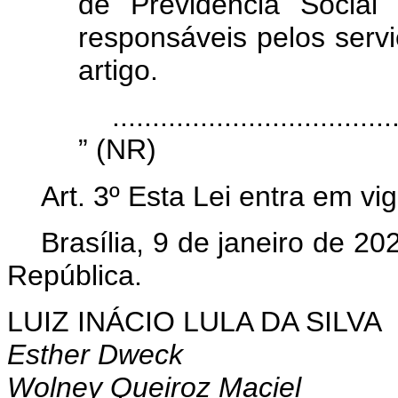
de Previdência Social 
responsáveis pelos serv
artigo.
...................................
” (NR)
Art. 3º Esta Lei entra em vi
Brasília, 9 de janeiro de 2
República.
LUIZ INÁCIO LULA DA SILVA
Esther Dweck
Wolney Queiroz Maciel