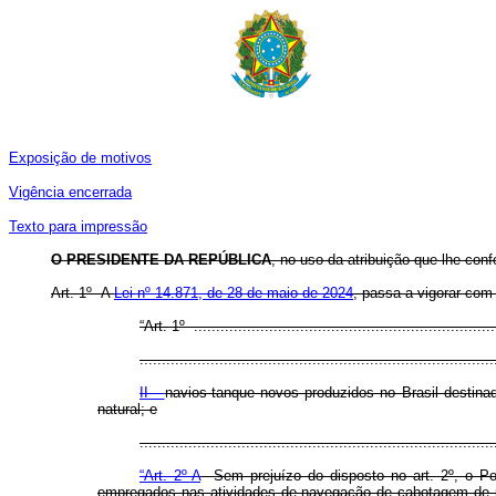
Exposição de motivos
Vigência encerrada
Texto para impressão
O PRESIDENTE DA REPÚBLICA
, no uso da atribuição que lhe conf
Art. 1º A
Lei nº 14.871, de 28 de maio de 2024
, passa a vigorar com
“Art. 1º .....................................................................
................................................................................
II -
navios-tanque novos produzidos no Brasil destin
natural; e
..............................................................................
“Art. 2º-A
Sem prejuízo do disposto no art. 2º, o Pod
empregados nas atividades de navegação de cabotagem de pe