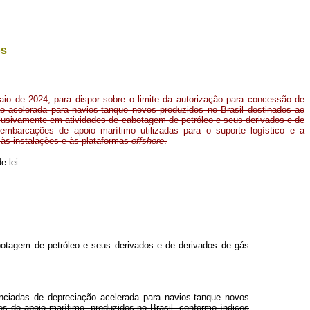
os
aio de 2024, para dispor sobre o limite da autorização para concessão de
ão acelerada para navios-tanque novos produzidos no Brasil destinados ao
lusivamente em atividades de cabotagem de petróleo e seus derivados e de
 embarcações de apoio marítimo utilizadas para o suporte logístico e a
às instalações e às plataformas
offshore
.
e lei:
botagem de petróleo e seus derivados e de derivados de gás
enciadas de depreciação acelerada para navios-tanque novos
 de apoio marítimo, produzidos no Brasil, conforme índices