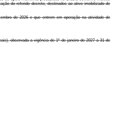
ação do referido decreto, destinados ao ativo imobilizado de
dezembro de 2026 e que entrem em operação na atividade de
eais), observada a vigência de 1º de janeiro de 2027 a 31 de