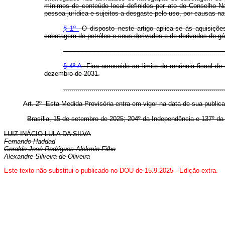
mínimos de conteúdo local definidos por ato do Conselho Nac
pessoa jurídica e sujeitos a desgaste pelo uso, por causas na
§ 1º
O disposto neste artigo aplica-se às aquisiçõ
cabotagem de petróleo e seus derivados e de derivados de gás 
................................................................................
§ 4º-A
Fica acrescido ao limite de renúncia fiscal de 
dezembro de 2031.
..............................................................................
Art. 2º Esta Medida Provisória entra em vigor na data de sua public
Brasília, 15 de setembro de
2025;
204º
da Independência
e
137º
d
LUIZ INÁCIO LULA DA SILVA
Fernando Haddad
Geraldo José Rodrigues Alckmin Filho
Alexandre Silveira de Oliveira
Este texto não substitui o publicado no DOU de 15.9.2025 - Edição extra.