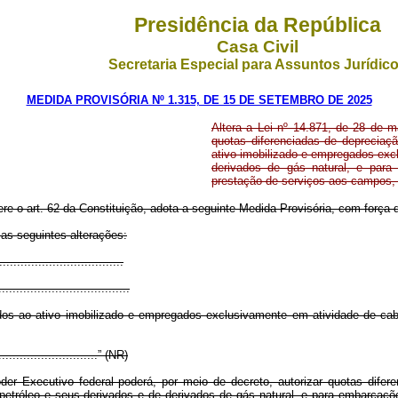
Presidência da República
Casa Civil
Secretaria Especial para Assuntos Jurídic
MEDIDA PROVISÓRIA Nº 1.315, DE 15 DE SETEMBRO DE 2025
Altera a Lei nº 14.871, de 28 de m
quotas diferenciadas de depreciaç
ativo imobilizado e empregados exc
derivados de gás natural, e para
prestação de serviços aos campos, 
ere o art. 62 da Constituição, adota a seguinte Medida Provisória, com força d
 as seguintes alterações:
..................................
.....................................
ados ao ativo imobilizado e empregados exclusivamente em atividade de ca
..............................” (NR)
er Executivo federal poderá, por meio de decreto, autorizar quotas difer
tróleo e seus derivados e de derivados de gás natural, e para embarcações