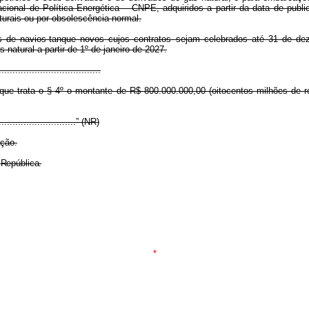
ional de Política Energética – CNPE, adquiridos a partir da data de public
turais ou por obsolescência normal.
es de navios-tanque novos cujos contratos sejam celebrados até 31 de 
natural a partir de 1º de janeiro de 2027.
.....................................
que trata o § 4º o montante de R$ 800.000.000,00 (oitocentos milhões de r
..............................” (NR)
ação.
a
República.
*