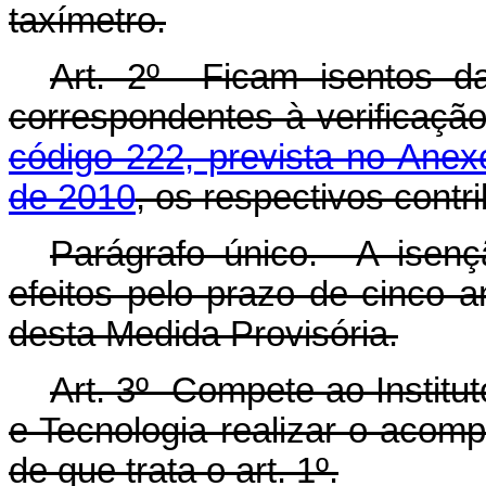
taxímetro.
Art. 2º Ficam isentos da
correspondentes à verificação
código 222, prevista no Anexo
de 2010
, os respectivos contri
Parágrafo único. A isen
efeitos pelo prazo de cinco 
desta Medida Provisória.
Art. 3º Compete ao Institu
e Tecnologia realizar o acom
de que trata o art. 1º.