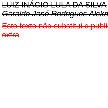
LUIZ INÁCIO LULA DA SILVA
Geraldo José Rodrigues Alckm
Este texto não substitui o pu
extra