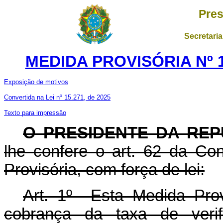
Pres
Secretaria
MEDIDA PROVISÓRIA Nº 1
Exposição de motivos
Convertida na Lei nº 15.271, de 2025
Texto para impressão
O PRESIDENTE DA REP
lhe confere o art. 62 da Con
Provisória, com força de lei:
Art. 1º Esta Medida Prov
cobrança da taxa de verif