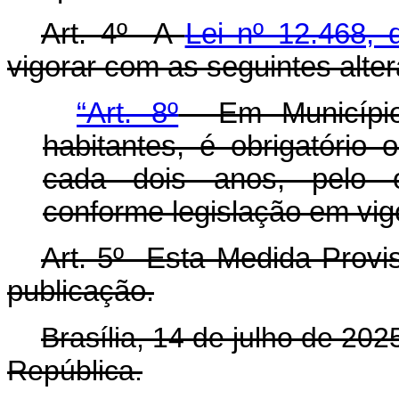
Art. 4º A
Lei nº 12.468,
vigorar com as seguintes alte
“Art. 8º
Em Municípios
habitantes, é obrigatório 
cada dois anos, pelo ó
conforme legislação em vig
Art. 5º Esta Medida Provis
publicação.
Brasília, 14 de julho de 20
República.