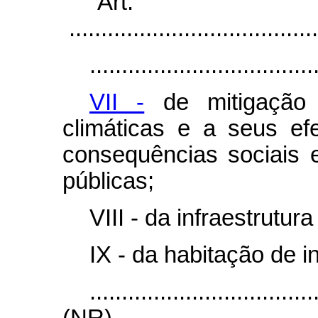
“Ar
.......................................
...................................
VII -
de mitigação
climáticas e a seus ef
consequências sociais
públicas;
VIII - da infraestrutura
IX - da habitação de i
...................................