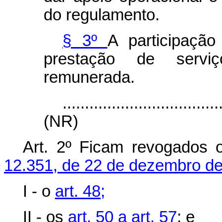
do regulamento.
§ 3º
A participaçã
prestação de serviç
remunerada.
...................................
(NR)
Art. 2º Ficam revogados 
12.351, de 22 de dezembro de
I - o
art. 48;
II - os
art. 50 a art. 57
; e