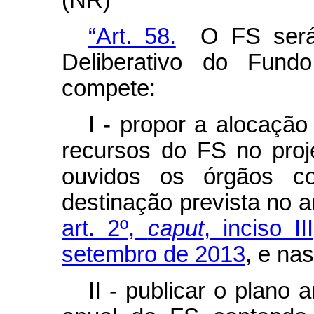
(NR)
“Art. 58.
O FS será a
Deliberativo do Fun
compete:
I - propor a alocação
recursos do FS no proje
ouvidos os órgãos c
destinação prevista no ar
art. 2º,
caput
, inciso I
setembro de 2013
, e nas
II - publicar o plano 