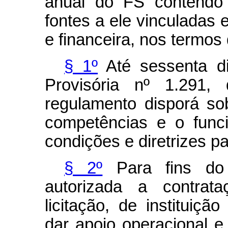
anual do FS contendo 
fontes a ele vinculadas
e financeira, nos termos
§ 1º
Até sessenta d
Provisória nº 1.291
regulamento disporá s
competências e o fun
condições e diretrizes p
§ 2º
Para fins do d
autorizada a contrat
licitação, de instituição
dar apoio operacional e