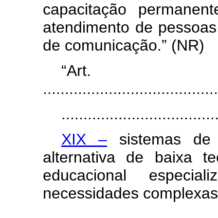
capacitação permanen
atendimento de pessoa
de comunicação.” (NR)
“Ar
........................................
...................................
XIX –
sistemas de 
alternativa de baixa t
educacional especia
necessidades complexas