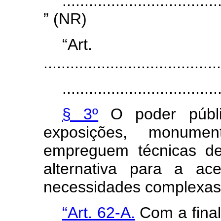
...................................
” (NR)
“Ar
........................................
...................................
§ 3º
O poder públic
exposições, monumen
empreguem técnicas de
alternativa para a ac
necessidades complexas
“Art. 62-A.
Com a fina