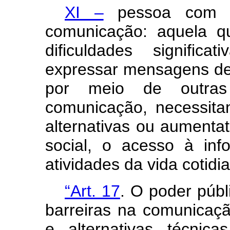
XI –
pessoa com n
comunicação: aquela q
dificuldades signific
expressar mensagens de f
por meio de outras
comunicação, necessita
alternativas ou aumentati
social, o acesso à in
atividades da vida cotidi
“Art. 17
. O poder púb
barreiras na comunicaç
e alternativas técnic