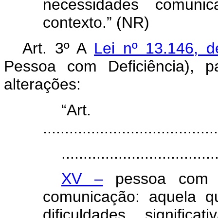
necessidades comunic
contexto.” (NR)
Art. 3º A
Lei nº 13.146, 
Pessoa com Deficiência), p
alterações:
“Ar
........................................
...................................
XV –
pessoa com n
comunicação: aquela q
dificuldades signific