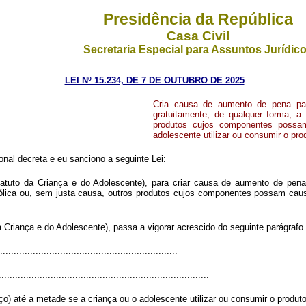
Presidência da República
Casa Civil
Secretaria Especial para Assuntos Jurídic
LEI Nº 15.234, DE 7 DE OUTUBRO DE 2025
Cria causa de aumento de pena para 
gratuitamente, de qualquer forma, a
produtos cujos componentes possam
adolescente utilizar ou consumir o pro
al decreta e eu sanciono a seguinte Lei:
atuto da Criança e do Adolescente), para criar causa de aumento de pena pa
coólica ou, sem justa causa, outros produtos cujos componentes possam caus
 Criança e do Adolescente), passa a vigorar acrescido do seguinte parágrafo 
................................................................
.............................................................................
o) até a metade se a criança ou o adolescente utilizar ou consumir o produto