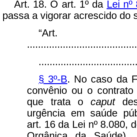
Art. 18.
O art. 1º da
Lei nº
passa a vigorar acrescido do s
“Ar
........................................
...................................
§ 3º-B
. No caso da F
convênio ou o contrat
que trata o
caput
dest
urgência em saúde púb
art. 16 da Lei nº 8.080,
Orgânica da Saúde), 