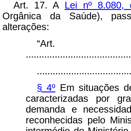
Art. 17.
A
Lei nº 8.080,
Orgânica da Saúde), pas
alterações:
“Ar
........................................
...................................
§ 4º
Em situações de
caracterizadas por gr
demanda e necessidade
reconhecidas pelo Mini