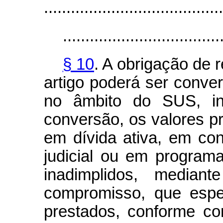
........................................
...................................
§ 10
. A obrigação de 
artigo poderá ser conve
no âmbito do SUS, in
conversão, os valores pr
em dívida ativa, em con
judicial ou em program
inadimplidos, median
compromisso, que espe
prestados, conforme co