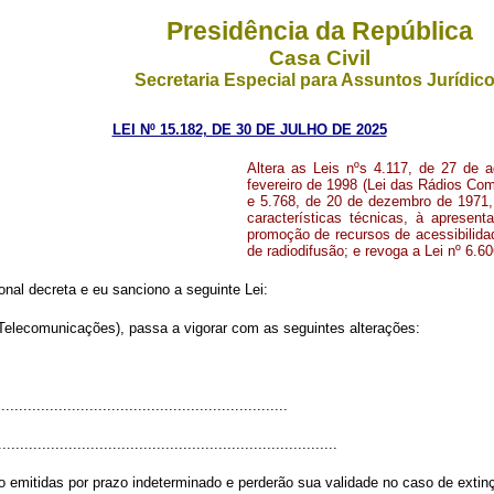
Presidência da República
Casa Civil
Secretaria Especial para Assuntos Jurídic
LEI Nº 15.182, DE 30 DE JULHO DE 2025
Altera as Leis nºs 4.117, de 27 de 
fevereiro de 1998 (Lei das Rádios Com
e 5.768, de 20 de dezembro de 1971, 
características técnicas, à aprese
promoção de recursos de acessibilida
de radiodifusão; e revoga a Lei nº 6.
al decreta e eu sanciono a seguinte Lei:
 Telecomunicações), passa a vigorar com as seguintes alterações:
................................................................
.............................................................................
 emitidas por prazo indeterminado e perderão sua validade no caso de extin