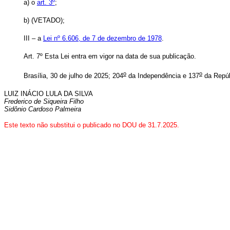
a) o
art. 3º
;
b) (VETADO);
III – a
Lei nº 6.606, de 7 de dezembro de 1978
.
Art. 7º
Esta Lei entra em vigor na data de sua publicação.
o
o
Brasília, 30 de julho de 2025; 204
da Independência e 137
da Repúb
LUIZ INÁCIO LULA DA SILVA
Frederico de Siqueira Filho
Sidônio Cardoso Palmeira
Este texto não substitui o publicado no DOU de 31.7.2025.