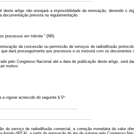
.............................................................................
t
deste artigo não ensejará a impossibilidade da renovação, devendo o órg
r a documentação prevista na regulamentação.
aos processos em trâmite.” (NR)
renovação da concessão ou permissão de serviços de radiodifusão protocoli
 que dará prosseguimento aos processos e os instruirá com os documentos n
vado pelo Congresso Nacional até a data de publicação deste artigo, será
uer motivo:
a a vigorar acrescido do seguinte § 5º:
................................................................
.............................................................................
ção do serviço de radiodifusão comercial, a correção monetária do valor of
r Amplo (IPCA), a partir da aprovação do ato de outorga pelo Congresso Naci