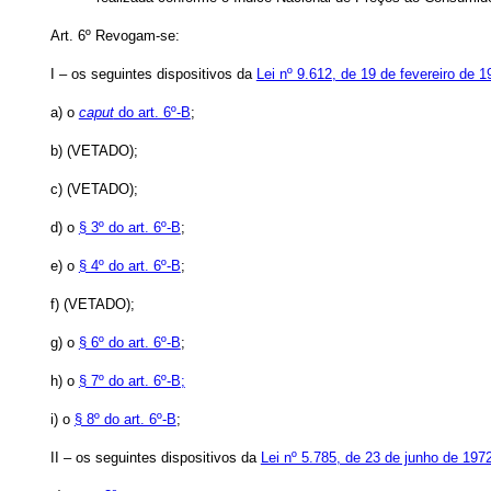
Art. 6º
Revogam-se:
I – os seguintes dispositivos da
Lei nº 9.612, de 19 de fevereiro de 1
a) o
caput
do art. 6º-B
;
b) (VETADO);
c) (VETADO);
d) o
§ 3º do art. 6º-B
;
e) o
§ 4º do art. 6º-B
;
f) (VETADO);
g) o
§ 6º do art. 6º-B
;
h) o
§ 7º do art. 6º-B;
i) o
§ 8º do art. 6º-B
;
II – os seguintes dispositivos da
Lei nº 5.785, de 23 de junho de 197