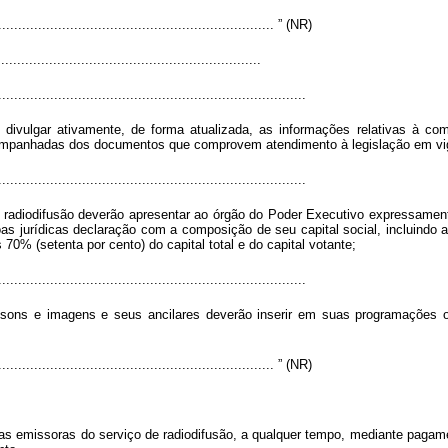
...................................................................... ” (NR)
................................................................
.............................................................................
vulgar ativamente, de forma atualizada, as informações relativas à comp
acompanhadas dos documentos que comprovem atendimento à legislação em vi
.............................................................................
 radiodifusão deverão apresentar ao órgão do Poder Executivo expressamente
soas jurídicas declaração com a composição de seu capital social, incluindo
 70% (setenta por cento) do capital total e do capital votante;
.............................................................................
 sons e imagens e seus ancilares deverão inserir em suas programações o
...................................................................... ” (NR)
as emissoras do serviço de radiodifusão, a qualquer tempo, mediante pagame