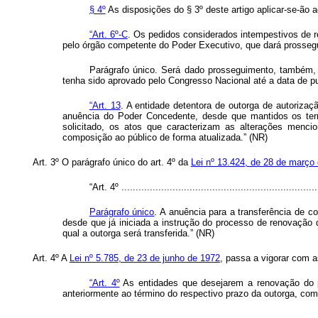
§ 4º
As disposições do § 3º deste artigo aplicar-se-ão 
“Art. 6º-C
. Os pedidos considerados intempestivos de r
pelo órgão competente do Poder Executivo, que dará prosseg
Parágrafo único. Será dado prosseguimento, também, 
tenha sido aprovado pelo Congresso Nacional até a data de pu
“Art. 13
. A entidade detentora de outorga de autorizaç
anuência do Poder Concedente, desde que mantidos os termo
solicitado, os atos que caracterizam as alterações menci
composição ao público de forma atualizada.” (NR)
Art. 3º O parágrafo único do art. 4º da
Lei nº 13.424, de 28 de março
“Art. 4º ......................................................................
Parágrafo único
. A anuência para a transferência de c
desde que já iniciada a instrução do processo de renovação
qual a outorga será transferida.” (NR)
Art. 4º A
Lei nº 5.785, de 23 de junho de 1972
, passa a vigorar com a
“Art. 4º
As entidades que desejarem a renovação do p
anteriormente ao término do respectivo prazo da outorga, c