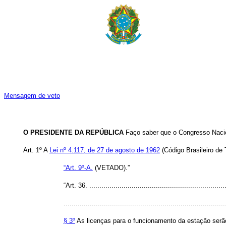
Mensagem de veto
O PRESIDENTE DA REPÚBLICA
Faço saber que o Congresso Nacion
Art. 1º A
Lei nº 4.117, de 27 de agosto de 1962
(Código Brasileiro de
“Art. 9º-A.
(VETADO).”
“Art. 36. .....................................................................
................................................................................
§ 3º
As licenças para o funcionamento da estação serão