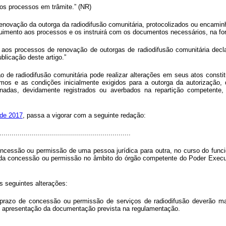
aos processos em trâmite.” (NR)
enovação da outorga da radiodifusão comunitária, protocolizados ou encaminh
uimento aos processos e os instruirá com os documentos necessários, na fo
aos processos de renovação de outorgas de radiodifusão comunitária decl
blicação deste artigo.”
ão de radiodifusão comunitária pode realizar alterações em seus atos consti
s e as condições inicialmente exigidos para a outorga da autorização, de
onadas, devidamente registrados ou averbados na repartição competente, 
 de 2017
, passa a vigorar com a seguinte redação:
................................................................
oncessão ou permissão de uma pessoa jurídica para outra, no curso do funci
 da concessão ou permissão no âmbito do órgão competente do Poder Execut
s seguintes alterações:
razo de concessão ou permissão de serviços de radiodifusão deverão man
om apresentação da documentação prevista na regulamentação.