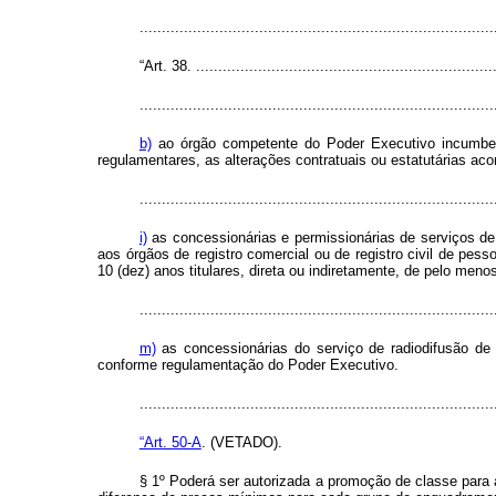
...............................................................................
“Art. 38. .....................................................................
................................................................................
b)
ao órgão competente do Poder Executivo incumbe di
regulamentares, as alterações contratuais ou estatutárias 
................................................................................
i)
as concessionárias e permissionárias de serviços de
aos órgãos de registro comercial ou de registro civil de pes
10 (dez) anos titulares, direta ou indiretamente, de pelo menos
................................................................................
m)
as concessionárias do serviço de radiodifusão de
conforme regulamentação do Poder Executivo.
...............................................................................
“Art. 50-A
. (VETADO).
§ 1º Poderá ser autorizada a promoção de classe para 