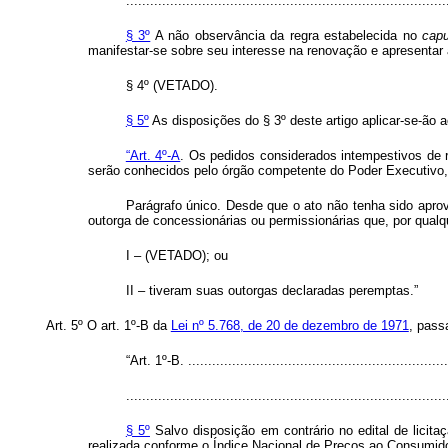
................................................................................
§ 3º
A não observância da regra estabelecida no
capu
manifestar-se sobre seu interesse na renovação e apresenta
§ 4º (VETADO).
§ 5º
As disposições do § 3º deste artigo aplicar-se-ão 
“Art. 4º-A
. Os pedidos considerados intempestivos de 
serão conhecidos pelo órgão competente do Poder Executivo,
Parágrafo único. Desde que o ato não tenha sido apro
outorga de concessionárias ou permissionárias que, por qualq
I – (VETADO); ou
II – tiveram suas outorgas declaradas peremptas.”
Art. 5º O art. 1º-B da
Lei nº 5.768, de 20 de dezembro de 1971
, pass
“Art. 1º-B. ..................................................................
................................................................................
§ 5º
Salvo disposição em contrário no edital de licita
realizada conforme o Índice Nacional de Preços ao Consumido