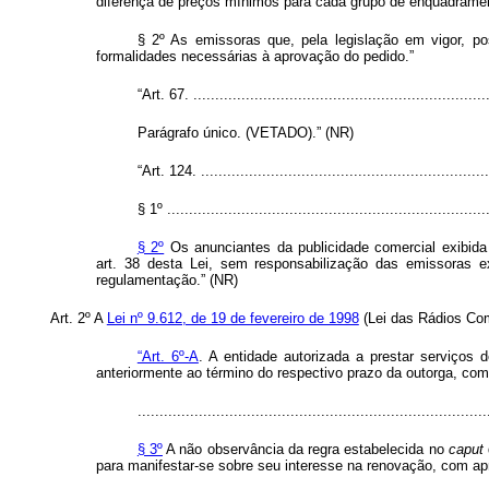
diferença de preços mínimos para cada grupo de enquadrame
§ 2º As emissoras que, pela legislação em vigor, p
formalidades necessárias à aprovação do pedido.”
“Art. 67. .....................................................................
Parágrafo único. (VETADO).” (NR)
“Art. 124. ...................................................................
§ 1º ..........................................................................
§ 2º
Os anunciantes da publicidade comercial exibida 
art. 38 desta Lei, sem responsabilização das emissoras e
regulamentação.” (NR)
Art. 2º
A
Lei nº 9.612, de 19 de fevereiro de 1998
(Lei das Rádios Com
“Art. 6º-A
. A entidade autorizada a prestar serviços
anteriormente ao término do respectivo prazo da outorga, c
................................................................................
§ 3º
A não observância da regra estabelecida no
caput
para manifestar-se sobre seu interesse na renovação, com a