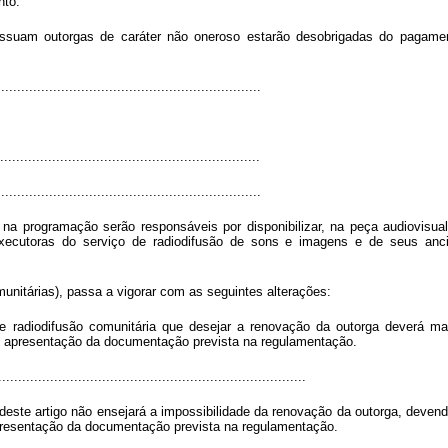
nto.
ossuam outorgas de caráter não oneroso estarão desobrigadas do pagamen
................................................................
................................................................
.................................................................
na programação serão responsáveis por disponibilizar, na peça audiovisual,
xecutoras do serviço de radiodifusão de sons e imagens e de seus anci
unitárias), passa a vigorar com as seguintes alterações:
 de radiodifusão comunitária que desejar a renovação da outorga deverá m
om apresentação da documentação prevista na regulamentação.
.............................................................................
deste artigo não ensejará a impossibilidade da renovação da outorga, devend
presentação da documentação prevista na regulamentação.