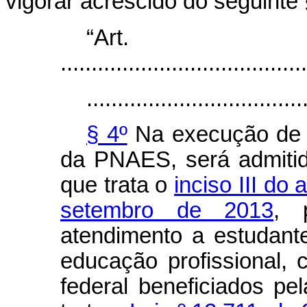
vigorar acrescido do seguinte 
“Ar
........................................
...................................
§ 4º
Na execução de 
da PNAES, será admitida
que trata o
inciso III do 
setembro de 2013
, 
atendimento a estudant
educação profissional, c
federal beneficiados p