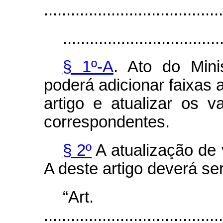
........................................
...................................
§ 1º-A
. Ato do Min
poderá adicionar faixas a
artigo e atualizar os v
correspondentes.
§ 2º
A atualização de 
A deste artigo deverá se
“Ar
........................................