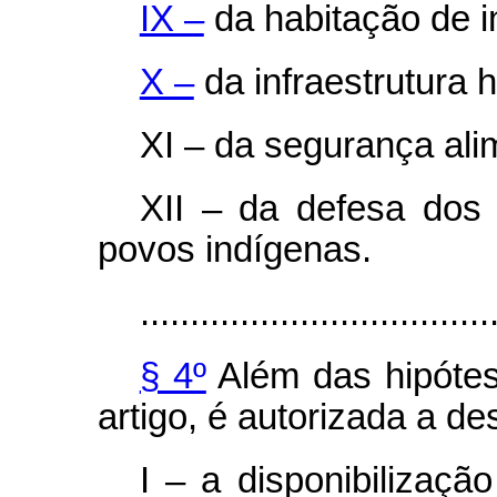
IX –
da habitação de in
X –
da infraestrutura h
XI – da segurança alim
XII – da defesa dos 
povos indígenas.
...................................
§ 4º
Além das hipótes
artigo, é autorizada a d
I – a disponibilizaçã