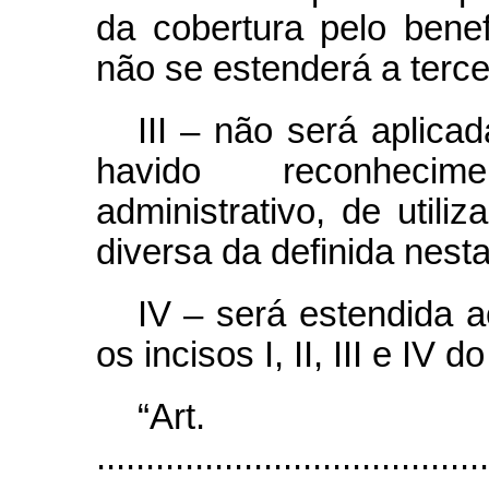
da cobertura pelo benef
não se estenderá a terce
III – não será aplica
havido reconhecim
administrativo, de utili
diversa da definida nesta
IV – será estendida a
os incisos I, II, III e IV d
“Ar
........................................