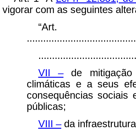
vigorar com as seguintes alte
“Ar
........................................
...................................
VII –
de mitigação
climáticas e a seus ef
consequências sociais
públicas;
VIII –
da infraestrutura