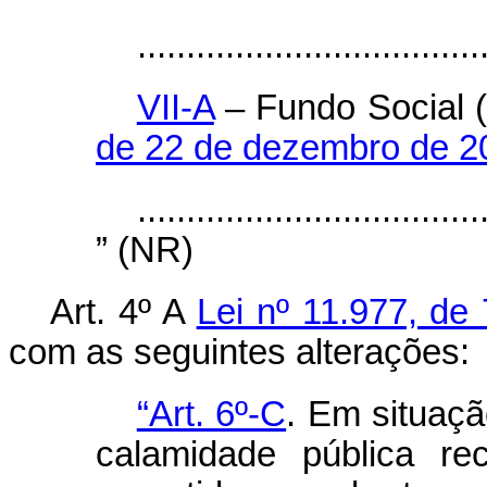
...................................
VII-A
– Fundo Social (
de 22 de dezembro de 2
...................................
” (NR)
Art. 4º A
Lei nº 11.977, de
com as seguintes alterações:
“Art. 6º-C
. Em situaç
calamidade pública re