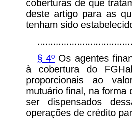
coberturas de que tratam
deste artigo para as qu
tenham sido estabelecid
...................................
§ 4º
Os agentes finan
à cobertura do FGHab 
proporcionais ao val
mutuário final, na forma 
ser dispensados des
operações de crédito par
...................................