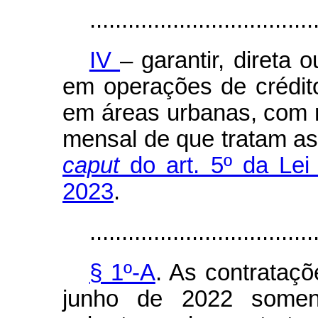
...................................
IV
– garantir, direta 
em operações de crédito
em áreas urbanas, com m
mensal de que tratam a
caput
do art. 5º da Lei
2023
.
...................................
§ 1º-A
. As contrataçõ
junho de 2022 somen