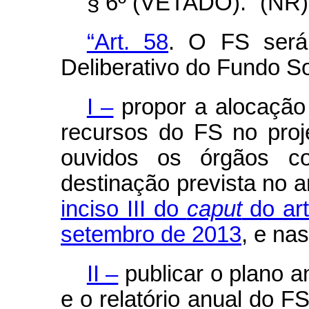
§ 6º (VETADO).” (NR)
“Art. 58
. O FS será
Deliberativo do Fundo S
I –
propor a alocação 
recursos do FS no proje
ouvidos os órgãos c
destinação prevista no ar
inciso III do
caput
do art
setembro de 2013
, e nas
II –
publicar o plano a
e o relatório anual do 