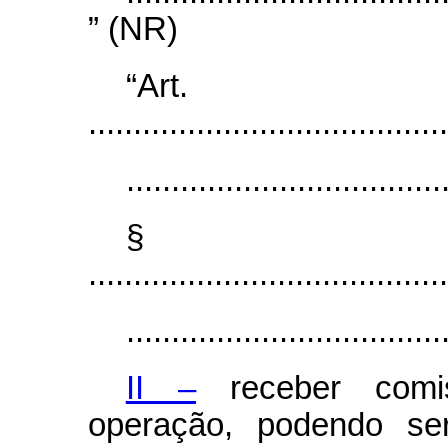
” (NR)
“Ar
........................................
...................................
§
........................................
...................................
II –
receber comis
operação, podendo se