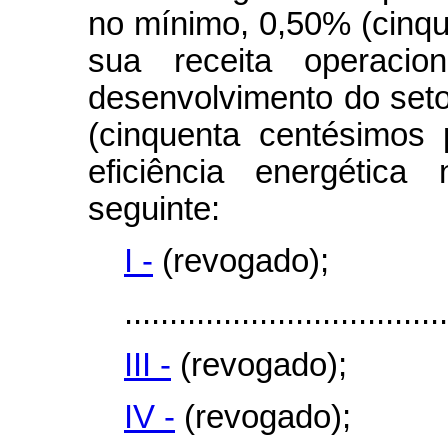
no mínimo, 0,50% (cinqu
sua receita operacio
desenvolvimento do seto
(cinquenta centésimos
eficiência energética
seguinte:
I -
(revogado);
....................................
III -
(revogado);
IV -
(revogado);