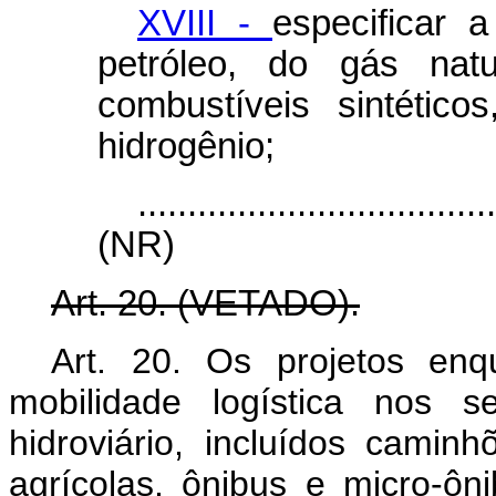
XVIII -
especificar 
petróleo, do gás nat
combustíveis sintétic
hidrogênio;
...................................
(NR)
Art. 20. (VETADO).
Art. 20. Os projetos en
mobilidade logística nos se
hidroviário, incluídos camin
agrícolas, ônibus e micro-ôn