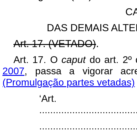
CA
DAS DEMAIS ALT
Art. 17. (VETADO)
.
Art. 17. O
caput
do art. 2º
2007
, passa a vigorar ac
(Promulgação partes vetadas)
‘Ar
...................................
...................................