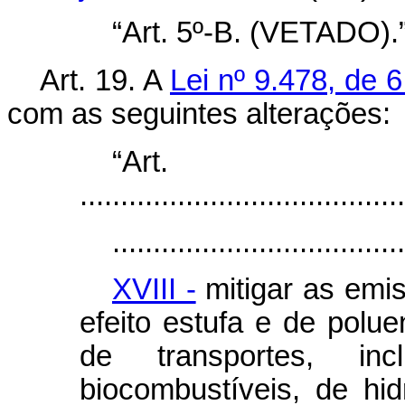
“Art. 5º-B. (VETADO).
Art. 19. A
Lei nº 9.478, de 
com as seguintes alterações:
“Ar
........................................
....................................
XVIII -
mitigar as emi
efeito estufa e de polu
de transportes, i
biocombustíveis, de hi