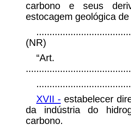
carbono e seus der
estocagem geológica de 
...................................
(NR)
“Ar
........................................
....................................
XVII -
estabelecer dir
da indústria do hidr
carbono.