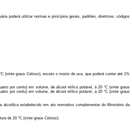
ia poderá utilizar normas e princípios gerais, padrões, diretrizes, códigos
°C (vinte graus
Celsius
), exceto o mosto de uva, que poderá conter até 1%
atro por cento) em volume, de álcool etílico potável, à 20 °C (vinte graus
atro por cento) em volume, de álcool etílico potável, a 20 °C (vinte graus
da alcoólica estabelecido em ato normativo complementar do Ministério da
tura de 20 °C (vinte graus
Celsius
).