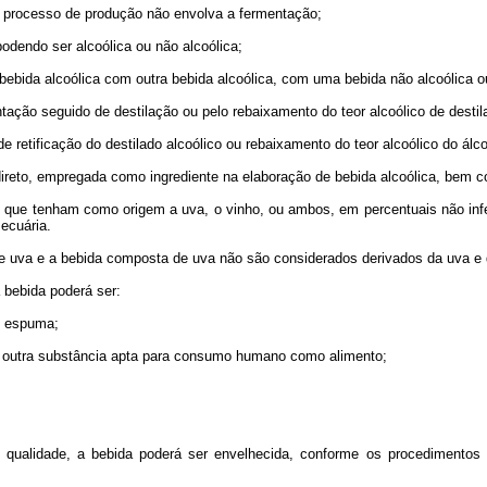
ujo processo de produção não envolva a fermentação;
podendo ser alcoólica ou não alcoólica;
a bebida alcoólica com outra bebida alcoólica, com uma bebida não alcoólica 
ntação seguido de destilação ou pelo rebaixamento do teor alcoólico de destil
de retificação do destilado alcoólico ou rebaixamento do teor alcoólico do álco
direto, empregada como ingrediente na elaboração de bebida alcoólica, bem c
s que tenham como origem a uva, o vinho, ou ambos, em percentuais não infe
ecuária.
 de uva e a bebida composta de uva não são considerados derivados da uva e 
 bebida poderá ser:
ou espuma;
 ou outra substância apta para consumo humano como alimento;
qualidade, a bebida poderá ser envelhecida, conforme os procedimentos 