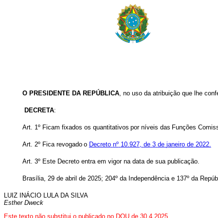
O PRESIDENTE DA REPÚBLICA
, no uso da atribuição que lhe conf
DECRETA
:
Art. 1º Ficam
fixados os
quantitativos
por
níveis
das
Funções
Comis
Art. 2º Fica
revogado
o
Decreto
nº
10.927,
de
3
de
janeiro
de
2022.
Art. 3º Este Decreto entra em vigor na data de sua publicação.
Brasília, 29 de abril de 2025; 204º da Independência e 137º da Repúb
LUIZ INÁCIO LULA DA SILVA
Esther Dweck
Este texto não substitui o publicado no DOU de 30.4.2025.