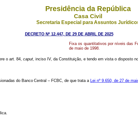
Presidência da República
Casa Civil
Secretaria Especial para Assuntos Jurídico
DECRETO Nº 12.447, DE 29 DE ABRIL DE 2025
Fixa os quantitativos por níveis das 
de maio de 1998.
ere o art. 84,
caput
, inciso IV, da Constituição, e tendo em vista o disposto n
sionadas
do
Banco
Central
–
FCBC,
de que trata a
Lei nº 9.650, de 27 de mai
lica.