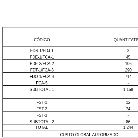
CÓDIGO
QUANTITATI
FDS-1/FDJ-1
3
FDE-1/FCA-1
45
FDE-2/FCA-2
106
FDT-1/FCA-3
290
FDO-1/FCA-4
714
FCA-5
-
SUBTOTAL 1
1.158
FST-1
12
FST-2
74
FST-3
-
SUBTOTAL 2
86
TOTAL
1.244
CUSTO GLOBAL AUTORIZADO