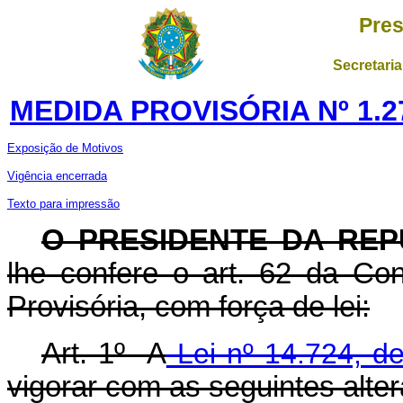
Pres
Secretaria
MEDIDA PROVISÓRIA Nº 1.2
Exposição de Motivos
Vigência encerrada
Texto para impressão
O PRESIDENTE DA REP
lhe confere o art. 62 da Con
Provisória, com força de lei:
Art. 1º A
Lei nº 14.724, d
vigorar com
as seguintes alte