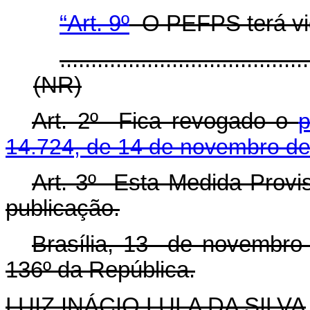
“Art. 9º
O PEFPS terá vig
........................................
(NR)
Art. 2º Fica revogado o
p
14.724, de 14 de novembro d
Art. 3º Esta Medida Provis
publicação.
Brasília, 13 de novembro
136º da República.
LUIZ INÁCIO LULA DA SILVA