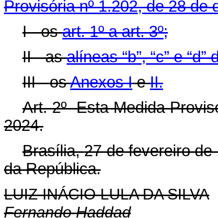
Provisória nº 1.202, de 28 de
I - os
art. 1º a art. 3º;
II - as
alíneas “b”, “c” e “d” 
III - os
Anexos I
e
II.
Art. 2º Esta Medida Provisó
2024.
Brasília,
27 de fevereiro de
da República.
LUIZ INÁCIO LULA DA SILVA
Fernando Haddad