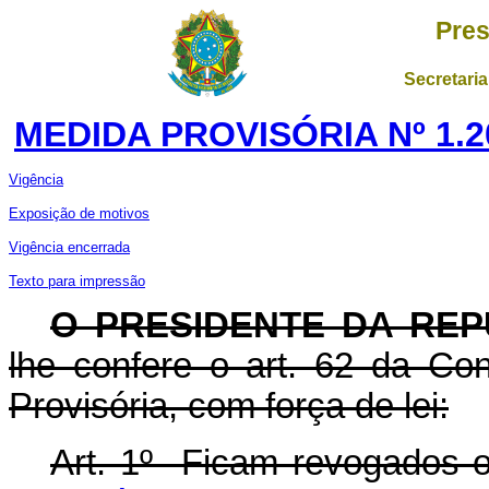
Pres
Secretaria
MEDIDA PROVISÓRIA Nº 1.2
Vigência
Exposição de motivos
Vigência encerrada
Texto para impressão
O PRESIDENTE DA REP
lhe confere o art. 62 da Con
Provisória, com força de lei:
Art. 1º Ficam revogados o