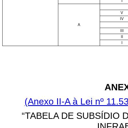
I
V
IV
A
III
II
I
ANEX
(Anexo II-A à Lei nº 11.
“TABELA DE SUBSÍDIO 
INFRA