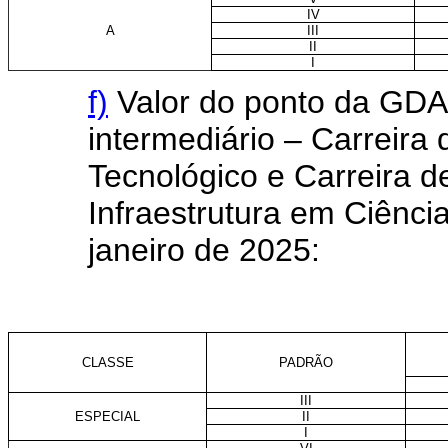
IV
A
III
II
I
f)
Valor do ponto da GDA
intermediário – Carreira
Tecnológico e Carreira 
Infraestrutura em Ciência
janeiro de 2025:
CLASSE
PADRÃO
III
ESPECIAL
II
I