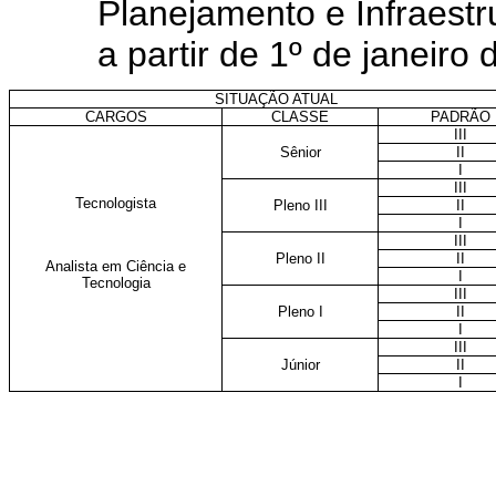
Planejamento e Infraestr
a partir de 1º de janeiro
SITUAÇÃO ATUAL
CARGOS
CLASSE
PADRÃO
III
Sênior
II
I
III
Tecnologista
Pleno III
II
I
III
Pleno II
II
Analista em Ciência e
I
Tecnologia
III
Pleno I
II
I
III
Júnior
II
I