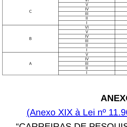
VI
V
IV
C
III
II
I
VI
V
IV
B
III
II
I
V
IV
A
III
II
I
ANEX
(Anexo XIX à Lei nº 11.9
“CARREIRAS DE PESQUIS