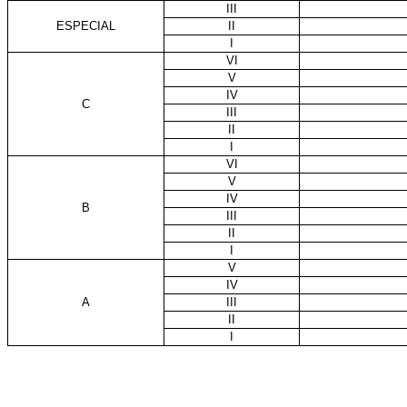
III
ESPECIAL
II
I
VI
V
IV
C
III
II
I
VI
V
IV
B
III
II
I
V
IV
A
III
II
I