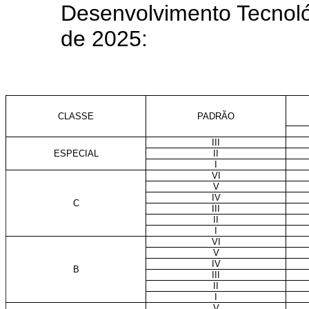
Desenvolvimento Tecnológ
de 2025:
CLASSE
PADRÃO
III
ESPECIAL
II
I
VI
V
IV
C
III
II
I
VI
V
IV
B
III
II
I
V