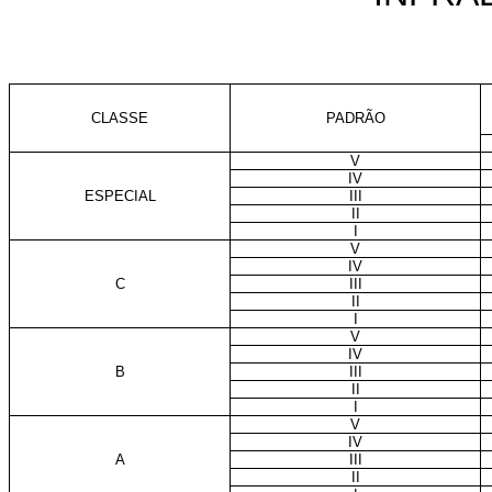
CLASSE
PADRÃO
V
IV
ESPECIAL
III
II
I
V
IV
C
III
II
I
V
IV
B
III
II
I
V
IV
A
III
II