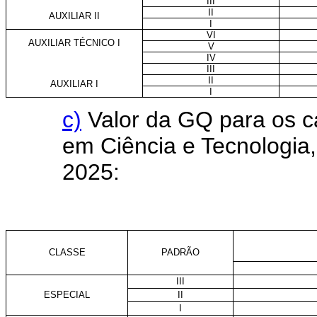
III
II
AUXILIAR II
I
VI
AUXILIAR TÉCNICO I
V
IV
III
II
AUXILIAR I
I
c)
Valor da GQ para os c
em Ciência e Tecnologia, 
2025:
CLASSE
PADRÃO
III
ESPECIAL
II
I