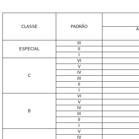
CLASSE
PADRÃO
A
III
ESPECIAL
II
I
VI
V
IV
C
III
II
I
VI
V
IV
B
III
II
I
V
IV