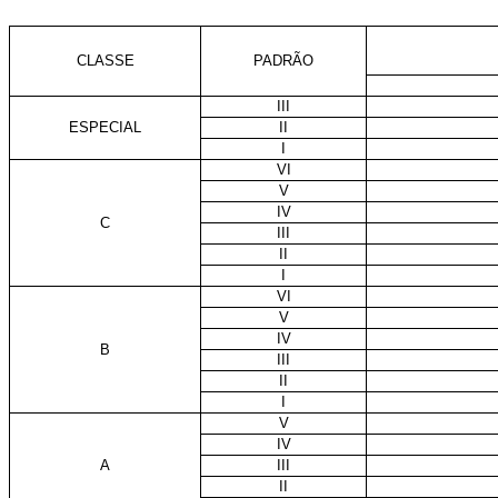
CLASSE
PADRÃO
III
ESPECIAL
II
I
VI
V
IV
C
III
II
I
VI
V
IV
B
III
II
I
V
IV
A
III
II