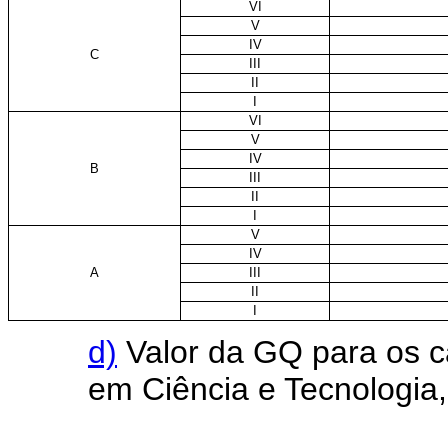
VI
V
IV
C
III
II
I
VI
V
IV
B
III
II
I
V
IV
A
III
II
I
d)
Valor da GQ para os c
em Ciência e Tecnologia, 