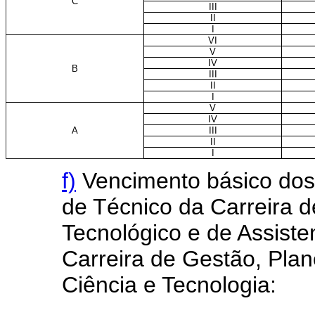
C
III
II
I
VI
V
IV
B
III
II
I
V
IV
A
III
II
I
f)
Vencimento básico dos 
de Técnico da Carreira 
Tecnológico e de Assiste
Carreira de Gestão, Plan
Ciência e Tecnologia: