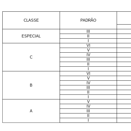
CLASSE
PADRÃO
III
ESPECIAL
II
I
VI
V
IV
C
III
II
I
VI
V
IV
B
III
II
I
V
IV
A
III
II
I