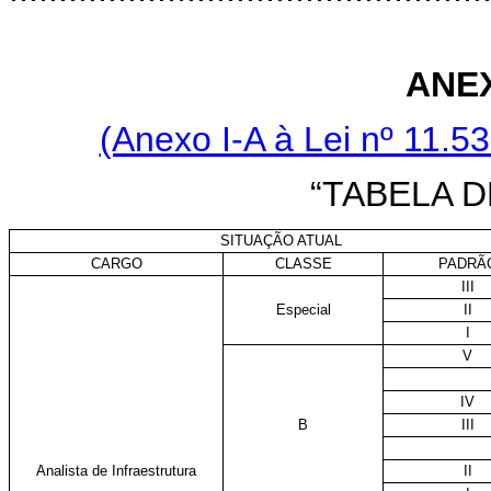
ANE
(Anexo I-A à Lei nº 11.
“TABELA 
SITUAÇÃO ATUAL
CARGO
CLASSE
PADRÃ
III
Especial
II
I
V
IV
B
III
Analista de Infraestrutura
II