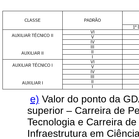
CLASSE
PADRÃO
1º
VI
AUXILIAR TÉCNICO II
V
IV
III
II
AUXILIAR II
I
VI
AUXILIAR TÉCNICO I
V
IV
III
II
AUXILIAR I
I
e)
Valor do ponto da GD
superior – Carreira de P
Tecnologia e Carreira d
Infraestrutura em Ciênci