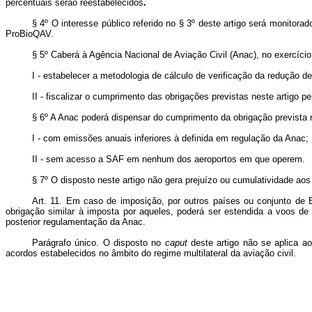
percentuais serão reestabelecidos
.
§ 4º O interesse público referido no § 3º deste artigo será monitor
ProBioQAV.
§ 5º Caberá à Agência Nacional de Aviação Civil (Anac), no exercíci
I - estabelecer a metodologia de cálculo de verificação da redução d
II - fiscalizar o cumprimento das obrigações previstas neste artigo p
§ 6º A Anac poderá dispensar do cumprimento da obrigação prevista
I - com emissões anuais inferiores à definida em regulação da Anac;
II - sem acesso a SAF em nenhum dos aeroportos em que operem.
§ 7º O disposto neste artigo não gera prejuízo ou cumulatividade a
Art. 11. Em caso de imposição, por outros países ou conjunto de E
obrigação similar à imposta por aqueles, poderá ser estendida a voos de
posterior regulamentação da Anac.
Parágrafo único. O disposto no
caput
deste artigo não se aplica 
acordos estabelecidos no âmbito do regime multilateral da aviação civil.