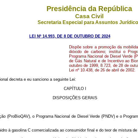
Presidência da República
Casa Civil
Secretaria Especial para Assuntos Jurídic
LEI Nº 14.993, DE 8 DE OUTUBRO DE 2024
Dispõe sobre a promoção da mobilida
dióxido de carbono; institui o Pro
Programa Nacional de Diesel Verde (
de Gás Natural e de Incentivo ao Bio
outubro de 1999, 8.723, de 28 de outu
Lei nº 10.438, de 26 de abril de 2002.
nal decreta e eu sanciono a seguinte Lei:
CAPÍTULO I
DISPOSIÇÕES GERAIS
iação (ProBioQAV), o Programa Nacional de Diesel Verde (PNDV) e o Progra
nidro à gasolina C comercializada ao consumidor final e do teor de mistura de