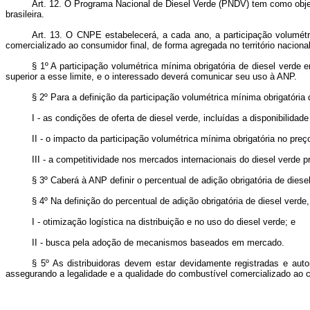
Art. 12. O Programa Nacional de Diesel Verde (PNDV) tem como objeti
brasileira.
Art. 13. O CNPE estabelecerá, a cada ano, a participação volumétr
comercializado ao consumidor final, de forma agregada no território naciona
§ 1º A participação volumétrica mínima obrigatória de diesel verde 
superior a esse limite, e o interessado deverá comunicar seu uso à ANP.
§ 2º Para a definição da participação volumétrica mínima obrigatória
I - as condições de oferta de diesel verde, incluídas a disponibilida
II - o impacto da participação volumétrica mínima obrigatória no preç
III - a competitividade nos mercados internacionais do diesel verde 
§ 3º Caberá à ANP definir o percentual de adição obrigatória de dies
§ 4º Na definição do percentual de adição obrigatória de diesel verd
I - otimização logística na distribuição e no uso do diesel verde; e
II - busca pela adoção de mecanismos baseados em mercado.
§ 5º As distribuidoras devem estar devidamente registradas e auto
assegurando a legalidade e a qualidade do combustível comercializado ao c