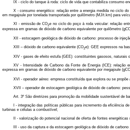
IX - ciclo do tanque à roda: ciclo de vida que contabiliza consumo e
X - consumo energético: relação entre a energia medida no ciclo do
em megajoule por tonelada transportada por quilômetro (MJ/t.km) para veíc
XI - emissão de CO
e no ciclo do poço à roda veicular: relação 
2
expressa em gramas de dióxido de carbono equivalente por quilômetro (gC
XII - estocagem geológica de dióxido de carbono: processo de injeçã
XIII – dióxido de carbono equivalente (CO
e): GEE expressos na base
2
XIV - gases de efeito estufa (GEE): constituintes gasosos, naturai
XV - Intensidade de Carbono da Fonte de Energia (ICE): relação 
expressa em gramas de dióxido de carbono equivalente por megajoule (gC
XVI - operador aéreo: empresa constituída que explora ou se propõe a
XVII – operador de estocagem geológica de dióxido de carbono: pesso
Art. 3º São diretrizes para promoção da mobilidade sustentável de 
I - integração das políticas públicas para incremento da eficiência
turbinas e células a combustível;
II - valorização do potencial nacional de oferta de fontes energética
III - uso da captura e da estocagem geológica de dióxido de carbono 