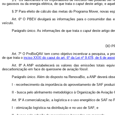
ou gasosos ou da energia elétrica, de que trata o
caput
deste artigo, e aqu
§ 3º Para efeito de cálculo das metas do Programa Mover, novas esp
Art. 6º O PBEV divulgará as informações para o consumidor das e
veículo.
Parágrafo único. As informações de que trata o
caput
deste artigo de
DO P
Art. 7º O ProBioQAV tem como objetivo incentivar a pesquisa, a prod
de que trata o
inciso XXXI do caput do art. 6º da Lei nº 9.478, de 6 de agos
Art. 8º A ANP estabelecerá os valores das emissões totais equiv
descarbonização em face do querosene de aviação fóssil.
Parágrafo único. Além do disposto na RenovaBio, a ANP deverá observ
I - reconhecimento da importância do aproveitamento de SAF produzi
II - busca pelo alinhamento metodológico à Organização de Aviação Civ
Art. 9º A comercialização, a logística e o uso energético de SAF no P
I - otimização logística na distribuição e no uso de SAF; e