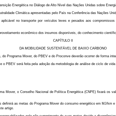
ansição Energética no Diálogo de Alto Nível das Nações Unidas sobre Energi
eutralidade Climática apresentadas pelo País na Conferência das Nações Un
a aplicável no transporte por veículos leves e pesados aos compromissos
aproveitamento econômico dos insumos disponíveis, do conhecimento científic
CAPÍTULO II
DA MOBILIDADE SUSTENTÁVEL DE BAIXO CARBONO
o, do Programa Mover, do PBEV e do Proconve deverão ocorrer de forma integ
e o PBEV será feita pela adoção da metodologia de análise de ciclo de vid
ma Mover, o Conselho Nacional de Política Energética (CNPE) fixará os val
iços definirá as metas do Programa Mover do consumo energético em MJ/km 
te artigo.
responsabilizados pelo não cumprimento de suas metas devido a divergências 