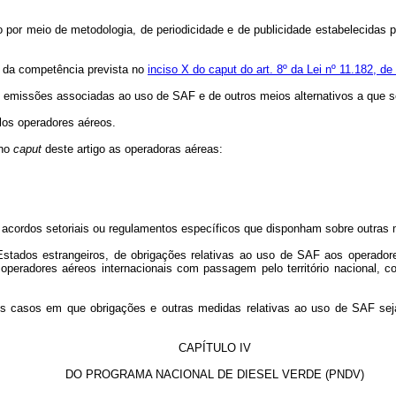
ado por meio de metodologia, de periodicidade e de publicidade estabelecida
o da competência prevista no
inciso X do caput do art. 8º da Lei nº 11.182, d
e emissões associadas ao uso de SAF e de outros meios alternativos a que se 
elos operadores aéreos.
 no
caput
deste artigo as operadoras aéreas:
os acordos setoriais ou regulamentos específicos que disponham sobre outr
stados estrangeiros, de obrigações relativas ao uso de SAF aos operadores 
 operadores aéreos internacionais com passagem pelo território nacional,
aos casos em que obrigações e outras medidas relativas ao uso de SAF s
CAPÍTULO IV
DO PROGRAMA NACIONAL DE DIESEL VERDE (PNDV)