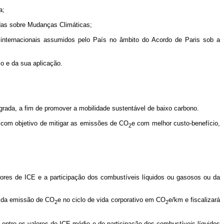
a;
idas sobre Mudanças Climáticas;
 internacionais assumidos pelo País no âmbito do Acordo de Paris sob a
o e da sua aplicação.
rada, a fim de promover a mobilidade sustentável de baixo carbono.
a com objetivo de mitigar as emissões de CO
e com melhor custo-benefício,
2
ores de ICE e a participação dos combustíveis líquidos ou gasosos ou da
e da emissão de CO
e no ciclo de vida corporativo em CO
e/km e fiscalizará
2
2
entre os valores de ICE médio e de participação dos combustíveis líquidos