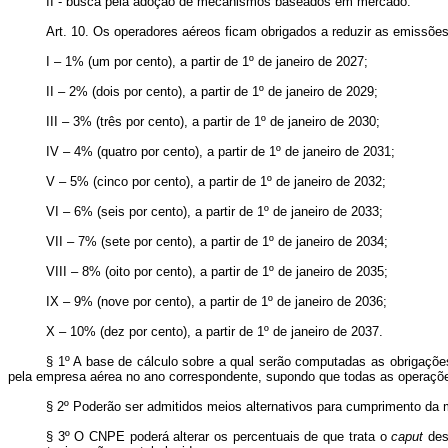
II - busca pela adoção de mecanismos baseados em mercado.
Art. 10. Os operadores aéreos ficam obrigados a reduzir as emiss
I – 1% (um por cento), a partir de 1º de janeiro de 2027;
II – 2% (dois por cento), a partir de 1º de janeiro de 2029;
III – 3% (três por cento), a partir de 1º de janeiro de 2030;
IV – 4% (quatro por cento), a partir de 1º de janeiro de 2031;
V – 5% (cinco por cento), a partir de 1º de janeiro de 2032;
VI – 6% (seis por cento), a partir de 1º de janeiro de 2033;
VII – 7% (sete por cento), a partir de 1º de janeiro de 2034;
VIII – 8% (oito por cento), a partir de 1º de janeiro de 2035;
IX – 9% (nove por cento), a partir de 1º de janeiro de 2036;
X – 10% (dez por cento), a partir de 1º de janeiro de 2037.
§ 1º A base de cálculo sobre a qual serão computadas as obrigaçõ
pela empresa aérea no ano correspondente, supondo que todas as operações
§ 2º Poderão ser admitidos meios alternativos para cumprimento da 
§ 3º O CNPE poderá alterar os percentuais de que trata o
caput
dest