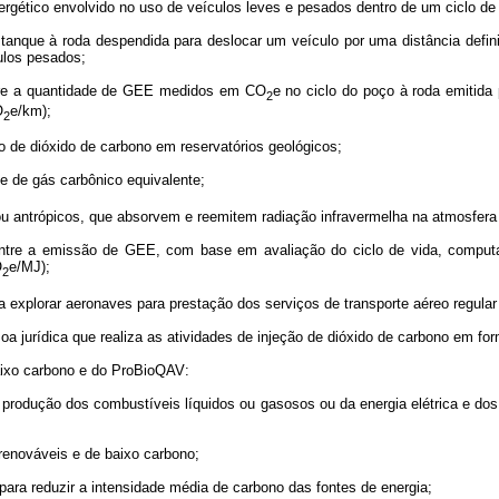
nergético envolvido no uso de veículos leves e pesados dentro de um ciclo de
 tanque à roda despendida para deslocar um veículo por uma distância defi
ulos pesados;
entre a quantidade de GEE medidos em CO
e no ciclo do poço à roda emitida
2
O
e/km);
2
o de dióxido de carbono em reservatórios geológicos;
 de gás carbônico equivalente;
s ou antrópicos, que absorvem e reemitem radiação infravermelha na atmosfer
entre a emissão de GEE, com base em avaliação do ciclo de vida, computa
O
e/MJ);
2
 explorar aeronaves para prestação dos serviços de transporte aéreo regular 
a jurídica que realiza as atividades de injeção de dióxido de carbono em fo
baixo carbono e do ProBioQAV:
 de produção dos combustíveis líquidos ou gasosos ou da energia elétrica e d
s renováveis e de baixo carbono;
para reduzir a intensidade média de carbono das fontes de energia;