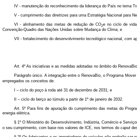
IV - manutenção do reconhecimento da liderança do País no tema Tr
V - cumprimento das diretrizes para uma Estratégia Nacional para N
VI - alinhamento das metas de redução de CO
e no ciclo de vid
2
Convenção-Quadro das Nações Unidas sobre Mudança do Clima; e
VII - fortalecimento do desenvolvimento tecnológico nacional, com 
Art. 4º As iniciativas e as medidas adotadas no âmbito do RenovaBi
Parágrafo único. A integração entre o RenovaBio, o Programa Mover 
empregados os conceitos de:
I – ciclo do poço à roda até 31 de dezembro de 2031; e
II – ciclo do berço ao túmulo a partir de 1º de janeiro de 2032.
Art. 5º Para fins de apuração do cumprimento das metas do Progra
energia elétrica.
§ 1º O Ministério do Desenvolvimento, Indústria, Comércio e Serv
o seu cumprimento, com base nos valores de ICE, nos termos do
caput
des
§ 2º Os fabricantes e os importadores de veículos não poderão ser 