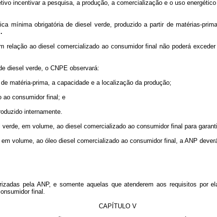
vo incentivar a pesquisa, a produção, a comercialização e o uso energético
ica mínima obrigatória de diesel verde, produzido a partir de matérias-pri
l
.
em relação ao diesel comercializado ao consumidor final não poderá exceder o
 de diesel verde, o CNPE observará:
de de matéria-prima, a capacidade e a localização da produção;
o ao consumidor final; e
produzido internamente.
el verde, em volume, ao diesel comercializado ao consumidor final para garant
e, em volume, ao óleo diesel comercializado ao consumidor final, a ANP deverá
rizadas pela ANP, e somente aquelas que atenderem aos requisitos por ela
onsumidor final.
CAPÍTULO V