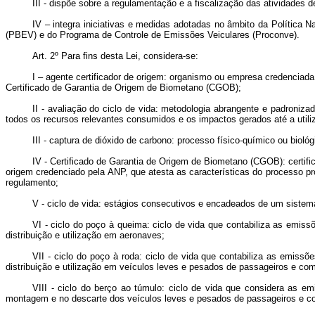
III - dispõe sobre a regulamentação e a fiscalização das atividades
IV – integra iniciativas e medidas adotadas no âmbito da Política
(PBEV) e do Programa de Controle de Emissões Veiculares (Proconve).
Art. 2º Para fins desta Lei, considera-se:
I – agente certificador de origem: organismo ou empresa credenciada
Certificado de Garantia de Origem de Biometano (CGOB);
II - avaliação do ciclo de vida: metodologia abrangente e padroniz
todos os recursos relevantes consumidos e os impactos gerados até a utili
III - captura de dióxido de carbono: processo físico-químico ou biol
IV - Certificado de Garantia de Origem de Biometano (CGOB): certifi
origem credenciado pela ANP, que atesta as características do processo pr
regulamento;
V - ciclo de vida: estágios consecutivos e encadeados de um sistema
VI - ciclo do poço à queima: ciclo de vida que contabiliza as emis
distribuição e utilização em aeronaves;
VII - ciclo do poço à roda: ciclo de vida que contabiliza as emiss
distribuição e utilização em veículos leves e pesados de passageiros e com
VIII - ciclo do berço ao túmulo: ciclo de vida que considera as 
montagem e no descarte dos veículos leves e pesados de passageiros e co