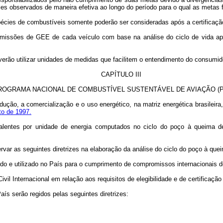
eles observados de maneira efetiva ao longo do período para o qual as metas 
écies de combustíveis somente poderão ser consideradas após a certificação
missões de GEE de cada veículo com base na análise do ciclo de vida apl
verão utilizar unidades de medidas que facilitem o entendimento do consumid
CAPÍTULO III
ROGRAMA NACIONAL DE COMBUSTÍVEL SUSTENTÁVEL DE AVIAÇÃO (
ução, a comercialização e o uso energético, na matriz energética brasileira
to de 1997.
alentes por unidade de energia computados no ciclo do poço à queima de
ar as seguintes diretrizes na elaboração da análise do ciclo do poço à que
do e utilizado no País para o cumprimento de compromissos internacionais 
il Internacional em relação aos requisitos de elegibilidade e de certificaçã
aís serão regidos pelas seguintes diretrizes: