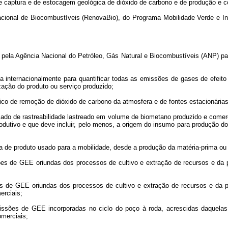
 de captura e de estocagem geológica de dióxido de carbono e de produção e 
 Nacional de Biocombustíveis (RenovaBio), do Programa Mobilidade Verde e I
 pela Agência Nacional do Petróleo, Gás Natural e Biocombustíveis (ANP) par
ada internacionalmente para quantificar todas as emissões de gases de efeit
zação do produto ou serviço produzido;
ógico de remoção de dióxido de carbono da atmosfera e de fontes estacionária
cado de rastreabilidade lastreado em volume de biometano produzido e comerci
odutivo e que deve incluir, pelo menos, a origem do insumo para produção d
 de produto usado para a mobilidade, desde a produção da matéria-prima ou de
sões de GEE oriundas dos processos de cultivo e extração de recursos e da 
ões de GEE oriundas dos processos de cultivo e extração de recursos e da 
erciais;
emissões de GEE incorporadas no ciclo do poço à roda, acrescidas daquela
merciais;