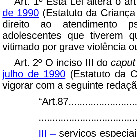
Art. 1º Esta Lei altera o ar
de 1990
(Estatuto da Criança
direito ao atendimento p
adolescentes que tiverem q
vitimado por grave violência 
Art. 2º O inciso III do
caput
julho de 1990
(Estatuto da C
vigorar com a seguinte redaçã
“Art.87...........................
...................................
III –
serviços especia