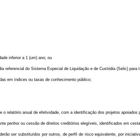
ade inferior a 1 (um) ano; ou
ia referencial do Sistema Especial de Liquidação e de Custódia (Selic) para tí
adas em índices ou taxas de conhecimento público;
te o relatório anual de efetividade, com a identificação dos projetos apoiado
nte penhor ou cessão de direitos creditórios elegíveis, identificados em cest
derão ser substituídos por outros, de perfil de risco equivalente, por inici