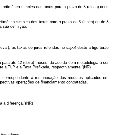
ia aritmética simples das taxas para o prazo de 5 (cinco) anos
ritmética simples das taxas para o prazo de 5 (cinco) ou de 3
a sua definição.
var), as taxas de juros referidas no
caput
deste artigo terão
do para até 12 (doze) meses, de acordo com metodologia a ser
re a TLP e a Taxa Prefixada, respectivamente.”(NR)
 correspondente à remuneração dos recursos aplicados em
espectivas operações de financiamento contratadas.
da a diferença.”(NR)
s tomadores;