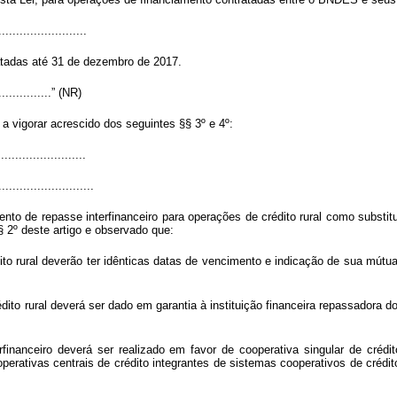
.........................
atadas até 31 de dezembro de 2017.
.................” (NR)
 a vigorar acrescido dos seguintes §§ 3º e 4º:
........................
...........................
ento de repasse interfinanceiro para operações de crédito rural como substitut
§ 2º deste artigo e observado que:
édito rural deverão ter idênticas datas de vencimento e indicação de sua mút
crédito rural deverá ser dado em garantia à instituição financeira repassadora
terfinanceiro deverá ser realizado em favor de cooperativa singular de créd
perativas centrais de crédito integrantes de sistemas cooperativos de crédi