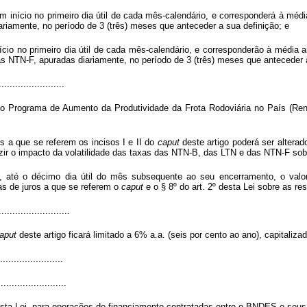
om início no primeiro dia útil de cada mês-calendário, e corresponderá à méd
ariamente, no período de 3 (três) meses que anteceder a sua definição; e
ício no primeiro dia útil de cada mês-calendário, e corresponderão à média a
das NTN-F, apuradas diariamente, no período de 3 (três) meses que anteceder 
........................
o Programa de Aumento da Produtividade da Frota Rodoviária no País (Reno
s a que se referem os incisos I e II do
caput
deste artigo poderá ser altera
uzir o impacto da volatilidade das taxas das NTN-B, das LTN e das NTN-F sob
até o décimo dia útil do mês subsequente ao seu encerramento, o valor
as de juros a que se referem o
caput
e o § 8º do art. 2º desta Lei sobre as r
..........................
aput
deste artigo ficará limitado a 6% a.a. (seis por cento ao ano), capitaliza
.......................
........................
esta Lei, para operações de financiamento contratadas entre o BNDES e seu