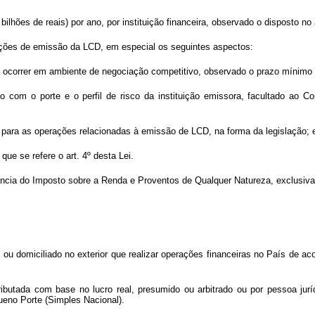
lhões de reais) por ano, por instituição financeira, observado o disposto no a
dições de emissão da LCD, em especial os seguintes aspectos:
rá ocorrer em ambiente de negociação competitivo, observado o prazo mínimo
do com o porte e o perfil de risco da instituição emissora, facultado ao Co
) para as operações relacionadas à emissão de LCD, na forma da legislação; 
que se refere o art. 4º desta Lei.
ência do Imposto sobre a Renda e Proventos de Qualquer Natureza, exclusiva
te ou domiciliado no exterior que realizar operações financeiras no País de
tributada com base no lucro real, presumido ou arbitrado ou por pessoa ju
eno Porte (Simples Nacional).