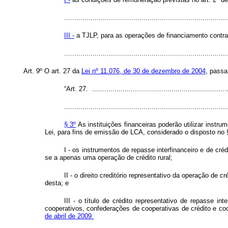
................................................................................
III -
a TJLP, para as operações de financiamento contr
..............................................................................
Art. 9º O
art. 27 da
Lei nº 11.076, de 30 de dezembro de 2004
, passa
“Art. 27. ...................................................................
................................................................................
§ 3º
As instituições financeiras poderão utilizar instrum
Lei, para fins de emissão de LCA, considerado o disposto no 
I - os instrumentos de repasse interfinanceiro e de cr
se a apenas uma operação de crédito rural;
II - o direito creditório representativo da operação de 
desta; e
III - o título de crédito representativo de repasse in
cooperativos, confederações de cooperativas de crédito e coo
de abril de 2009.