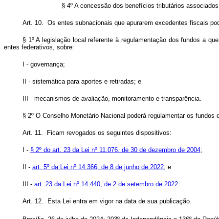
§ 4º A concessão dos benefícios tributários associado
Art. 10. Os entes subnacionais que apurarem excedentes fiscais pod
§ 1º A legislação local referente à regulamentação dos fundos a que
entes federativos, sobre:
I - governança;
II - sistemática para aportes e retiradas; e
III - mecanismos de avaliação, monitoramento e transparência.
§ 2º O Conselho Monetário Nacional poderá regulamentar os fundos d
Art. 11. Ficam revogados os seguintes dispositivos:
I -
§ 2º do art. 23 da Lei nº 11.076, de 30 de dezembro de 2004
;
II -
art. 5º da Lei nº 14.366, de 8 de junho de 2022
; e
III -
art. 23 da Lei nº 14.440, de 2 de setembro de 2022.
Art. 12. Esta Lei entra em vigor na data de sua publicação.