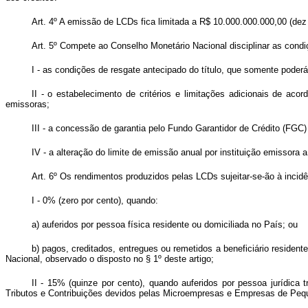
Art. 4º A emissão de LCDs fica limitada a R$ 10.000.000.000,00 (dez bi
Art. 5º Compete ao Conselho Monetário Nacional disciplinar as con
I - as condições de resgate antecipado do título, que somente pode
II - o estabelecimento de critérios e limitações adicionais de acor
emissoras;
III - a concessão de garantia pelo Fundo Garantidor de Crédito (FGC
IV - a alteração do limite de emissão anual por instituição emissora a 
Art. 6º Os rendimentos produzidos pelas LCDs sujeitar-se-ão à incid
I - 0% (zero por cento), quando:
a) auferidos por pessoa física residente ou domiciliada no País; ou
b) pagos, creditados, entregues ou remetidos a beneficiário residen
Nacional, observado o disposto no § 1º deste artigo;
II - 15% (quinze por cento), quando auferidos por pessoa jurídica 
Tributos e Contribuições devidos pelas Microempresas e Empresas de Pequ