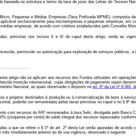
ada baseada na estrutura a termo da taxa de juros das Letras do Tesouro Na
s Micro, Pequenas e Médias Empresas (Taxa Prefixada MPME): composta da ta
s, aplicável exclusivamente para microempresas e pequenas empresas, em 
a médias empresas, de acordo com critérios estabelecidos pelo Conselho Mone
as, previstas nos incisos II e III do
caput
deste artigo, serão as vige
ncessão, permissão ou autorização para exploração de serviços públicos, a in
........................
este artigo não se aplicam aos recursos dos Fundos utilizados em operaçõe
nhecida inserção internacional, cujas obrigações de pagamento sejam denomi
netário Nacional, as quais observarão o disposto no
art. 6º da Lei nº 9.365,
 e projetos destinados à produção ou à comercialização de bens e serviços
onal, poderão ser remuneradas pelas taxas previstas no
caput
e no § 8º des
to com recursos do FAT remunerados à taxa Selic, divulgada pelo Banco Cent
a 50% (cinquenta por cento) do saldo integral dos recursos repassados confor
das a que se refere o § 1º do art. 2º desta Lei serão apuradas de acordo 
 do mês imediatamente anterior ao de sua vigência, observado o seguinte: