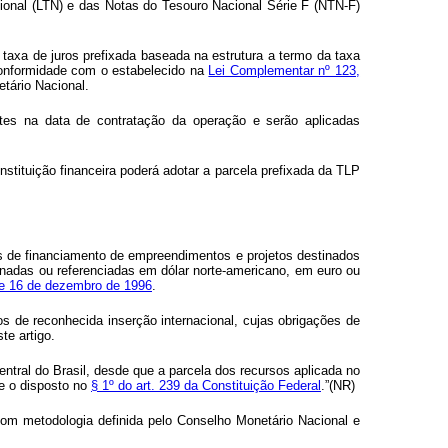
cional (LTN) e das Notas do Tesouro Nacional Série F (NTN-F)
xa de juros prefixada baseada na estrutura a termo da taxa
conformidade com o estabelecido na
Lei Complementar nº 123,
tário Nacional.
ntes na data de contratação da operação e serão aplicadas
stituição financeira poderá adotar a parcela prefixada da TLP
s de financiamento de empreendimentos e projetos destinados
nadas ou referenciadas em dólar norte-americano, em euro ou
 de 16 de dezembro de 1996
.
 de reconhecida inserção internacional, cujas obrigações de
te artigo.
ral do Brasil, desde que a parcela dos recursos aplicada no
me o disposto no
§ 1º do art. 239 da Constituição Federal
.”(NR)
com metodologia definida pelo Conselho Monetário Nacional e