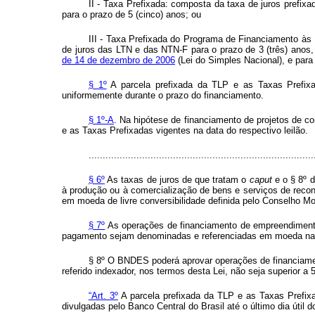
II - Taxa Prefixada: composta da taxa de juros prefix
para o prazo de 5 (cinco) anos; ou
III - Taxa Prefixada do Programa de Financiamento à
de juros das LTN e das NTN-F para o prazo de 3 (três) ano
de 14 de dezembro de 2006
(Lei do Simples Nacional), e par
§ 1º
A parcela prefixada da TLP e as Taxas Prefixad
uniformemente durante o prazo do financiamento.
§ 1º-A
. Na hipótese de financiamento de projetos de co
e as Taxas Prefixadas vigentes na data do respectivo leilão.
................................................................................
§ 6º
As taxas de juros de que tratam o
caput
e o § 8º d
à produção ou à comercialização de bens e serviços de reco
em moeda de livre conversibilidade definida pelo Conselho Mo
§ 7º
As operações de financiamento de empreendimentos
pagamento sejam denominadas e referenciadas em moeda naci
§ 8º O BNDES poderá aprovar operações de financiamen
referido indexador, nos termos desta Lei, não seja superior 
“Art. 3º
A parcela prefixada da TLP e as Taxas Prefixa
divulgadas pelo Banco Central do Brasil até o último dia útil