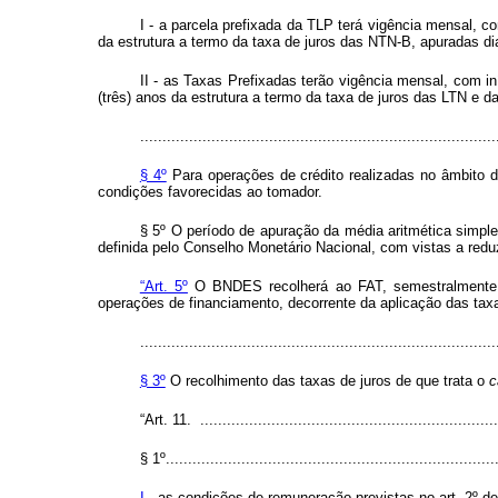
I - a parcela prefixada da TLP terá vigência mensal, c
da estrutura a termo da taxa de juros das NTN-B, apuradas di
II - as Taxas Prefixadas terão vigência mensal, com in
(três) anos da estrutura a termo da taxa de juros das LTN e 
................................................................................
§ 4º
Para operações de crédito realizadas no âmbito d
condições favorecidas ao tomador.
§ 5º O período de apuração da média aritmética simple
definida pelo Conselho Monetário Nacional, com vistas a red
“Art. 5º
O BNDES recolherá ao FAT, semestralmente, 
operações de financiamento, decorrente da aplicação das tax
................................................................................
§ 3º
O recolhimento das taxas de juros de que trata o
c
“Art. 11. ...................................................................
§ 1º...........................................................................
I -
as condições de remuneração previstas no art. 2º d