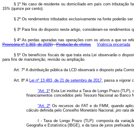
§ 1º No caso de residente ou domiciliado em país com tributação fa
15% (quinze por cento).
§ 2º Os rendimentos tributados exclusivamente na fonte poderão se
§ 3º Para fins do disposto neste artigo, consideram-se rendimentos q
§ 4º As perdas apuradas nas operações com os ativos a que se refer
Provisória nº 1.303, de 2025)
Produção de efeitos
Vigência encerrada
§ 5º Os benefícios fiscais de que trata esta Lei observarão o dispos
para fins de manutenção, revisão ou ampliação.
Art. 7º A distribuição pública da LCD observará o disposto pela Comi
Art. 8º A
Lei nº 13.483, de 21 de setembro de 2017
, passa a vigorar 
“Art. 1º
Esta Lei institui a Taxa de Longo Prazo (TLP)
financiamentos concedidos pelo Tesouro Nacional ao Banco 
“Art. 2º
Os recursos do FAT e do FMM, quando aplicado
cálculo definida pelo Conselho Monetário Nacional,
pro rata di
I - Taxa de Longo Prazo (TLP): composta da variaçã
Geografia e Estatística (IBGE), e da taxa de juros prefixada 