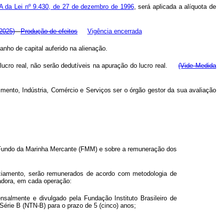
A da Lei nº 9.430, de 27 de dezembro de 1996
, será aplicada a alíquota de
 2025)
Produção de efeitos
Vigência encerrada
anho de capital auferido na alienação.
 lucro real, não serão dedutíveis na apuração do lucro real.
(Vide Medida
vimento, Indústria, Comércio e Serviços ser o órgão gestor da sua avaliação
o Fundo da Marinha Mercante (FMM) e sobre a remuneração dos
nciamento, serão remunerados de acordo com metodologia de
cadora, em cada operação:
almente e divulgado pela Fundação Instituto Brasileiro de
Série B (NTN-B) para o prazo de 5 (cinco) anos;