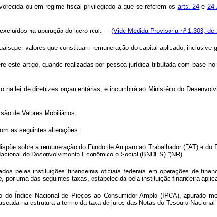
vorecida ou em regime fiscal privilegiado a que se referem os
arts. 24
e
24-
r excluídos na apuração do lucro real.
(Vide Medida Provisória nº 1.303, de
uaisquer valores que constituam remuneração do capital aplicado, inclusive g
e este artigo, quando realizadas por pessoa jurídica tributada com base no
to na lei de diretrizes orçamentárias, e incumbirá ao Ministério do Desenvol
ssão de Valores Mobiliários.
com as seguintes alterações:
, dispõe sobre a remuneração do Fundo de Amparo ao Trabalhador (FAT) e d
Nacional de Desenvolvimento Econômico e Social (BNDES).”(NR)
s pelas instituições financeiras oficiais federais em operações de fina
e
, por uma das seguintes taxas, estabelecida pela instituição financeira apli
o do Índice Nacional de Preços ao Consumidor Amplo (IPCA), apurado mens
baseada na estrutura a termo da taxa de juros das Notas do Tesouro Nacional 