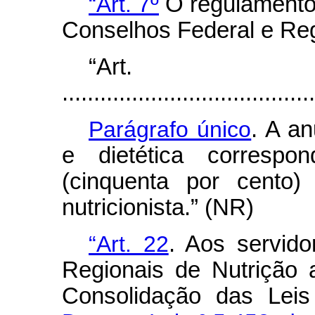
“Art. 7º
O regulamento 
Conselhos Federal e Reg
“Ar
........................................
Parágrafo único
. A a
e dietética corresp
(cinquenta por cento)
nutricionista.” (NR)
“Art. 22
. Aos servid
Regionais de Nutrição a
Consolidação das Leis