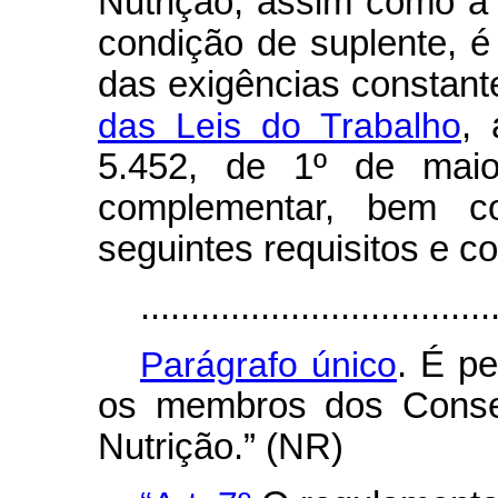
Nutrição, assim como a
condição de suplente, 
das exigências constan
das Leis do Trabalho
, 
5.452, de 1º de maio
complementar, bem c
seguintes requisitos e c
...................................
Parágrafo único
. É pe
os membros dos Consel
Nutrição.” (NR)