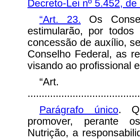
Decreto-Lei nº 5.452, de
“Art. 23.
Os Conselh
estimularão, por todos
concessão de auxílio, 
Conselho Federal, as re
visando ao profissional e
“Ar
........................................
Parágrafo único
. Q
promover, perante o
Nutrição, a responsabil