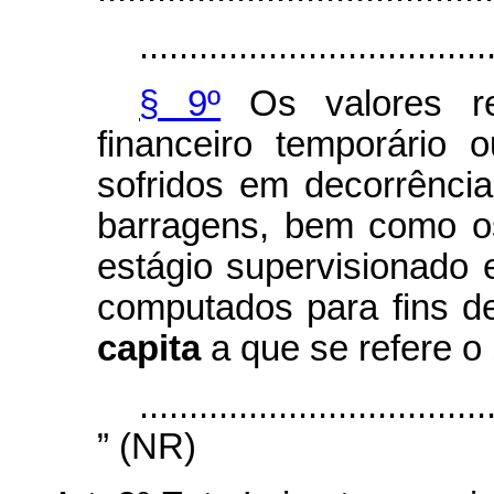
...................................
§ 9º
Os valores rec
financeiro temporário
sofridos em decorrênci
barragens, bem como o
estágio supervisionado
computados para fins de
capita
a que se refere o 
...................................
” (NR)