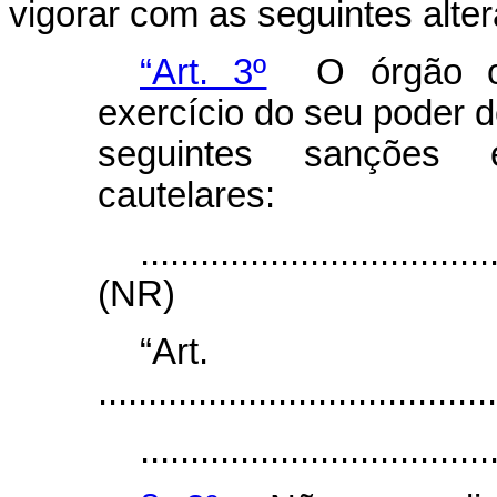
vigorar com as seguintes alte
“Art. 3º
O órgão ou 
exercício do seu poder de
seguintes sanções e
cautelares:
...................................
(NR)
“Ar
........................................
...................................