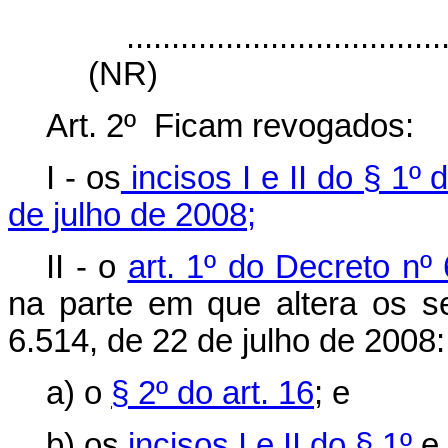
...................................
(NR)
Art. 2º Ficam revogados:
I - os
incisos I e II do § 1º 
de julho de 2008;
II - o
art. 1º do Decreto n
na parte em que altera os se
6.514, de 22 de julho de 2008:
a) o
§ 2º do art. 16
; e
b) os
incisos I e II do § 1º
e