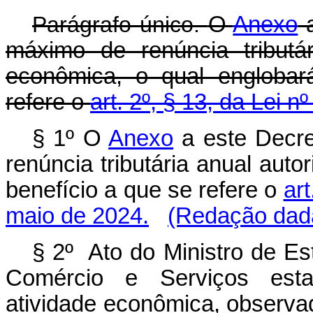
Parágrafo único.
O
Anexo
a
máximo de renúncia tributár
econômica, o qual englobará
refere o
art. 2º, § 13, da Lei 
§ 1º
O
Anexo
a este Decre
renúncia tributária anual autor
benefício a que se refere o
art
maio de 2024.
(Redação dada
§ 2º Ato do Ministro de Es
Comércio e Serviços estab
atividade econômica, observad