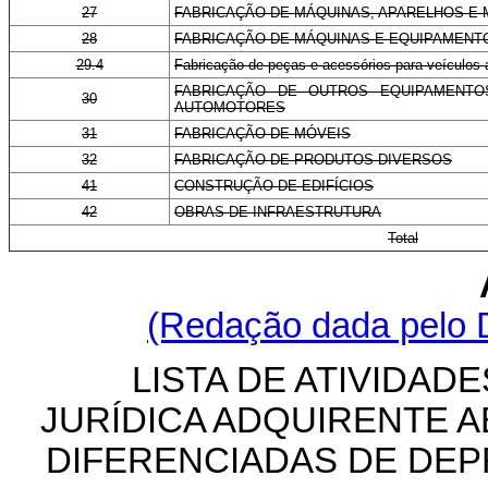
27
FABRICAÇÃO DE MÁQUINAS, APARELHOS E 
28
FABRICAÇÃO DE MÁQUINAS E EQUIPAMENT
29.4
Fabricação de peças e acessórios para veículos
FABRICAÇÃO DE OUTROS EQUIPAMENTO
30
AUTOMOTORES
31
FABRICAÇÃO DE MÓVEIS
32
FABRICAÇÃO DE PRODUTOS DIVERSOS
41
CONSTRUÇÃO DE EDIFÍCIOS
42
OBRAS DE INFRAESTRUTURA
Total
(Redação dada pelo D
LISTA DE ATIVIDA
JURÍDICA ADQUIRENTE 
DIFERENCIADAS DE DE