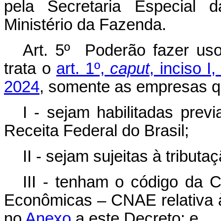
pela Secretaria Especial 
Ministério da Fazenda.
Art. 5º Poderão fazer us
trata o
art. 1º,
caput
, inciso 
2024
, somente as empresas q
I - sejam habilitadas prev
Receita Federal do Brasil;
II - sejam sujeitas à tribut
III - tenham o código da C
Econômicas – CNAE relativa à 
no
Anexo
a este Decreto; e