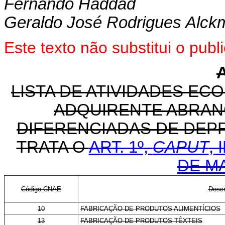
Fernando Haddad
Geraldo José Rodrigues Alckm
Este texto não substitui o pu
LISTA DE ATIVIDADES EC
ADQUIRENTE ABRAN
DIFERENCIADAS DE DEP
TRATA O
ART. 1º,
CAPUT
, 
DE MA
Código CNAE
Descr
10
FABRICAÇÃO DE PRODUTOS ALIMENTÍCIOS
13
FABRICAÇÃO DE PRODUTOS TÊXTEIS