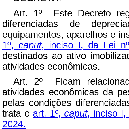
Art. 1º Este Decreto re
diferenciadas de depreci
equipamentos, aparelhos e in
1º,
caput
, inciso I, da Lei
destinados ao ativo imobili
atividades econômicas.
Art. 2º Ficam relacion
atividades econômicas da pes
pelas condições diferenciad
trata o
art. 1º,
caput
, inciso 
2024.