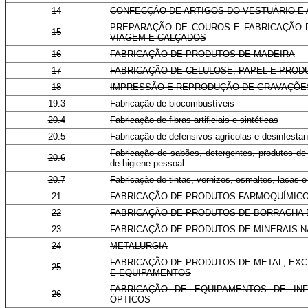
14
CONFECÇÃO DE ARTIGOS DO VESTUÁRIO E
PREPARAÇÃO DE COUROS E FABRICAÇÃO D
15
VIAGEM E CALÇADOS
16
FABRICAÇÃO DE PRODUTOS DE MADEIRA
17
FABRICAÇÃO DE CELULOSE, PAPEL E PROD
18
IMPRESSÃO E REPRODUÇÃO DE GRAVAÇÕE
19.3
Fabricação de biocombustíveis
20.4
Fabricação de fibras artificiais e sintéticas
20.5
Fabricação de defensivos agrícolas e desinfestan
Fabricação de sabões, detergentes, produtos de
20.6
de higiene pessoal
20.7
Fabricação de tintas, vernizes, esmaltes, lacas e
21
FABRICAÇÃO DE PRODUTOS FARMOQUÍMIC
22
FABRICAÇÃO DE PRODUTOS DE BORRACHA E
23
FABRICAÇÃO DE PRODUTOS DE MINERAIS 
24
METALURGIA
FABRICAÇÃO DE PRODUTOS DE METAL, EX
25
E EQUIPAMENTOS
FABRICAÇÃO DE EQUIPAMENTOS DE INF
26
ÓPTICOS