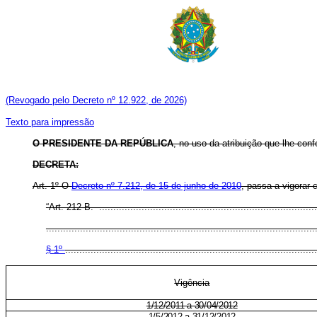
(Revogado pelo Decreto nº 12.922, de 2026)
Texto para impressão
O PRESIDENTE DA REPÚBLICA
,
no uso da atribuição que lhe conf
DECRETA:
Art. 1º O
Decreto nº 7.212, de 15 de junho de 2010
, passa a vigorar 
“
Art. 212-B. .............................................................................
...............................................................................................
§ 1º
.........................................................................................
Vigência
1/12/2011 a 30/04/2012
1/5/2012 a 31/12/2012