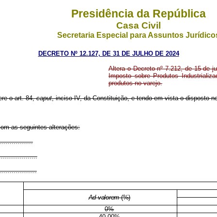
Presidência da República
Casa Civil
Secretaria Especial para Assuntos Jurídico
DECRETO Nº 12.127, DE 31 DE JULHO DE 2024
Altera o Decreto nº 7.212, de 15 de j
Imposto sobre Produtos Industrializ
produtos no varejo.
ere o art. 84,
caput
, inciso IV, da Constituição, e tendo em vista o disposto n
com as seguintes alterações:
.................
....................
...................
Ad valorem
(%)
0%
40,00%