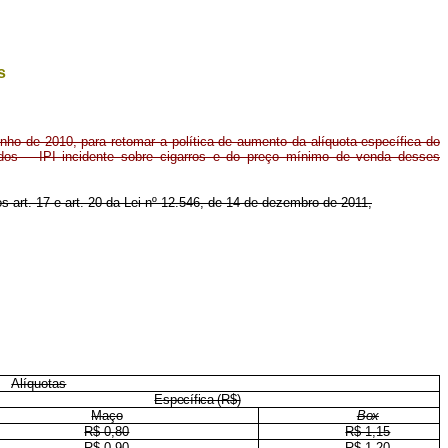
s
unho de 2010, para retomar a política de aumento da alíquota específica do
ados – IPI incidente sobre cigarros e do preço mínimo de venda desses
os art. 17 e art. 20 da Lei nº 12.546, de 14 de dezembro de 2011,
Alíquotas
Específica (R$)
Maço
Box
R$ 0,80
R$ 1,15
R$ 0,90
R$ 1,20