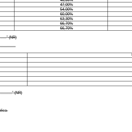
47,00%
54,00%
60,00%
63,30%
66,70%
66,70%
........” (NR)
..............
.............” (NR)
lica.