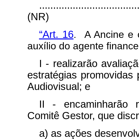
...................................
(NR)
“Art. 16
. A Ancine e 
auxílio do agente finance
I - realizarão avaliaç
estratégias promovidas 
Audiovisual; e
II - encaminharão r
Comitê Gestor, que discr
a) as ações desenvolv