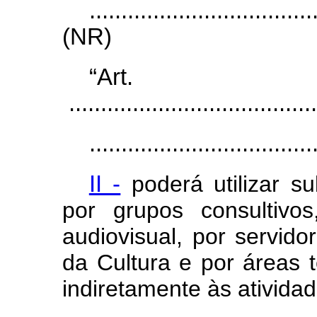
...................................
(NR)
“Ar
.......................................
...................................
II -
poderá utilizar su
por grupos consultivos
audiovisual, por servido
da Cultura e por áreas t
indiretamente às atividad