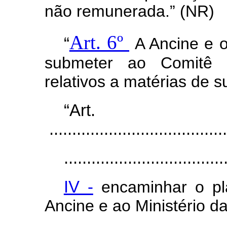
não remunerada.” (NR)
Art. 6º
“
A Ancine e o
submeter ao Comitê 
relativos a matérias de 
“Ar
.......................................
...................................
IV -
encaminhar o pla
Ancine e ao Ministério da