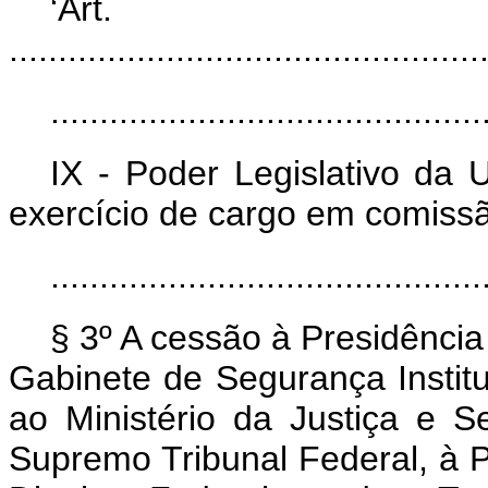
‘Art
................................................
............................................
IX - Poder Legislativo da 
exercício de cargo em comissã
............................................
§ 3º A cessão à Presidência
Gabinete de Segurança Institu
ao Ministério da Justiça e S
Supremo Tribunal Federal, à P