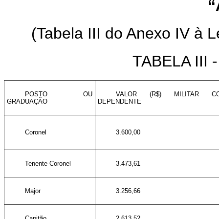
“
(Tabela III do Anexo IV à L
TABELA III
POSTO OU
VALOR (R$) MILITAR C
GRADUAÇÃO
DEPENDENTE
Coronel
3.600,00
Tenente-Coronel
3.473,61
Major
3.256,66
Capitão
2.613,52