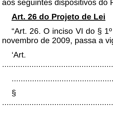
aos seguintes dispositivos do 
Art. 26 do Projeto de Lei
“Art. 26. O inciso VI do § 1
novembro de 2009, passa a vi
‘Ar
................................................
............................................
§
................................................