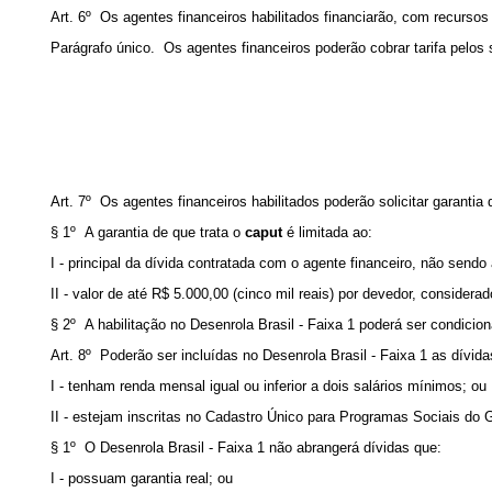
Art. 6º Os agentes financeiros habilitados financiarão, com recursos 
Parágrafo único. Os agentes financeiros poderão cobrar tarifa pelos
Art. 7º Os agentes financeiros habilitados poderão solicitar garanti
§ 1º A garantia de que trata o
caput
é limitada ao:
I - principal da dívida contratada com o agente financeiro, não sendo 
II - valor de até R$ 5.000,00 (cinco mil reais) por devedor, consider
§ 2º A habilitação no Desenrola Brasil - Faixa 1 poderá ser condici
Art. 8º Poderão ser incluídas no Desenrola Brasil - Faixa 1 as dívi
I - tenham renda mensal igual ou inferior a dois salários mínimos; ou
II - estejam inscritas no Cadastro Único para Programas Sociais do 
§ 1º O Desenrola Brasil - Faixa 1 não abrangerá dívidas que:
I - possuam garantia real; ou