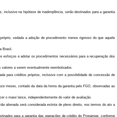
, inclusive na hipótese de inadimplência, serão destinados para a garantia
e próprio, vedada a adoção de procedimento menos rigoroso do que aquele
 Brasil.
es esforços e adotar os procedimentos necessários para a recuperação dos
dos valores a serem eventualmente reembolsados.
ada para créditos próprios, inclusive com a possibilidade de concessão de
 doze meses, contado da data da honra da garantia pelo FGO, observadas as
cer o maior lance, independentemente do valor de avaliação.
ão alienada será considerada extinta de pleno direito, nos termos do ato a
stinados para a garantia das operações de crédito do Pronampe, conforme