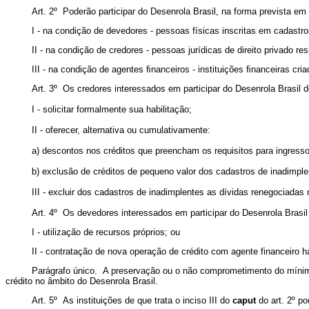
Art. 2º Poderão participar do Desenrola Brasil, na forma prevista e
I - na condição de devedores - pessoas físicas inscritas em cadastro
II - na condição de credores - pessoas jurídicas de direito privado 
III - na condição de agentes ﬁnanceiros - instituições ﬁnanceiras cri
Art. 3º Os credores interessados em participar do Desenrola Brasil 
I - solicitar formalmente sua habilitação;
II - oferecer, alternativa ou cumulativamente:
a) descontos nos créditos que preencham os requisitos para ingress
b) exclusão de créditos de pequeno valor dos cadastros de inadimple
III - excluir dos cadastros de inadimplentes as dívidas renegociada
Art. 4º Os devedores interessados em participar do Desenrola Brasil
I - utilização de recursos próprios; ou
II - contratação de nova operação de crédito com agente financeiro h
Parágrafo único. A preservação ou o não comprometimento do mínim
crédito no âmbito do Desenrola Brasil.
Art. 5º As instituições de que trata o inciso III do
caput
do art. 2º po