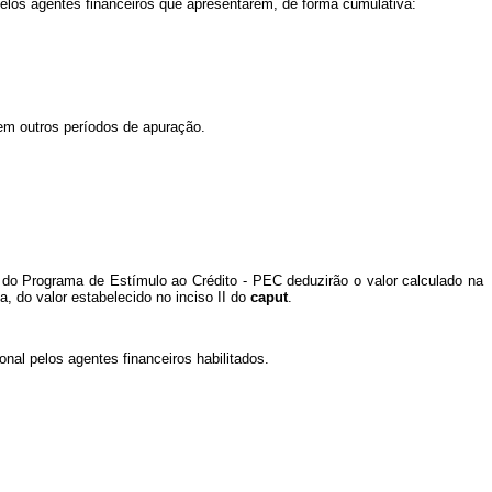
 pelos agentes financeiros que apresentarem, de forma cumulativa:
 em outros períodos de apuração.
o Programa de Estímulo ao Crédito - PEC deduzirão o valor calculado na
, do valor estabelecido no inciso II do
caput
.
nal pelos agentes financeiros habilitados.