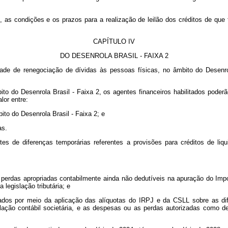
 as condições e os prazos para a realização de leilão dos créditos de que
CAPÍTULO IV
DO DESENROLA BRASIL - FAIXA 2
idade de renegociação de dívidas às pessoas físicas, no âmbito do Desenr
to do Desenrola Brasil - Faixa 2, os agentes financeiros habilitados poder
lor entre:
ito do Desenrola Brasil - Faixa 2; e
as.
tes de diferenças temporárias referentes a provisões para créditos de liq
 perdas apropriadas contabilmente ainda não dedutíveis na apuração do Imp
 legislação tributária; e
urados por meio da aplicação das alíquotas do IRPJ e da CSLL sobre as d
lação contábil societária, e as despesas ou as perdas autorizadas como d