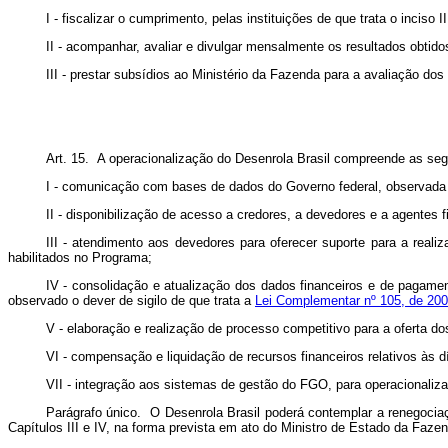
I - fiscalizar o cumprimento, pelas instituições de que trata o inciso I
II - acompanhar, avaliar e divulgar mensalmente os resultados obtido
III - prestar subsídios ao Ministério da Fazenda para a avaliação do
Art. 15. A operacionalização do Desenrola Brasil compreende as seg
I - comunicação com bases de dados do Governo federal, observada 
II - disponibilização de acesso a credores, a devedores e a agentes
III - atendimento aos devedores para oferecer suporte para a real
habilitados no Programa;
IV - consolidação e atualização dos dados financeiros e de pagame
observado o dever de sigilo de que trata a
Lei Complementar nº 105, de 200
V - elaboração e realização de processo competitivo para a oferta do
VI - compensação e liquidação de recursos financeiros relativos às 
VII - integração aos sistemas de gestão do FGO, para operacionalizaç
Parágrafo único. O Desenrola Brasil poderá contemplar a renegocia
Capítulos III e IV, na forma prevista em ato do Ministro de Estado da Faze