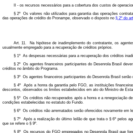
II - os recursos necessários para a cobertura dos custos de operac
§ 2º Os valores não utilizados para garantia das operações contrata
das operações de crédito do Pronampe, observado o disposto no
§ 2º do ar
Art. 11. Na hipótese de inadimplemento do contratante, os agente
usualmente empregado para a recuperação de créditos próprios.
§ 1º As despesas necessárias para a recuperação dos créditos inadim
§ 2º Os agentes financeiros participantes do Desenrola Brasil dev
créditos no âmbito do Programa.
§ 3º Os agentes financeiros participantes do Desenrola Brasil serã
§ 4º Após a honra da garantia pelo FGO, as instituições financeira
descontos, observados os limites estabelecidos em ato do Ministro de Est
§ 5º Os créditos não recuperados após a honra e a renegociação de 
condições estabelecidas no estatuto do Fundo.
§ 6º Os créditos não arrematados serão oferecidos novamente em leil
§ 7º Após a realização do último leilão de que trata o § 6º pelos a
que se refere o § 9º.
§ 8º Os recursos do FGO empregados no Desenrola Brasil que forem