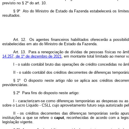
previsto no § 2º do art. 10.
§ 9º Ato do Ministro de Estado da Fazenda estabelecerá os limites,
resultados.
Art. 12. Os agentes financeiros habilitados oferecerão a possibil
estabelecidas em ato do Ministro de Estado da Fazenda.
Art. 13. Para a renegociação de dívidas de pessoas físicas no âmbi
14.257, de 1º de dezembro de 2021
, em montante total limitado ao menor va
I - o saldo contábil bruto das operações de crédito concedidas no âmb
II - o saldo contábil dos créditos decorrentes de diferenças temporári
§ 1º O disposto neste artigo não se aplica aos créditos decorren
previdenciárias.
§ 2º Para fins do disposto neste artigo:
I - caracterizam-se como diferenças temporárias as despesas ou as
sobre o Lucro Líquido - CSLL cujo aproveitamento futuro seja autorizado pela
II - os créditos decorrentes das diferenças temporárias serão ap
instituições a que se refere o
caput
, reconhecidas de acordo com a legis
legislação vigente.