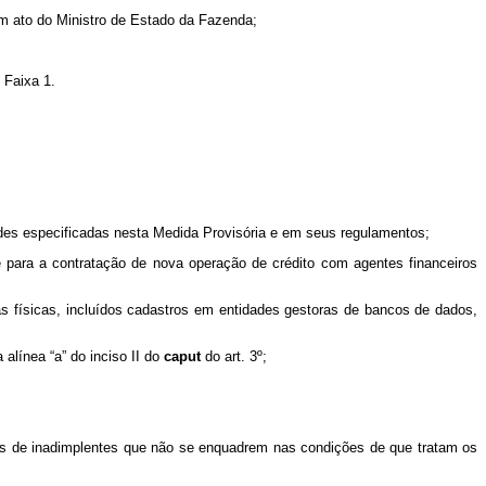
m ato do Ministro de Estado da Fazenda;
 Faixa 1.
dades especificadas nesta Medida Provisória e em seus regulamentos;
e para a contratação de nova operação de crédito com agentes financeiros
s físicas, incluídos cadastros em entidades gestoras de bancos de dados,
alínea “a” do inciso II do
caput
do art. 3º;
ros de inadimplentes que não se enquadrem nas condições de que tratam os