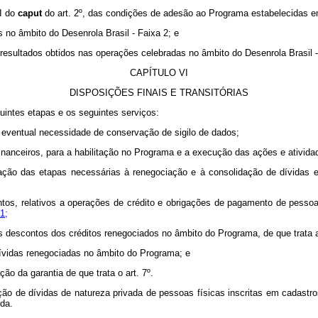
II do
caput
do art. 2º, das condições de adesão ao Programa estabelecidas e
s no âmbito do Desenrola Brasil - Faixa 2; e
s resultados obtidos nas operações celebradas no âmbito do Desenrola Brasil -
CAPÍTULO VI
DISPOSIÇÕES FINAIS E TRANSITÓRIAS
uintes etapas e os seguintes serviços:
eventual necessidade de conservação de sigilo de dados;
 financeiros, para a habilitação no Programa e a execução das ações e ativi
ização das etapas necessárias à renegociação e à consolidação de dívidas 
ntos, relativos a operações de crédito e obrigações de pagamento de pessoa
1;
s descontos dos créditos renegociados no âmbito do Programa, de que trata a 
dívidas renegociadas no âmbito do Programa; e
ão da garantia de que trata o art. 7º.
ção de dívidas de natureza privada de pessoas físicas inscritas em cadast
nda.