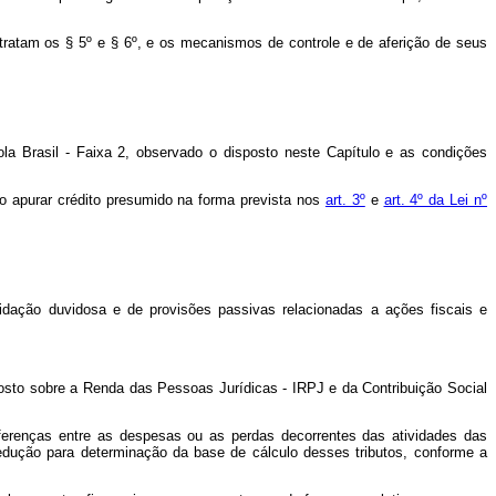
 tratam os § 5º e § 6º, e os mecanismos de controle e de aferição de seus
ola Brasil - Faixa 2, observado o disposto neste Capítulo e as condições
ão apurar crédito presumido na forma prevista nos
art. 3º
e
art. 4º da Lei nº
uidação duvidosa e de provisões passivas relacionadas a ações fiscais e
osto sobre a Renda das Pessoas Jurídicas - IRPJ e da Contribuição Social
iferenças entre as despesas ou as perdas decorrentes das atividades das
edução para determinação da base de cálculo desses tributos, conforme a