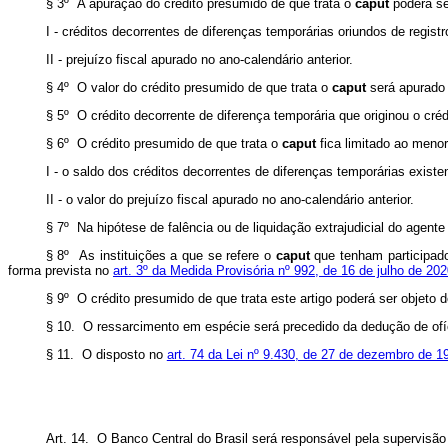
§ 3º A apuração do crédito presumido de que trata o
caput
poderá ser
I - créditos decorrentes de diferenças temporárias oriundos de registr
II - prejuízo fiscal apurado no ano-calendário anterior.
§ 4º O valor do crédito presumido de que trata o
caput
será apurado
§ 5º O crédito decorrente de diferença temporária que originou o cr
§ 6º O crédito presumido de que trata o
caput
fica limitado ao menor
I - o saldo dos créditos decorrentes de diferenças temporárias existe
II - o valor do prejuízo fiscal apurado no ano-calendário anterior.
§ 7º Na hipótese de falência ou de liquidação extrajudicial do agente
§ 8º As instituições a que se refere o
caput
que tenham participad
forma prevista no
art. 3º da Medida Provisória nº 992, de 16 de julho de 20
§ 9º O crédito presumido de que trata este artigo poderá ser objeto 
§ 10. O ressarcimento em espécie será precedido da dedução de ofício
§ 11. O disposto no
art. 74 da Lei nº 9.430, de 27 de dezembro de 1
Art. 14. O Banco Central do Brasil será responsável pela supervisão