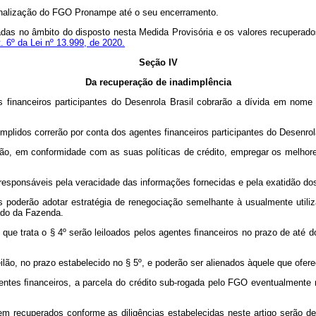
ionalização do FGO Pronampe até o seu encerramento.
das no âmbito do disposto nesta Medida Provisória e os valores recuperados
t. 6º da Lei nº 13.999, de 2020.
Seção IV
Da recuperação de inadimplência
s financeiros participantes do Desenrola Brasil cobrarão a dívida em nom
plidos correrão por conta dos agentes financeiros participantes do Desenrola
erão, em conformidade com as suas políticas de crédito, empregar os melhor
o responsáveis pela veracidade das informações fornecidas e pela exatidão 
s poderão adotar estratégia de renegociação semelhante à usualmente utiliz
ado da Fazenda.
que trata o § 4º serão leiloados pelos agentes ﬁnanceiros no prazo de até
ão, no prazo estabelecido no § 5º, e poderão ser alienados àquele que ofere
gentes ﬁnanceiros, a parcela do crédito sub-rogada pelo FGO eventualmente n
 recuperados conforme as diligências estabelecidas neste artigo serão de