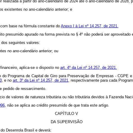
 realizada a partir do ano-calendário de 2024 até o ano-calendário de 2028,
os existentes no ano-calendário anterior; e
 com base na fórmula constante do
Anexo I à Lei nº 14.257, de 2021.
édito presumido apurado na forma prevista no § 4º não poderá ser aproveitado
 dos seguintes valores:
ntes no ano-calendário anterior; ou
 financeiro, aplica-se o disposto no
art. 4º da Lei nº 14.257, de 2021.
o do Programa de Capital de Giro para Preservação de Empresas - CGPE e d
20
, e no
art. 3º da Lei nº 14.257, de 2021
, respectivamente para cada Programa
de pedido de ressarcimento.
 de valores de natureza tributária ou não tributária devidos à Fazenda Nacio
996
, não se aplica ao crédito presumido de que trata este artigo.
CAPÍTULO V
DA SUPERVISÃO
 do Desenrola Brasil e deverá: