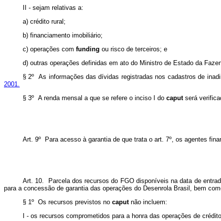
II - sejam relativas a:
a) crédito rural;
b) financiamento imobiliário;
c) operações com
funding
ou risco de terceiros; e
d) outras operações definidas em ato do Ministro de Estado da Faze
§ 2º As informações das dívidas registradas nos cadastros de inadi
2001.
§ 3º A renda mensal a que se refere o inciso I do
caput
será verific
Art. 9º Para acesso à garantia de que trata o art. 7º, os agentes f
Art. 10. Parcela dos recursos do FGO disponíveis na data de entrad
para a concessão de garantia das operações do Desenrola Brasil, bem como
§ 1º Os recursos previstos no
caput
não incluem:
I - os recursos comprometidos para a honra das operações de crédito