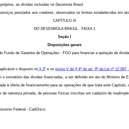
próprios, as dívidas incluídas no Desenrola Brasil.
 serviços prestados aos credores, observados os limites estabelecidos em at
CAPÍTULO III
DO DESENROLA BRASIL - FAIXA 1
Seção I
Disposições gerais
a do Fundo de Garantia de Operações - FGO para financiar a quitação de dívida
aplicável o disposto no
§ 3º
e no
inciso V do § 4º do art. 9º da Lei nº 12.08
ado o somatório das dívidas financiadas, a ser definido em ato do Ministro de
onada à oferta de financiamento para as operações de que trata este Capítulo
das de natureza privada, de pessoas físicas inscritas em cadastro de inadimp
Governo Federal - CadÚnico.