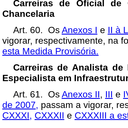
Carreiras de Oficial de
Chancelaria
Art. 60. Os
Anexos I
e
II à 
vigorar, respectivamente, na 
esta Medida Provisória.
Carreiras de Analista de 
Especialista em Infraestrutu
Art. 61. Os
Anexos II
,
III
e
I
de 2007,
passam a vigorar, re
CXXXI,
CXXXII
e
CXXXIII a es