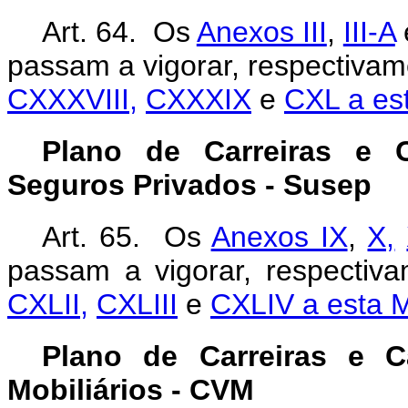
Art. 64. Os
Anexos III
,
III-A
passam a vigorar, respectiva
CXXXVIII,
CXXXIX
e
CXL a es
Plano de Carreiras e 
Seguros Privados - Susep
Art. 65. Os
Anexos IX
,
X,
passam a vigorar, respectiv
CXLII,
CXLIII
e
CXLIV a esta M
Plano de Carreiras e 
Mobiliários - CVM