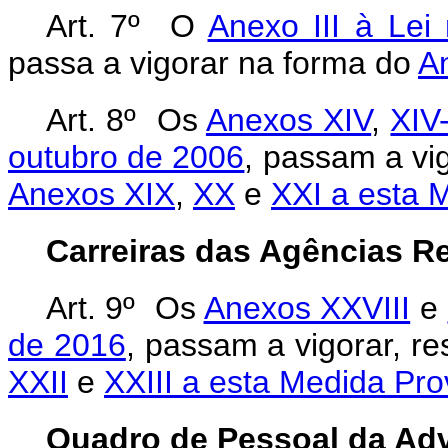
Art. 7º O
Anexo III à Lei
passa a vigorar na forma do
An
Art. 8º Os
Anexos XIV
,
XIV
outubro de 2006
, passam a vi
Anexos XIX
,
XX
e
XXI a esta 
Carreiras das Agências R
Art. 9º Os
Anexos XXVIII
e
de 2016
, passam a vigorar, r
XXII
e
XXIII a esta Medida Pro
Quadro de Pessoal da Adv