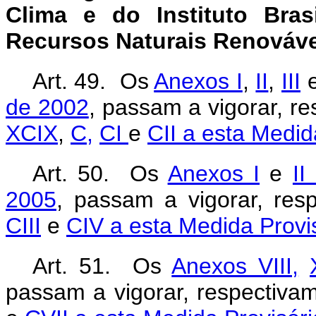
Clima
e do Instituto Bra
Recursos Naturais Renováve
Art. 49. Os
Anexos I
,
II
,
III
de 2002
, passam a vigorar, r
XCIX
,
C,
CI
e
CII a esta Medid
Art. 50. Os
Anexos I
e
II
2005
, passam a vigorar, re
CIII
e
CIV a esta Medida Provi
Art. 51. Os
Anexos VIII,
passam a vigorar, respectiva