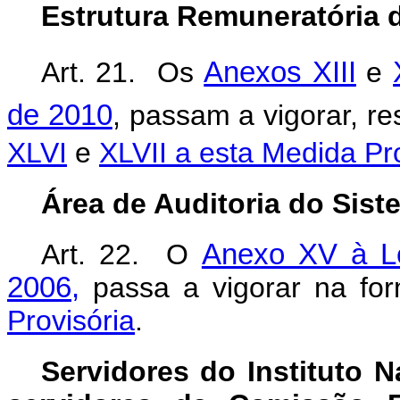
Estrutura Remuneratória 
Art. 21. Os
Anexos XIII
e
de 2010
, passam a vigorar, r
XLVI
e
XLVII a esta Medida Pro
Área de Auditoria do Sis
Art. 22. O
Anexo XV à Le
2006,
passa a vigorar na f
Provisória
.
Servidores do Instituto N