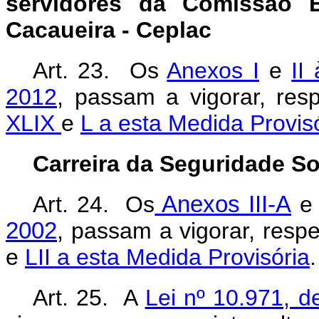
servidores da Comissão 
Cacaueira - Ceplac
Art. 23. Os
Anexos I
e
II
2012
, passam a vigorar, re
XLIX
e
L a esta Medida Provisó
Carreira da Seguridade So
Art. 24. Os
Anexos III-A
2002
, passam a vigorar, resp
e
LII a esta Medida Provisória
.
Art. 25. A
Lei nº 10.971, 