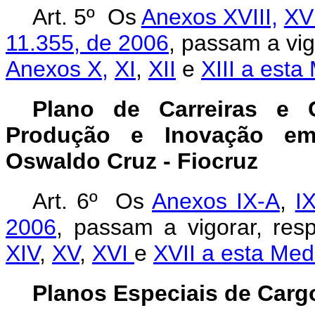
Art. 5º Os
Anexos XVIII,
XVI
11.355, de 2006
, passam a vig
Anexos X,
XI
,
XII
e
XIII a esta
Plano de Carreiras e C
Produção e Inovação e
Oswaldo Cruz - Fiocruz
Art. 6º Os
Anexos IX-A
,
I
2006
, passam a vigorar, res
XIV
,
XV
,
XVI
e
XVII a esta Med
Planos Especiais de Carg