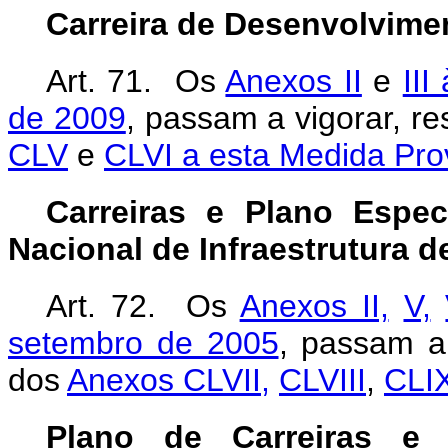
Carreira de Desenvolvimen
Art. 71. Os
Anexos II
e
III
de 2009
, passam a vigorar, r
CLV
e
CLVI a esta Medida Prov
Carreiras e Plano Espe
Nacional de Infraestrutura d
Art. 72. Os
Anexos II,
V,
setembro de 2005
, passam a
dos
Anexos CLVII,
CLVIII
,
CLI
Plano de Carreiras e 