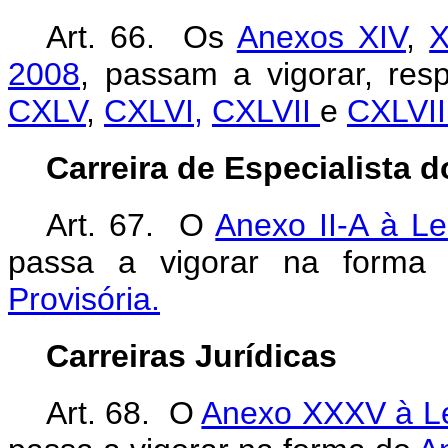
Art. 66. Os
Anexos XIV
,
X
2008
, passam a vigorar, re
CXLV
,
CXLVI,
CXLVII
e
CXLVII
Carreira de Especialista 
Art. 67. O
Anexo II-A à L
passa a vigorar na form
Provisória.
Carreiras Jurídicas
Art. 68. O
Anexo XXXV à Lei