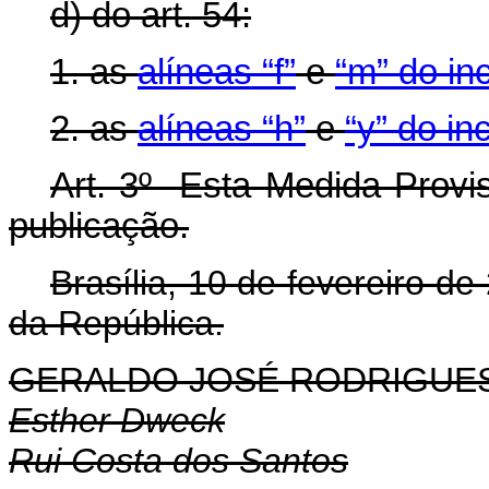
d) do art. 54:
1. as
alíneas “f”
e
“m” do in
2. as
alíneas “h”
e
“y” do in
Art. 3º Esta Medida Provis
publicação.
Brasília, 10 de fevereiro d
da República.
GERALDO JOSÉ RODRIGUES
Esther Dweck
Rui Costa dos Santos