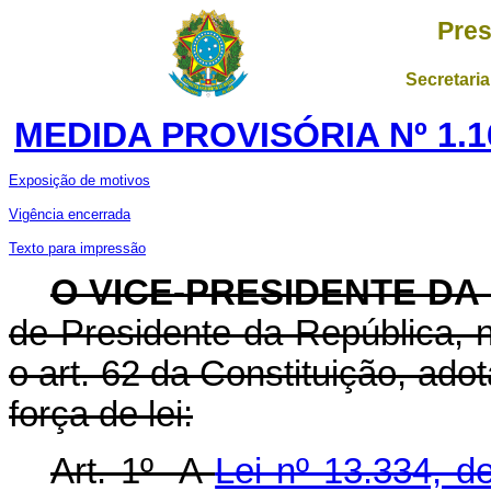
Pres
Secretaria
MEDIDA PROVISÓRIA Nº 1.1
Exposição de motivos
Vigência encerrada
Texto para impressão
O VICE-PRESIDENTE DA
de Presidente da República,
o art. 62 da Constituição, ado
força de lei:
Art. 1º A
Lei nº 13.334, 