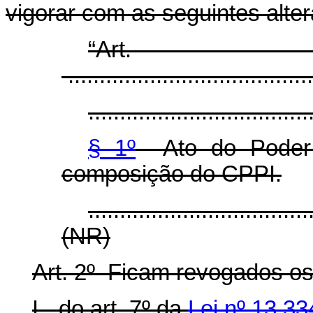
vigorar com as seguintes alte
“Ar
.......................................
...................................
§ 1º
Ato do Poder E
composição do CPPI.
...................................
(NR)
Art. 2º Ficam revogados os 
I - do art. 7º da
Lei nº 13.33