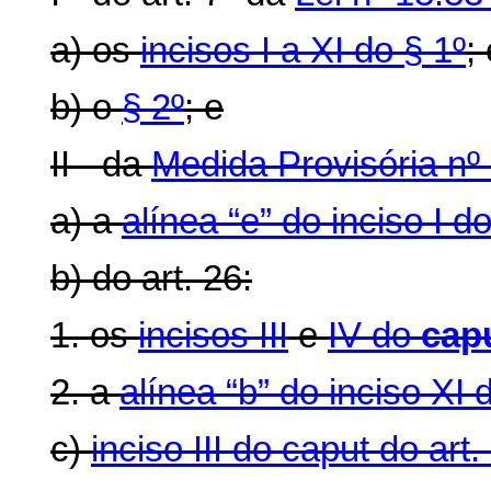
a) os
incisos I a XI do § 1º
;
b) o
§ 2º
; e
II - da
Medida Provisória nº 
a) a
alínea “e” do inciso I d
b) do art. 26:
1. os
incisos III
e
IV do
cap
2. a
alínea “b” do inciso XI
c)
inciso III do caput do art.