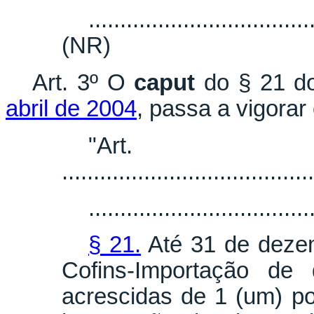
...................................
(NR)
Art. 3º O
caput
do § 21 do
abril de 2004
, passa a vigor
"Ar
........................................
...................................
§ 21.
Até 31 de dezem
Cofins-Importação de 
acrescidas de 1 (um) po