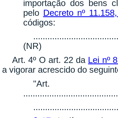
importação dos bens cl
pelo
Decreto nº 11.158
códigos:
...................................
(NR)
Art. 4º O art. 22 da
Lei nº 
a vigorar acrescido do seguint
"Ar
........................................
...................................