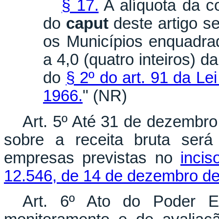
§ 17.
A alíquota da co
do
caput
deste artigo s
os Municípios enquadrad
a 4,0 (quatro inteiros) d
do
§ 2º do art. 91 da Le
1966.
" (NR)
Art. 5º Até 31 de dezembro
sobre a receita bruta ser
empresas previstas no
incis
12.546, de 14 de dezembro de
Art. 6º Ato do Poder Ex