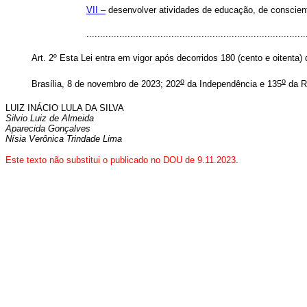
VII –
desenvolver atividades de educação, de conscient
..............................................................................
Art. 2º Esta Lei entra em vigor após decorridos 180 (cento e oitenta) 
o
o
Brasília, 8 de novembro de 2023; 202
da Independência e 135
da R
LUIZ INÁCIO LULA DA SILVA
Silvio Luiz de Almeida
Aparecida Gonçalves
Nísia Verônica Trindade Lima
Este texto não substitui o publicado no DOU de 9.11.2023.