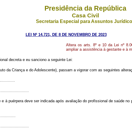
Presidência da República
Casa Civil
Secretaria Especial para Assuntos Jurídic
LEI Nº 14.721, DE 8 DE NOVEMBRO DE 2023
Altera os arts. 8º e 10 da Lei nº 8.
ampliar a assistência à gestante e à m
onal decreta e eu sanciono a seguinte Lei:
uto da Criança e do Adolescente), passam a vigorar com as seguintes altera
.............
.........................
nte e à puérpera deve ser indicada após avaliação do profissional de saúde 
.............
.........................