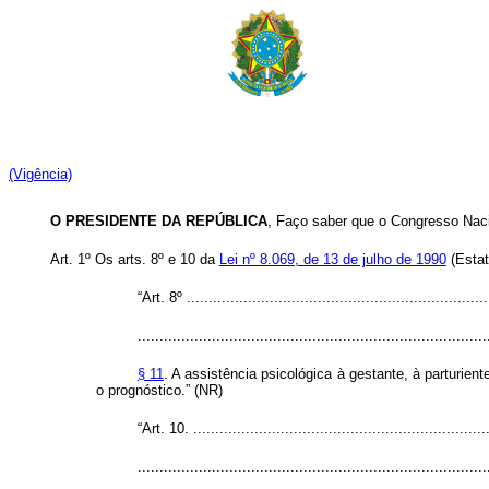
(Vigência)
O PRESIDENTE DA REPÚBLICA
, Faço saber que o Congresso Naci
Art. 1º
Os arts. 8º e 10 da
Lei nº 8.069, de 13 de julho de 1990
(Estat
“Art. 8º .....................................................................
................................................................................
§ 11
. A assistência psicológica à gestante, à parturie
o prognóstico.” (NR)
“Art. 10. ....................................................................
................................................................................