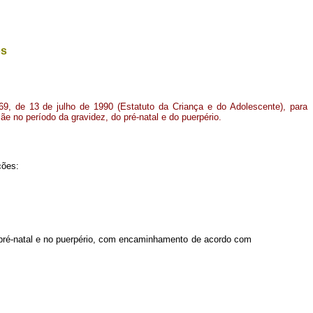
os
069, de 13 de julho de 1990 (Estatuto da Criança e do Adolescente), para
ãe no período da gravidez, do pré-natal e do puerpério
.
ções:
no pré-natal e no puerpério, com encaminhamento de acordo com