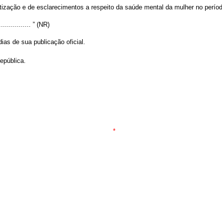
ização e de esclarecimentos a respeito da saúde mental da mulher no período
.................. ” (NR)
dias de sua publicação oficial.
epública.
*