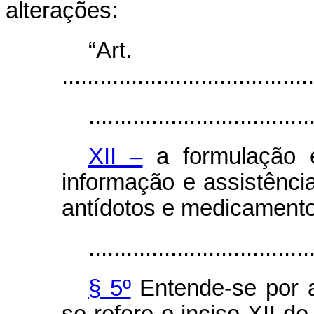
alterações:
“Ar
........................................
...................................
XII –
a formulação e
informação e assistência
antídotos e medicamentos
...................................
§ 5º
Entende-se por as