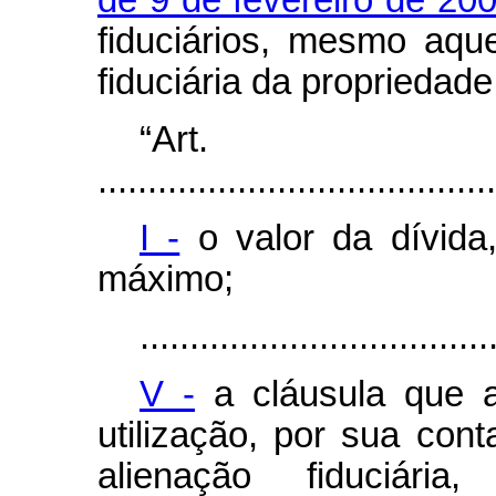
de 9 de fevereiro de 20
fiduciários, mesmo aqu
fiduciária da propriedad
“Ar
........................................
I -
o valor da dívida
máximo;
...................................
V -
a cláusula que as
utilização, por sua cont
alienação fiduciár