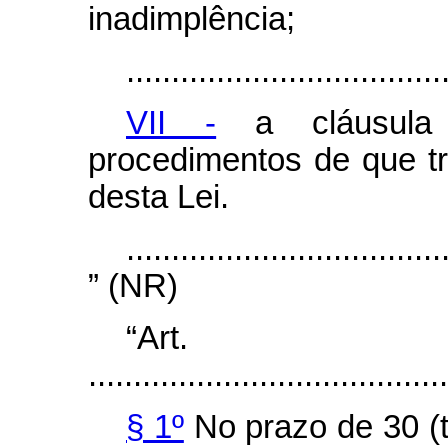
inadimplência;
...................................
VII -
a cláusula
procedimentos de que tr
desta Lei.
...................................
” (NR)
“Ar
........................................
§ 1º
No prazo de 30 (t