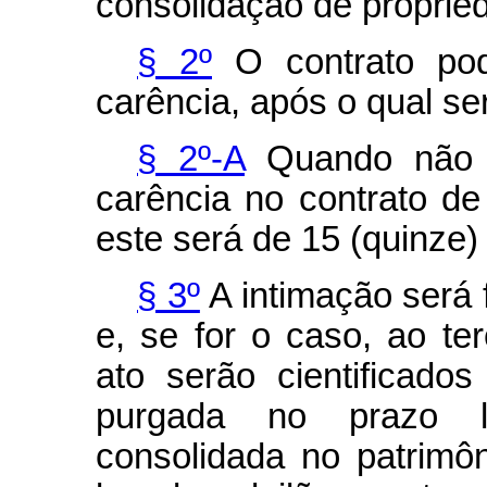
consolidação de proprie
§ 2º
O contrato pod
carência, após o qual se
§ 2º-A
Quando não f
carência no contrato de 
este será de 15 (quinze) 
§ 3º
A intimação será 
e, se for o caso, ao ter
ato serão cientificad
purgada no prazo l
consolidada no patrimô