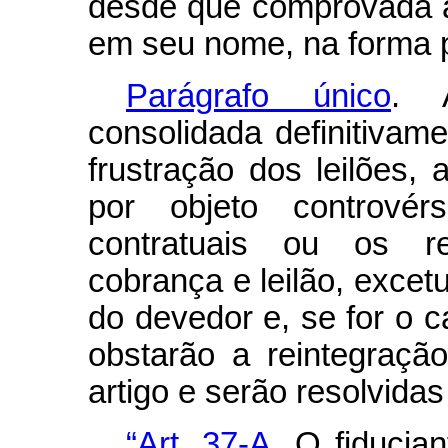
desde que comprovada a
em seu nome, na forma pr
Parágrafo único
. 
consolidada definitivam
frustração dos leilões,
por objeto controvér
contratuais ou os re
cobrança e leilão, excet
do devedor e, se for o ca
obstarão a reintegraçã
artigo e serão resolvida
“Art. 37-A
. O fiducia