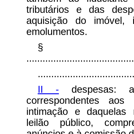
tributários e das des
aquisição do imóvel, 
emolumentos.
§
........................................
...................................
II -
despesas: a
correspondentes aos
intimação e daquelas 
leilão público, comp
anúncios e à comissão do