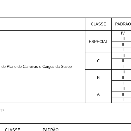
CLASSE
PADRÃO
IV
III
ESPECIAL
II
I
III
C
II
o do Plano de Carreiras e Cargos da Susep
I
III
B
II
I
III
A
II
I
ep:
CLASSE
PADRÃO