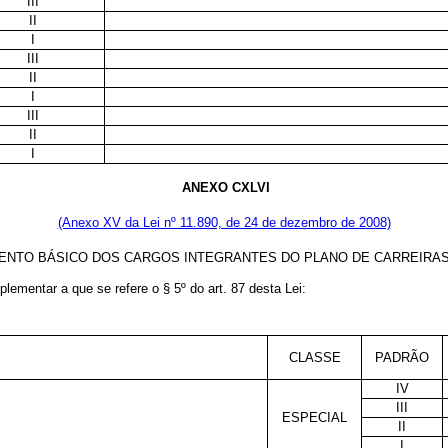
III
II
I
III
II
I
III
II
I
ANEXO CXLVI
(Anexo XV da Lei nº 11.890, de 24 de dezembro de 2008)
ENTO BÁSICO DOS CARGOS INTEGRANTES DO PLANO DE CARREIRA
lementar a que se refere o § 5º do art. 87 desta Lei:
CLASSE
PADRÃO
IV
III
ESPECIAL
II
I