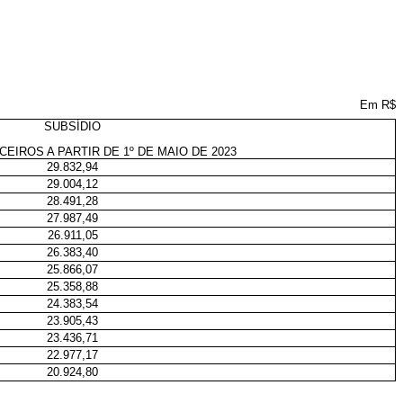
Em R$
SUBSÍDIO
CEIROS A PARTIR DE 1º DE MAIO DE 2023
29.832,94
29.004,12
28.491,28
27.987,49
26.911,05
26.383,40
25.866,07
25.358,88
24.383,54
23.905,43
23.436,71
22.977,17
20.924,80