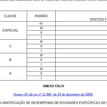
CLASSE
PADRÃO
EFEITOS F
IV
III
ESPECIAL
II
I
III
C
II
I
III
B
II
I
III
A
II
I
ANEXO CXLIV
(Anexo XII da Lei nº 11.890, de 24 de dezembro de 2008)
A GRATIFICAÇÃO DE DESEMPENHO DE ATIVIDADES ESPECÍFICAS DA