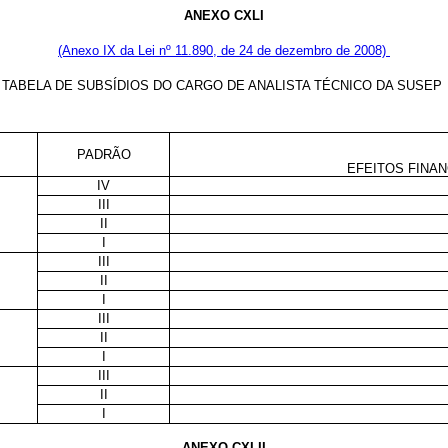
ANEXO CXLI
(Anexo IX da Lei nº 11.890, de 24 de dezembro de 2008)
TABELA DE SUBSÍDIOS DO CARGO DE ANALISTA TÉCNICO DA SUSEP
PADRÃO
EFEITOS FINAN
IV
III
II
I
III
II
I
III
II
I
III
II
I
ANEXO CXLII