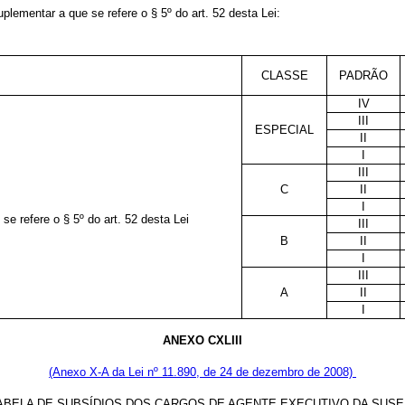
lementar a que se refere o § 5º do art. 52 desta Lei:
CLASSE
PADRÃO
IV
III
ESPECIAL
II
I
III
C
II
I
se refere o § 5º do art. 52 desta Lei
III
B
II
I
III
A
II
I
ANEXO CXLIII
(Anexo X-A da Lei nº 11.890, de 24 de dezembro de 2008)
ABELA DE SUBSÍDIOS DOS CARGOS DE AGENTE EXECUTIVO DA SUS