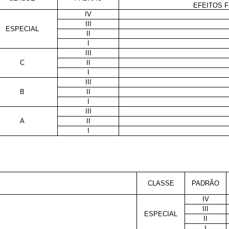
EFEITOS F
IV
III
ESPECIAL
II
I
III
C
II
I
III
B
II
I
III
A
II
I
CLASSE
PADRÃO
IV
III
ESPECIAL
II
I