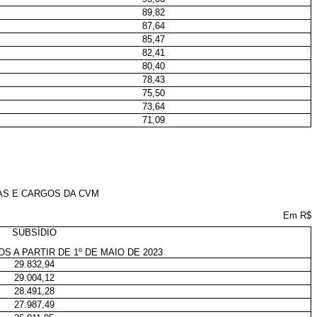
89,82
87,64
85,47
82,41
80,40
78,43
75,50
73,64
71,09
RAS E CARGOS DA CVM
Em R$
SUBSÍDIO
S A PARTIR DE 1º DE MAIO DE 2023
29.832,94
29.004,12
28.491,28
27.987,49