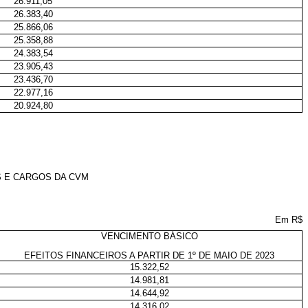
26.911,05
26.383,40
25.866,06
25.358,88
24.383,54
23.905,43
23.436,70
22.977,16
20.924,80
S E CARGOS DA CVM
Em R$
VENCIMENTO BÁSICO
EFEITOS FINANCEIROS A PARTIR DE 1º DE MAIO DE 2023
15.322,52
14.981,81
14.644,92
14.316,02