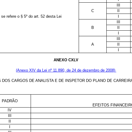
III
C
II
se refere o § 5º do art. 52 desta Lei
I
III
B
II
I
III
A
II
I
ANEXO CXLV
(Anexo XIV da Lei nº 11.890, de 24 de dezembro de 2008)
S DOS CARGOS DE ANALISTA E DE INSPETOR DO PLANO DE CARREI
PADRÃO
EFEITOS FINANCEIRO
IV
III
II
I