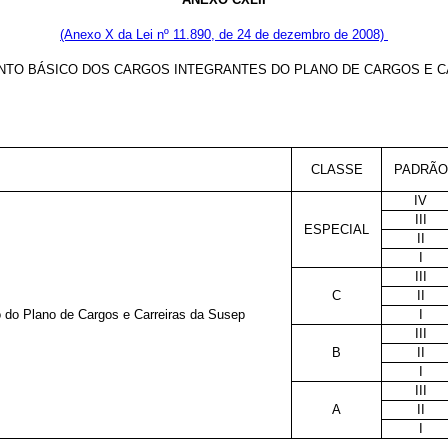
(Anexo X da Lei nº 11.890, de 24 de dezembro de 2008)
NTO BÁSICO DOS CARGOS INTEGRANTES DO PLANO DE CARGOS E 
CLASSE
PADRÃO
IV
III
ESPECIAL
II
I
III
C
II
o do Plano de Cargos e Carreiras da Susep
I
III
B
II
I
III
A
II
I