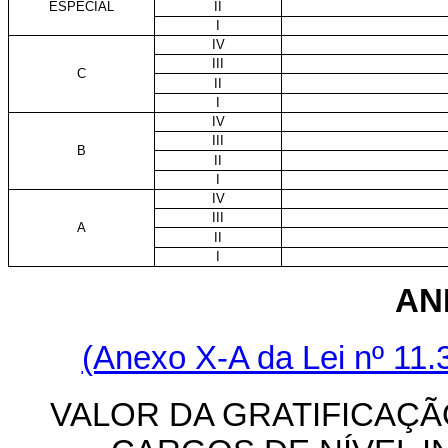
ESPECIAL
II
I
IV
III
C
II
I
IV
III
B
II
I
IV
III
A
II
I
AN
(Anexo X-A da Lei nº 11.
VALOR DA GRATIFICAÇÃ