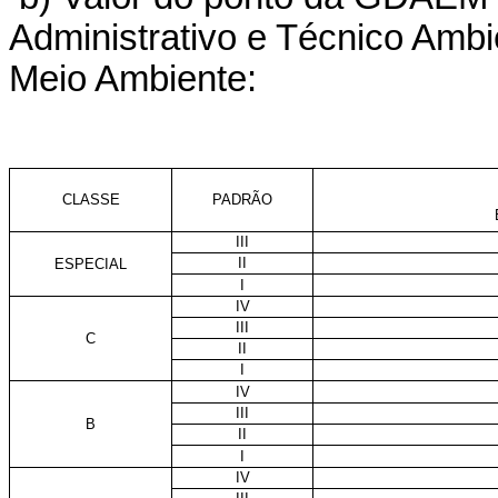
Administrativo e Técnico Ambi
Meio Ambiente:
CLASSE
PADRÃO
III
II
ESPECIAL
I
IV
III
C
II
I
IV
III
B
II
I
IV