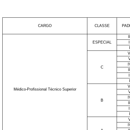
CARGO
CLASSE
PAD
I
ESPECIAL
I
V
I
C
I
I
V
Médico-Profissional Técnico Superior
I
B
I
I
I