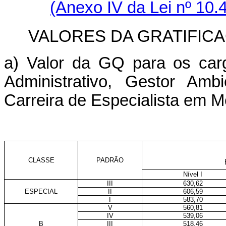
(Anexo IV da Lei nº 10.
VALORES DA GRATIFIC
a) Valor da GQ para os carg
Administrativo, Gestor Amb
Carreira de Especialista em M
CLASSE
PADRÃO
Nível I
III
630,62
ESPECIAL
II
606,59
I
583,70
V
560,81
IV
539,06
B
III
518,46