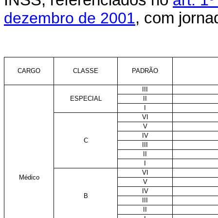
INSS, referenciados no
art. 1
dezembro de 2001
, com jorna
CARGO
CLASSE
PADRÃO
III
ESPECIAL
II
I
VI
V
IV
C
III
II
I
VI
Médico
V
IV
B
III
II