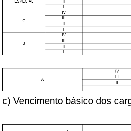
ESPECIAL
II
I
IV
III
C
II
I
IV
III
B
II
I
IV
III
A
II
I
c) Vencimento básico dos carg