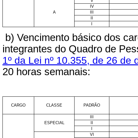
V
IV
A
III
II
I
b) Vencimento básico dos car
integrantes do Quadro de Pes
1º da Lei nº 10.355, de 26 de
20 horas semanais:
CARGO
CLASSE
PADRÃO
III
ESPECIAL
II
I
VI