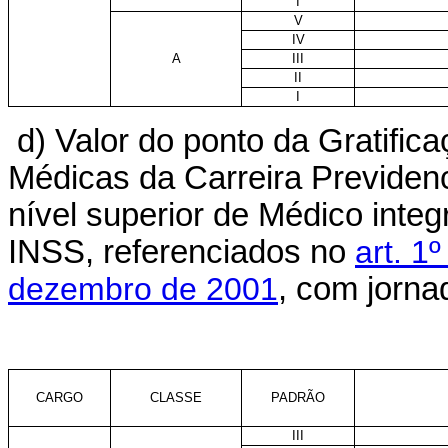
I
V
IV
A
III
II
I
d) Valor do ponto da Gratifi
Médicas da Carreira Previden
nível superior de Médico inte
INSS, referenciados no
art. 1
dezembro de 2001
, com jorna
CARGO
CLASSE
PADRÃO
III