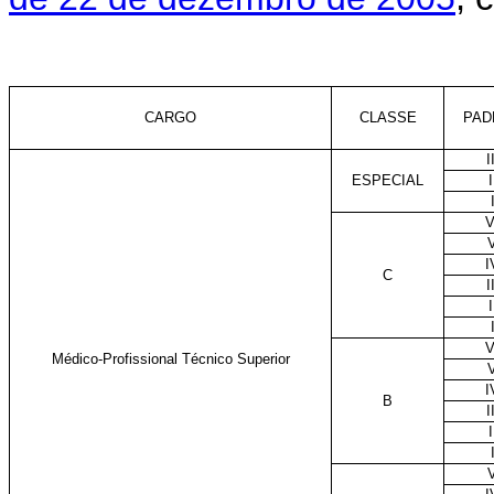
CARGO
CLASSE
PAD
I
ESPECIAL
I
V
I
C
I
I
V
Médico-Profissional Técnico Superior
I
B
I
I