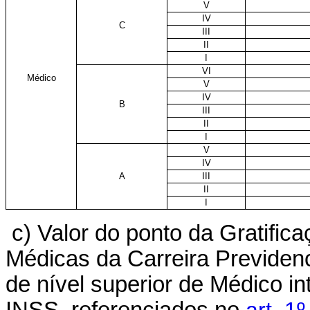
V
IV
C
III
II
I
VI
Médico
V
IV
B
III
II
I
V
IV
A
III
II
I
c) Valor do ponto da Gratifi
Médicas da Carreira Previden
de nível superior de Médico i