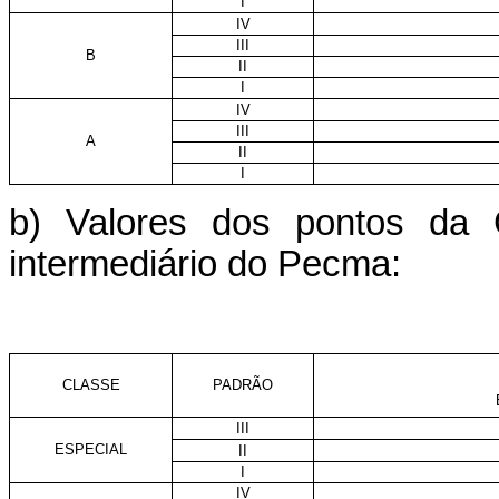
I
IV
III
B
II
I
IV
III
A
II
I
b) Valores dos pontos da
intermediário do Pecma:
CLASSE
PADRÃO
III
ESPECIAL
II
I
IV