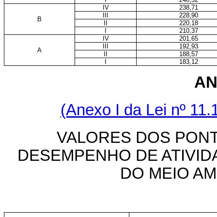
IV
238,71
III
228,90
B
II
220,18
I
210,37
IV
201,65
III
192,93
A
II
188,57
I
183,12
AN
(Anexo I da Lei nº 11.
VALORES DOS PONT
DESEMPENHO DE ATIVID
DO MEIO A