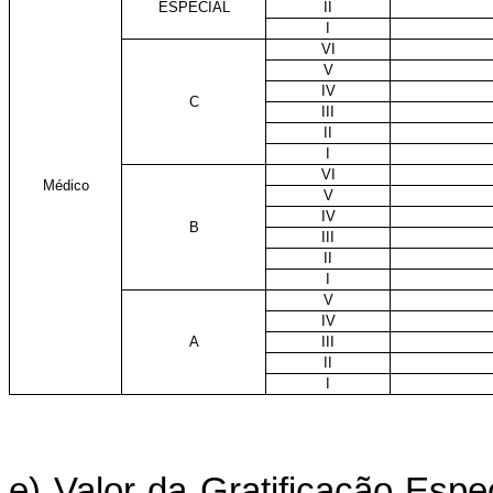
ESPECIAL
II
I
VI
V
IV
C
III
II
I
VI
Médico
V
IV
B
III
II
I
V
IV
A
III
II
I
e) Valor da Gratificação Espe