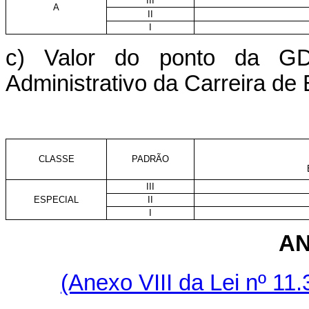
III
A
II
I
c) Valor do ponto da GD
Administrativo da Carreira de
CLASSE
PADRÃO
III
ESPECIAL
II
I
AN
(Anexo VIII da Lei nº 11