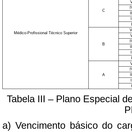
I
C
I
I
V
Médico-Profissional Técnico Superior
I
B
I
I
I
A
I
I
Tabela III – Plano Especial d
P
a) Vencimento básico do ca