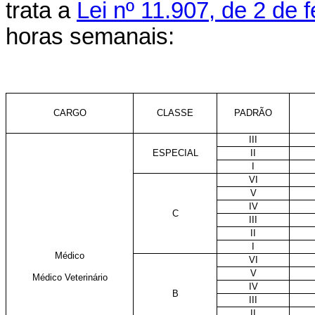
trata a
Lei nº 11.907, de 2 de 
horas semanais:
CARGO
CLASSE
PADRÃO
III
ESPECIAL
II
I
VI
V
IV
C
III
II
I
Médico
VI
V
Médico Veterinário
IV
B
III
II