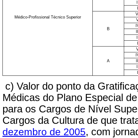
I
V
Médico-Profissional Técnico Superior
I
B
I
I
I
A
I
I
c) Valor do ponto da Gratifi
Médicas do Plano Especial de
para os Cargos de Nível Supe
Cargos da Cultura de que trat
dezembro de 2005
, com jorna