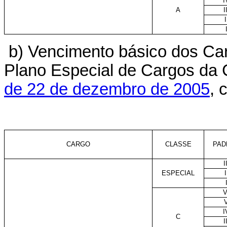
I
A
I
I
b) Vencimento básico dos Car
Plano Especial de Cargos da C
de 22 de dezembro de 2005
, 
CARGO
CLASSE
PAD
I
ESPECIAL
I
V
I
C
I