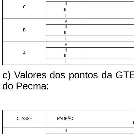
III
C
II
I
IV
III
B
II
I
IV
III
A
II
I
c) Valores dos pontos da GTE
do Pecma:
CLASSE
PADRÃO
III