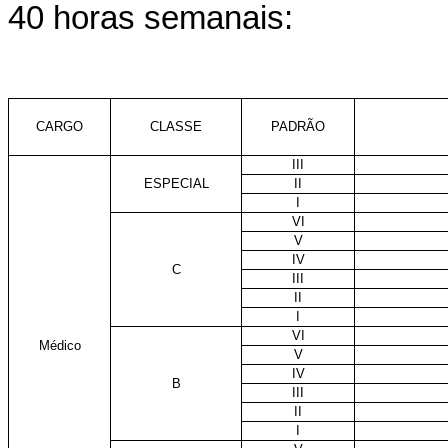
40 horas semanais:
CARGO
CLASSE
PADRÃO
III
ESPECIAL
II
I
VI
V
IV
C
III
II
I
VI
Médico
V
IV
B
III
II
I