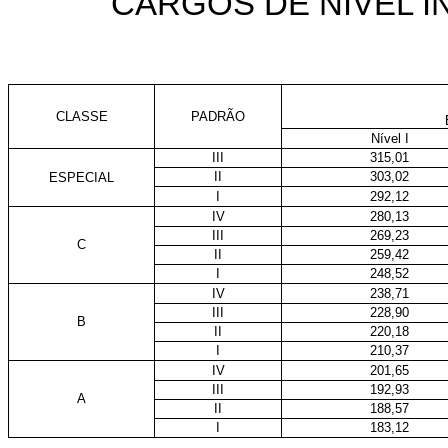
CARGOS DE NÍVEL 
CLASSE
PADRÃO
Nível I
III
315,01
II
303,02
ESPECIAL
I
292,12
IV
280,13
III
269,23
C
II
259,42
I
248,52
IV
238,71
III
228,90
B
II
220,18
I
210,37
IV
201,65
III
192,93
A
II
188,57
I
183,12