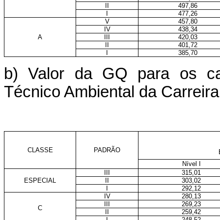
II
497,86
I
477,26
V
457,80
IV
438,34
A
III
420,03
II
401,72
I
385,70
b) Valor da GQ para os car
Técnico Ambiental da Carreira
CLASSE
PADRÃO
Nível I
III
315,01
ESPECIAL
II
303,02
I
292,12
IV
280,13
III
269,23
C
II
259,42
I
248,52