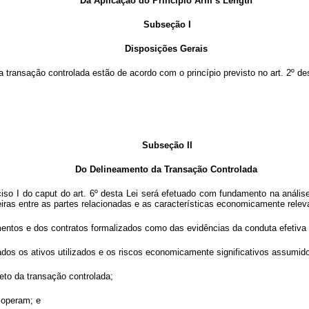
Da Aplicação do Princípio Arm’s Length
Subseção I
Disposições Gerais
 transação controlada estão de acordo com o princípio previsto no art. 2º des
Subseção II
Do Delineamento da Transação Controlada
ciso I do
caput
do art. 6º desta Lei será efetuado com fundamento na anális
nceiras entre as partes relacionadas e as características economicamente rel
mentos e dos contratos formalizados como das evidências da conduta efetiva 
dos os ativos utilizados e os riscos economicamente significativos assumid
jeto da transação controlada;
 operam; e