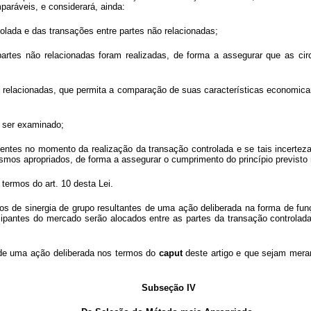
aráveis, e considerará, ainda:
olada e das transações entre partes não relacionadas;
 partes não relacionadas foram realizadas, de forma a assegurar que as c
ão relacionadas, que permita a comparação de suas características economic
a ser examinado;
stentes no momento da realização da transação controlada e se tais incert
os apropriados, de forma a assegurar o cumprimento do princípio previsto no
 termos do art. 10 desta Lei.
itos de sinergia de grupo resultantes de uma ação deliberada na forma de 
pantes do mercado serão alocados entre as partes da transação controlada n
 de uma ação deliberada nos termos do
caput
deste artigo e que sejam meram
Subseção IV