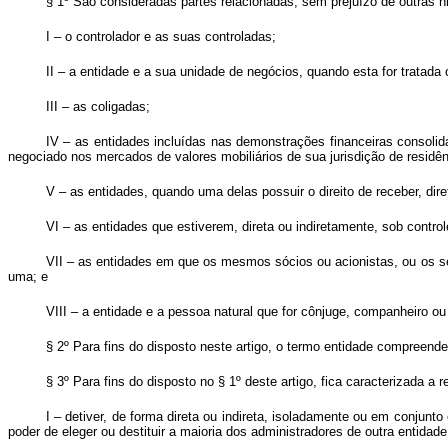
§ 1º São consideradas partes relacionadas, sem prejuízo de outras
I – o controlador e as suas controladas;
II – a entidade e a sua unidade de negócios, quando esta for tratada 
III – as coligadas;
IV – as entidades incluídas nas demonstrações financeiras consolid
negociado nos mercados de valores mobiliários de sua jurisdição de residên
V – as entidades, quando uma delas possuir o direito de receber, dir
VI – as entidades que estiverem, direta ou indiretamente, sob contro
VII – as entidades em que os mesmos sócios ou acionistas, ou os seu
uma; e
VIII – a entidade e a pessoa natural que for cônjuge, companheiro ou 
§ 2º Para fins do disposto neste artigo, o termo entidade compreende 
§ 3º Para fins do disposto no § 1º deste artigo, fica caracterizada a
I – detiver, de forma direta ou indireta, isoladamente ou em conjun
poder de eleger ou destituir a maioria dos administradores de outra entidade