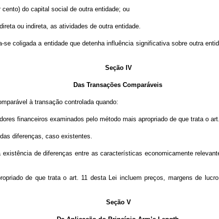
 cento) do capital social de outra entidade; ou
direta ou indireta, as atividades de outra entidade.
era-se coligada a entidade que detenha influência significativa sobre outra en
Seção IV
Das Transações Comparáveis
comparável à transação controlada quando:
dores financeiros examinados pelo método mais apropriado de que trata o art.
 das diferenças, caso existentes.
a existência de diferenças entre as características economicamente releva
priado de que trata o art. 11 desta Lei incluem preços, margens de lucro,
Seção V