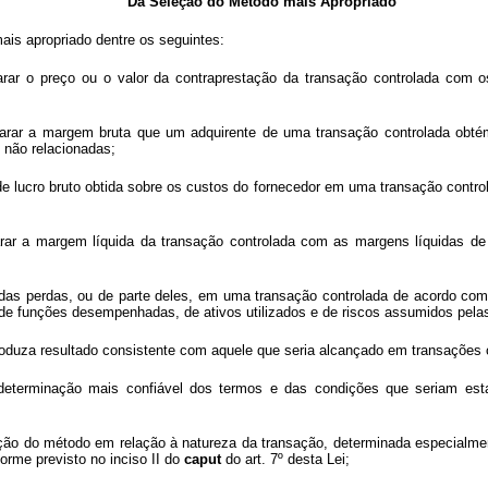
Da Seleção do Método mais Apropriado
mais apropriado dentre os seguintes:
rar o preço ou o valor da contraprestação da transação controlada com o
rar a margem bruta que um adquirente de uma transação controlada obtém
 não relacionadas;
e lucro bruto obtida sobre os custos do fornecedor em uma transação contro
r a margem líquida da transação controlada com as margens líquidas de 
 das perdas, ou de parte deles, em uma transação controlada de acordo com
 de funções desempenhadas, de ativos utilizados e de riscos assumidos pelas
roduza resultado consistente com aquele que seria alcançado em transações 
determinação mais confiável dos termos e das condições que seriam est
ação do método em relação à natureza da transação, determinada especialmen
orme previsto no inciso II do
caput
do art. 7º desta Lei;