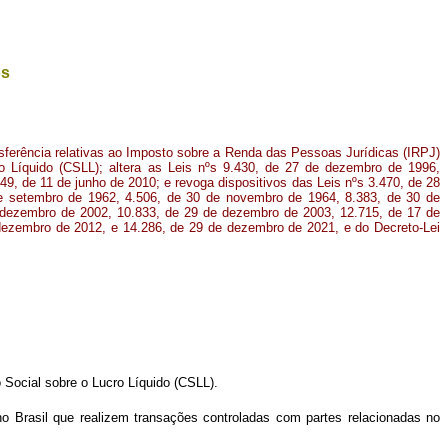
os
sferência relativas ao Imposto sobre a Renda das Pessoas Jurídicas (IRPJ)
ro Líquido (CSLL); altera as Leis nºs 9.430, de 27 de dezembro de 1996,
49, de 11 de junho de 2010; e revoga dispositivos das Leis nºs 3.470, de 28
e setembro de 1962, 4.506, de 30 de novembro de 1964, 8.383, de 30 de
dezembro de 2002, 10.833, de 29 de dezembro de 2003, 12.715, de 17 de
dezembro de 2012, e 14.286, de 29 de dezembro de 2021, e do Decreto-Lei
 Social sobre o Lucro Líquido (CSLL).
o Brasil que realizem transações controladas com partes relacionadas no