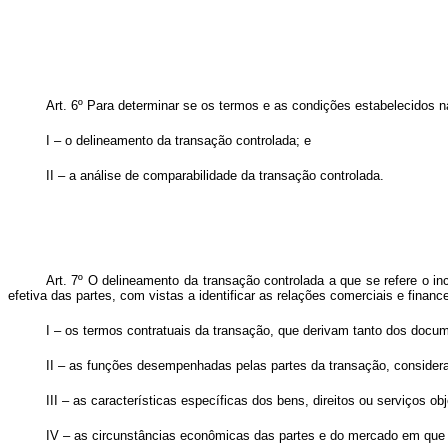
Art. 6º Para determinar se os termos e as condições estabelecidos na
I – o delineamento da transação controlada; e
II – a análise de comparabilidade da transação controlada.
Art. 7º O delineamento da transação controlada a que se refere o in
efetiva das partes, com vistas a identificar as relações comerciais e fina
I – os termos contratuais da transação, que derivam tanto dos docu
II – as funções desempenhadas pelas partes da transação, considera
III – as características específicas dos bens, direitos ou serviços ob
IV – as circunstâncias econômicas das partes e do mercado em que