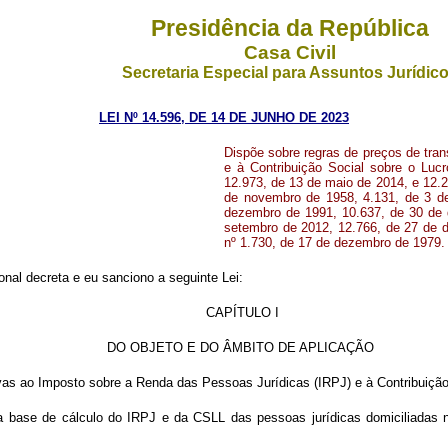
Presidência da República
Casa Civil
Secretaria Especial para Assuntos Jurídic
LEI Nº 14.596, DE 14 DE JUNHO DE 2023
Dispõe sobre regras de preços de tran
e à Contribuição Social sobre o Luc
12.973, de 13 de maio de 2014, e 12.2
de novembro de 1958, 4.131, de 3 d
dezembro de 1991, 10.637, de 30 de 
setembro de 2012, 12.766, de 27 de 
nº 1.730, de 17 de dezembro de 1979
.
nal decreta e eu sanciono a seguinte Lei:
CAPÍTULO I
DO OBJETO E DO ÂMBITO DE APLICAÇÃO
tivas ao Imposto sobre a Renda das Pessoas Jurídicas (IRPJ) e à Contribuição
da base de cálculo do IRPJ e da CSLL das pessoas jurídicas domiciliadas n