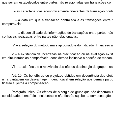
que seriam estabelecidos entre partes não relacionadas em transações comp
I – as características economicamente relevantes da transação contr
II – a data em que a transação controlada e as transações entre
comparáveis;
III – a disponibilidade de informações de transações entre partes n
confiáveis realizadas entre partes não relacionadas;
IV – a seleção do método mais apropriado e do indicador financeiro 
V – a existência de incertezas na precificação ou na avaliação exi
em circunstâncias comparáveis, considerada inclusive a adoção de mecanism
VI – a existência e a relevância dos efeitos de sinergia de grupo, nos
Art. 10. Os benefícios ou prejuízos obtidos em decorrência dos efe
uma vantagem ou desvantagem identificável em relação aos demais partici
ficarão sujeitos a compensação.
Parágrafo único. Os efeitos de sinergia de grupo que não decorram
considerados benefícios incidentais e não ficarão sujeitos a compensação.