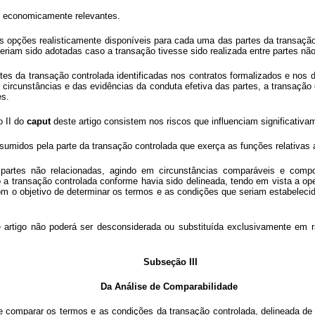
as economicamente relevantes.
s opções realisticamente disponíveis para cada uma das partes da transação
riam sido adotadas caso a transação tivesse sido realizada entre partes não 
es da transação controlada identificadas nos contratos formalizados e nos 
as circunstâncias e das evidências da conduta efetiva das partes, a transaçã
es.
o II do
caput
deste artigo consistem nos riscos que influenciam significativ
umidos pela parte da transação controlada que exerça as funções relativas 
e partes não relacionadas, agindo em circunstâncias comparáveis e comp
o a transação controlada conforme havia sido delineada, tendo em vista a op
com o objetivo de determinar os termos e as condições que seriam estabeleci
 artigo não poderá ser desconsiderada ou substituída exclusivamente em r
Subseção III
Da Análise de Comparabilidade
 de comparar os termos e as condições da transação controlada, delineada de