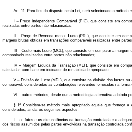
Art. 11. Para fins do disposto nesta Lei, será selecionado o método 
I – Preço Independente Comparável (PIC), que consiste em compa
realizadas entre partes não relacionadas;
II – Preço de Revenda menos Lucro (PRL), que consiste em compa
margens brutas obtidas em transações comparáveis realizadas entre partes
III – Custo mais Lucro (MCL), que consiste em comparar a margem d
comparáveis realizadas entre partes não relacionadas;
IV – Margem Líquida da Transação (MLT), que consiste em compara
calculadas com base em indicador de rentabilidade apropriado;
V – Divisão do Lucro (MDL), que consiste na divisão dos lucros ou
comparável, consideradas as contribuições relevantes fornecidas na forma
VI – outros métodos, desde que a metodologia alternativa adotada p
§ 1º Considera-se método mais apropriado aquele que forneça a 
considerados, ainda, os seguintes aspectos:
I – os fatos e as circunstâncias da transação controlada e a adequ
dos riscos assumidos pelas partes envolvidas na transação controlada conf