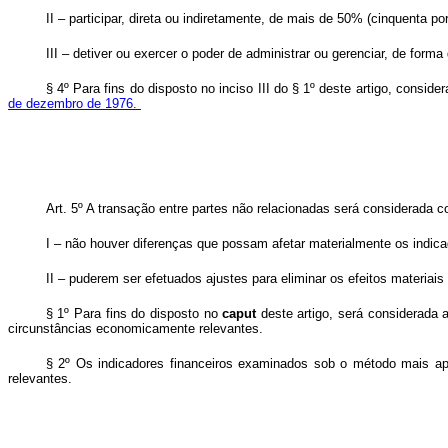
II – participar, direta ou indiretamente, de mais de 50% (cinquenta por
III – detiver ou exercer o poder de administrar ou gerenciar, de forma 
§ 4º Para fins do disposto no inciso III do § 1º deste artigo, consid
de dezembro de 1976.
Art. 5º A transação entre partes não relacionadas será considerada 
I – não houver diferenças que possam afetar materialmente os indica
II – puderem ser efetuados ajustes para eliminar os efeitos materiais
§ 1º Para fins do disposto no
caput
deste artigo, será considerada 
circunstâncias economicamente relevantes.
§ 2º Os indicadores financeiros examinados sob o método mais apro
relevantes.