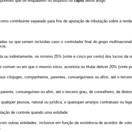
 hipóteses que se enquadrem no disposto no
caput
deste artigo:
como contribuinte separado para fins de apuração de tributação sobre a renda, 
adas ou que seriam incluídas caso o controlador final do grupo multinaciona
cia;
eta ou indiretamente, no mínimo 25% (vinte e cinco por cento) dos lucros da 
le comum ou em que o mesmo sócio, acionista ou titular detiver 20% (vinte p
s cônjuges, companheiros, parentes, consanguíneos ou afins, até o terceiro
parente, consanguíneo ou afim, até o terceiro grau, de conselheiro, de direto
qualquer pessoa, natural ou jurídica, e quaisquer arranjos contratuais ou lega
 relação de controle quando uma entidade:
to com outras entidades, inclusive em função da existência de acordos de vot
;