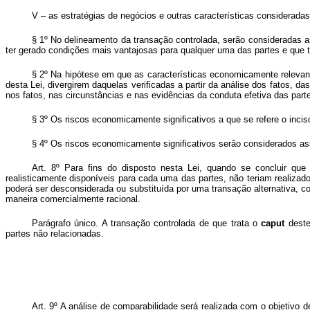
V – as estratégias de negócios e outras características considerad
§ 1º No delineamento da transação controlada, serão consideradas a
ter gerado condições mais vantajosas para qualquer uma das partes e que te
§ 2º Na hipótese em que as características economicamente relevant
desta Lei, divergirem daquelas verificadas a partir da análise dos fatos, d
nos fatos, nas circunstâncias e nas evidências da conduta efetiva das part
§ 3º Os riscos economicamente significativos a que se refere o incis
§ 4º Os riscos economicamente significativos serão considerados ass
Art. 8º Para fins do disposto nesta Lei, quando se concluir qu
realisticamente disponíveis para cada uma das partes, não teriam realizad
poderá ser desconsiderada ou substituída por uma transação alternativa, 
maneira comercialmente racional.
Parágrafo único. A transação controlada de que trata o
caput
deste
partes não relacionadas.
Art. 9º A análise de comparabilidade será realizada com o objetivo