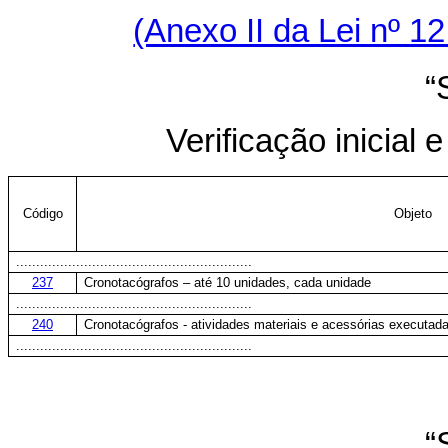
(Anexo II da Lei nº 1
“
Verificação inicial
Código
Objeto
...........................................................
237
Cronotacógrafos – até 10 unidades, cada unidade
...........................................................
240
Cronotacógrafos - atividades materiais e acessórias executa
...........................................................
“