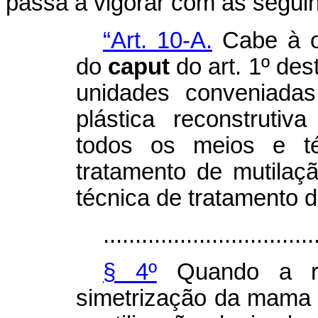
passa a vigorar com as seguin
“Art. 10-A.
Cabe à op
do
caput
do art. 1º des
unidades conveniadas,
plástica reconstruti
todos os meios e té
tratamento de mutilaçã
técnica de tratamento d
.................................
§ 4º
Quando a re
simetrização da mama c