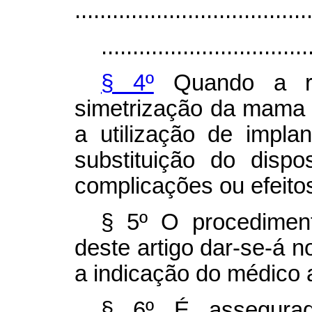
.....................................
.................................
§ 4º
Quando a re
simetrização da mama c
a utilização de impl
substituição do disp
complicações ou efeito
§ 5º O procediment
deste artigo dar-se-á n
a indicação do médico 
§ 6º É assegurad