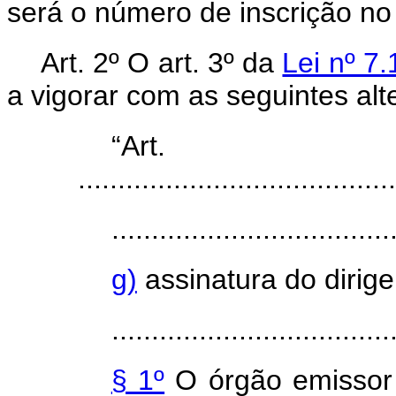
será o número de inscrição no
Art. 2º O art. 3º da
Lei nº 7
a vigorar com as seguintes alt
“Ar
........................................
...................................
g)
assinatura do dirig
...................................
§ 1º
O órgão emissor