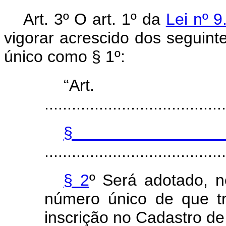
Art. 3º O art. 1º da
Lei nº 9
vigorar acrescido dos seguint
único como § 1º:
“Ar
........................................
§
........................................
§ 2
º Será adotado, 
número único de que tr
inscrição no Cadastro de