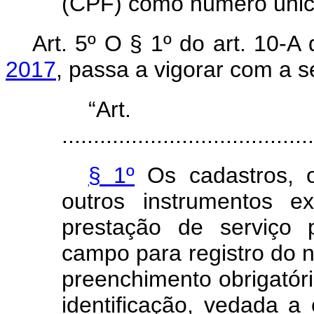
(CPF) como número únic
Art. 5º O § 1º do art. 10-A
2017
, passa a vigorar com a s
“Art
........................................
§ 1º
Os cadastros, o
outros instrumentos e
prestação de serviço p
campo para registro do 
preenchimento obrigatóri
identificação, vedada a