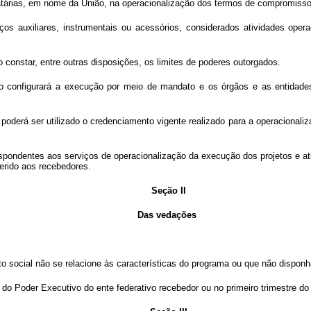
ndatárias, em nome da União, na operacionalização dos termos de compromisso
viços auxiliares, instrumentais ou acessórios, considerados atividades ope
o constar, entre outras disposições, os limites de poderes outorgados.
ão configurará a execução por meio de mandato e os órgãos e as entidades
, poderá ser utilizado o credenciamento vigente realizado para a operacionali
rrespondentes aos serviços de operacionalização da execução dos projetos 
sferido aos recebedores.
Seção II
Das vedações
eto social não se relacione às características do programa ou que não dispon
e do Poder Executivo do ente federativo recebedor ou no primeiro trimestre d