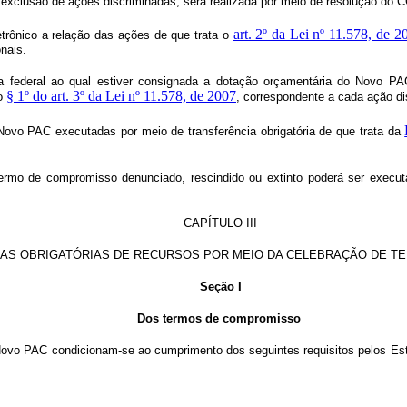
exclusão de ações discriminadas, será realizada por meio de resolução do
art. 2º da Lei nº 11.578, de 2
trônico a relação das ações de que trata o
nais.
 federal ao qual estiver consignada a dotação orçamentária do Novo PAC a
§ 1º do art. 3º da Lei nº 11.578, de 2007
no
, correspondente a cada ação d
 Novo PAC executadas por meio
de transferência obrigatória de que trata da
 termo de compromisso
denunciado, rescindido ou extinto
poderá ser executa
CAPÍTULO III
IAS OBRIGATÓRIAS DE RECURSOS POR MEIO DA CELEBRAÇÃO DE 
Seção I
Dos termos de compromisso
Novo PAC condicionam-se ao cumprimento dos seguintes requisitos pelos Estad