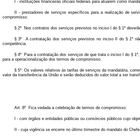
I - instituições financeiras oficiais federais para atuarem como ma
II - prestadores de serviços específicos para a realização de ser
compromisso.
§ 2º Nos contratos dos serviços previstos no inciso I do § 1º deverã
§ 3º A contratação dos serviços previstos no inciso II do § 1º n
competência.
§ 4º Para a contratação dos serviços de que trata o inciso I do § 1º
para a operacionalização dos termos de compromisso.
§ 5º Os valores relativos às tarifas de serviços da mandatária, co
valor da transferência da União e serão deduzidos do valor total a ser tran
Art. 8º Fica vedada a celebração de termos de compromisso:
I - com órgãos e entidades públicas ou consórcios públicos cujo obj
II - cuja vigência se encerre no último trimestre do mandato do Chef