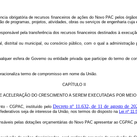
ência obrigatória de recursos financeiros de ações do Novo PAC pelos órgã
ão de programas, projetos, atividades, obras ou serviços de engenharia cuja 
l responsável pela transferência dos recursos financeiros destinados à execu
al, distrital ou municipal, ou consórcio público, com o qual a administração
e qualquer esfera de Governo ou entidade privada que participe do termo de
e operacionaliza termo de compromisso em nome da União.
CAPÍTULO II
E ACELERAÇÃO DO CRESCIMENTO A SEREM EXECUTADAS POR MEIO
Decreto nº 11.632, de 11 de agosto de 20
to - CGPAC, instituído pelo
s federativos seja de interesse da União, nos termos do disposto na
Lei nº 11.
nsáveis pelas dotações orçamentárias
do Novo PAC apresentar ao CGPAC pr