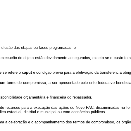
onclusão das etapas ou fases programadas; e
 execução do objeto estão devidamente assegurados, exceto se o custo total
e se refere o
caput
é condição prévia para a efetivação da transferência obrig
m termo de compromisso, a ser apresentado pelo ente federativo beneficiad
sponibilidade orçamentária e financeira do repassador
.
 de recursos para a execução das ações do Novo PAC, discriminadas na forma
ca estadual, distrital e municipal ou com consórcios públicos.
ra a celebração e o acompanhamento dos termos de compromisso, os órgãos e