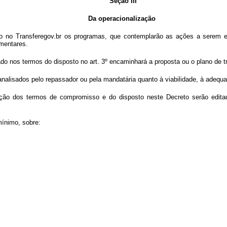
Seção III
Da operacionalização
ão no Transferegov.br os programas, que contemplarão as ações a serem
mentares.
do nos termos do disposto no art. 3º encaminhará a proposta ou o plano de 
 analisados pelo repassador ou pela mandatária quanto à viabilidade, à adeq
ção dos termos de compromisso e do disposto neste Decreto serão editad
ínimo, sobre: