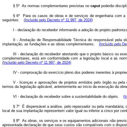
§ 5º As normas complementares previstas no
caput
poderão discipl
§ 6º Para os casos de obras e de serviços de engenharia com a ut
seguintes:
(Incluído pelo Decreto nº 11.997, de 2024)
I - declaração do recebedor informando a adoção do projeto padron
II - Anotação de Responsabilidade Técnica do responsável pela el
implantação, as fundações e as obras complementares;
(Incluído pelo De
III - declaração do recebedor atestando que o projeto básico ou ex
complementares, está em conformidade com a legislação local e as nor
(Incluído pelo Decreto nº 11.997, de 2024)
IV - comprovação do exercício pleno dos poderes inerentes à propr
V - licenças e aprovações de projetos emitidos pelo órgão ou pela 
termos da legislação aplicável, anteriormente ao início da execução da ob
VI - declaração do recebedor sobre a sustentabilidade do objeto.
(I
§ 7º É dispensável a análise, pelo repassador ou pela mandatária, 
local de sua implantação representem valor igual ou inferior a cinco por 
§ 8º As obras, os serviços e os equipamentos adicionais não previs
apresentada declaração de que seus custos são compatíveis com o dispos