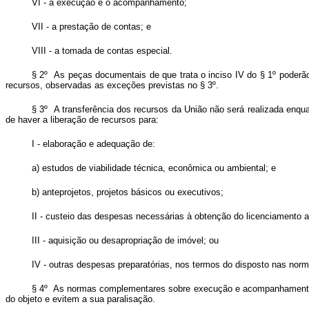
VI - a execução e o acompanhamento;
VII - a prestação de contas; e
VIII - a tomada de contas especial.
§ 2º As p
eças documentais de que trata o inciso IV do § 1º poder
recursos, observadas as exceções previstas no § 3º.
§ 3º A transferência dos recursos da União não será realizada en
de haver a liberação de recursos para:
I - elaboração e adequação de:
a) estudos de viabilidade técnica, econômica ou ambiental; e
b) anteprojetos, projetos básicos ou executivos;
II - custeio das despesas necessárias à obtenção do licenciamento a
III - aquisição ou desapropriação de imóvel; ou
IV - outras despesas preparatórias, nos termos do disposto nas no
§ 4º As normas complementares sobre execução e acompanhamento d
do objeto e evitem a sua paralisação.