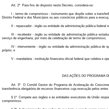
Art. 2º Para fins do disposto neste Decreto, considera-se:
I - termo de compromisso - instrumento que dispõe sobre a transfer
Distrito Federal e dos Municípios ou aos consórcios públicos para a execuç
II - repassador - órgão ou entidade da administração pública federa
III - recebedor - órgão ou entidade da administração pública estadu
serviço de engenharia, por meio da celebração de termo de compromisso;
IV - interveniente - órgão ou entidade da administração pública d
próprio; e
V - mandatária - instituição financeira oficial federal que celebra 
DAS AÇÕES DO PROGRAMA D
Art. 3º O Comitê Gestor do Programa de Aceleração do Crescimen
transferência obrigatória de recursos financeiros cuja execução pelos ente
§ 1º Compete aos órgãos e às entidades executores da União
respo
compromisso.