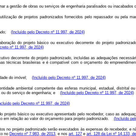
inar a gestão de obras ou serviços de engenharia paralisados ou inacabado
ilização de projetos padronizados fornecidos pelo repassador ou pela man
izado;
(Incluído pelo Decreto nº 11.997, de 2024)
aboração do projeto básico ou executivo decorrente do projeto padronizad
creto nº 11.997, de 2024)
ecutivo decorrente do projeto padronizado, incluídas as adequações necessár
mas técnicas brasileiras e é compatível com o orçamento do empreendimen
iedade do imóvel;
(Incluído pelo Decreto nº 11.997, de 2024)
entidade ambiental competente das esferas municipal, estadual, distrital ou
ra ou do serviço de engenharia; e
(Incluído pelo Decreto nº 11.997, de 2024)
ncluído pelo Decreto nº 11.997, de 2024)
do projeto básico ou executivo apresentado pelo recebedor, caso as adequa
cento em relação ao valor do orçamento para projeto padronizado.
(Incluído pe
tos no projeto padronizado serão executados às expensas do recebedor, e nã
to no
Decreto nº 7.983, de 2013
, e nos
art. 127
e
art. 128 da Lei nº 14.133, d