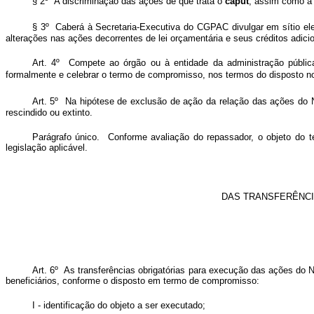
§ 2º A discriminação das ações de que trata o
caput
, assim como a 
§ 3º Caberá à Secretaria-Executiva do CGPAC divulgar em sítio ele
alterações nas ações decorrentes de lei orçamentária e seus créditos adicio
Art. 4º Compete ao órgão ou à entidade da administração pública
formalmente e celebrar o termo de compromisso, nos termos do disposto 
Art. 5º Na hipótese de exclusão de ação da relação das ações do
rescindido ou extinto.
Parágrafo único. Conforme avaliação do repassador, o objeto do
legislação aplicável.
DAS TRANSFERÊNC
Art. 6º As transferências obrigatórias para execução das ações do 
beneficiários, conforme o disposto em termo de compromisso:
I - identificação do objeto a ser executado;