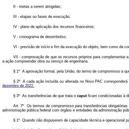
II - metas a serem atingidas;
III - etapas ou fases de execução;
IV - plano de aplicação dos recursos financeiros;
V - cronograma de desembolso;
VI - previsão de início e fim da execução do objeto, bem como da c
VII - comprovação de que os recursos próprios para complementar a
a ação compreender obra ou serviço de engenharia.
§ 1º A aprovação formal, pela União, do termo de compromisso a qu
§ 2º A cada ação incluída ou alterada no Novo PAC corresponderá u
dezembro de 2022.
§ 3º As transferências de que trata o
caput
ficam condicionadas à di
Art. 7º Os termos de compromisso para transferências obrigatórias
administração pública federal com órgãos e entidades da administração públi
§ 1º Quando não dispuserem de capacidade técnica e operacional pa