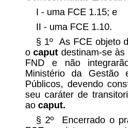
I - uma FCE 1.15; e
II - uma FCE 1.10.
§ 1º As FCE objeto d
o
caput
destinam-se às 
FND e não integrarão
Ministério da Gestão
Públicos, devendo cons
seu caráter de transito
ao
caput.
§ 2º Encerrado o pra