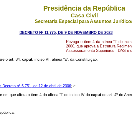
Presidência da República
Casa Civil
Secretaria Especial para Assuntos Jurídico
DECRETO Nº 11.775, DE 9 DE NOVEMBRO DE 2023
Revoga o item 4 da alínea “f” do inci
2006, que aprova a Estrutura Regime
Assessoramento Superiores - DAS e da
ere o art. 84,
caput
,
inciso VI, alínea “a”, da Constituição,
o Decreto nº 5.751, de 12 de abril de 2006
; e
te em que altera o item 4 da alínea “f” do inciso IV do
caput
do art. 4º do Ane
epública.