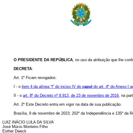
O PRESIDENTE DA REPÚBLICA
, no uso da atribuição que lhe conf
DECRETA
:
Art. 1º Ficam revogados:
I - o
item 4 da alínea “f” do inciso IV do
caput
do art. 4º do Anexo I a
II - o
art. 8º do Decreto nº 8.913, de 23 de novembro de 2016
, na par
Art. 2º Este Decreto entra em vigor na data de sua publicação.
Brasília, 9 de novembro de 2023; 202º da Independência e 135º da R
LUIZ INÁCIO LULA DA SILVA
José Múcio Monteiro Filho
Esther Dweck