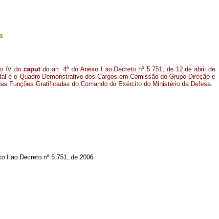
s
so IV do
caput
do art. 4º do Anexo I ao Decreto nº 5.751, de 12 de abril de
ntal e o Quadro Demonstrativo dos Cargos em Comissão do Grupo-Direção e
s Funções Gratificadas do Comando do Exército do Ministério da Defesa.
xo I ao Decreto nº 5.751, de 2006.