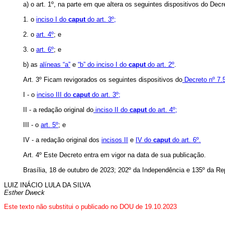
a) o art. 1º, na parte em que altera os seguintes dispositivos do Decr
1. o
inciso I do
caput
do art. 3º;
2. o
art. 4º
; e
3. o
art. 6º
; e
b) as
alíneas “a”
e
“b” do inciso I do
caput
do art. 2º
.
Art. 3º Ficam revigorados os seguintes dispositivos do
Decreto nº 7.
I - o
inciso III do
caput
do art. 3º;
II - a redação original do
inciso II do
caput
do art. 4º;
III - o
art. 5º
; e
IV - a redação original dos
incisos II
e
IV do
caput
do art. 6º.
Art. 4º Este Decreto entra em vigor na data de sua publicação.
Brasília, 18 de outubro de 2023; 202º da Independência e 135º da Re
LUIZ INÁCIO LULA DA SILVA
Esther Dweck
Este texto não substitui o publicado no DOU de 19.10.2023