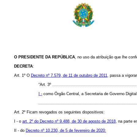
O PRESIDENTE DA REPÚBLICA
, no uso da atribuição que lhe conf
DECRETA
:
Art. 1º O
Decreto nº 7.579, de 11 de outubro de 2011,
passa a vigorar
“Art. 3º .....................................................................
I -
como Órgão Central, a Secretaria de Governo Digital
..............................................................................
Art. 2º Ficam revogados os seguintes dispositivos:
I - o
art. 2º do Decreto nº 9.488, de 30 de agosto de 2018
, na parte e
II - do
Decreto nº 10.230, de 5 de fevereiro de 2020: